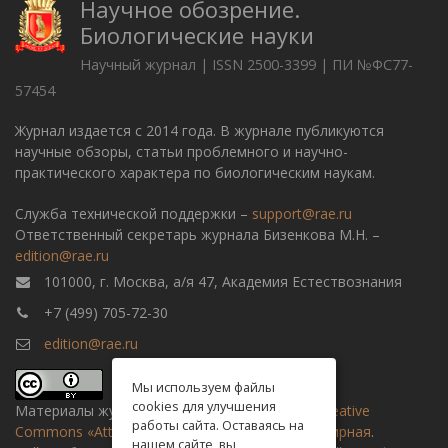
Научное обозрение.
Биологические науки
Научный журнал | ISSN 2500-3399 | ПИ №ФС77-
57454
Журнал издается с 2014 года. В журнале публикуются
научные обзоры, статьи проблемного и научно-
практического характера по биологическим наукам.
Служба технической поддержки –
support@rae.ru
Ответственный секретарь журнала Бизенкова М.Н. –
edition@rae.ru
101000, г. Москва, а/я 47, Академия Естествознания
+7 (499) 705-72-30
edition@rae.ru
Мы используем файлы
cookies для улучшения
Материалы журнала доступны по
лицензии Creative
работы сайта. Оставаясь на
Commons «Attribution» («Атрибуция») 4.0 Всемирная
.
нашем сайте, вы