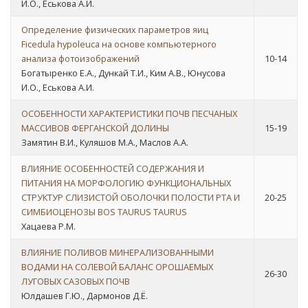
И.О., Еськова А.И.
Определение физических параметров яиц
Ficedula hypoleuca на основе компьютерного
анализа фотоизображений
10-14
Богатыренко Е.А., Дункай Т.И., Ким А.В., Юнусова
И.О., Еськова А.И.
ОСОБЕННОСТИ ХАРАКТЕРИСТИКИ ПОЧВ ПЕСЧАНЫХ
МАССИВОВ ФЕРГАНСКОЙ ДОЛИНЫ
15-19
Замятин В.И., Куляшов М.А., Маслов А.A.
ВЛИЯНИЕ ОСОБЕННОСТЕЙ СОДЕРЖАНИЯ И
ПИТАНИЯ НА МОРФОЛОГИЮ ФУНКЦИОНАЛЬНЫХ
СТРУКТУР СЛИЗИСТОЙ ОБОЛОЧКИ ПОЛОСТИ РТА И
20-25
СИМБИОЦЕНОЗЫ BOS TAURUS TAURUS
Хацаева Р.М.
ВЛИЯНИЕ ПОЛИВОВ МИНЕРАЛИЗОВАННЫМИ
ВОДАМИ НА СОЛЕВОЙ БАЛАНС ОРОШАЕМЫХ
26-30
ЛУГОВЫХ САЗОВЫХ ПОЧВ
Юлдашев Г.Ю., Дармонов Д.Ё.