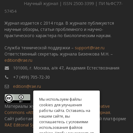
Научный журнал | ISSN 2500-3399 | ПИ №ФС77-
57454
Журнал издается с 2014 года. В журнале публикуются
научные обзоры, статьи проблемного и научно-
практического характера по биологическим наукам.
Служба технической поддержки –
support@rae.ru
Ответственный секретарь журнала Бизенкова М.Н. –
edition@rae.ru
101000, г. Москва, а/я 47, Академия Естествознания
+7 (499) 705-72-30
edition@rae.ru
Мы используем файлы
cookies для улучшения
Материалы журнала доступны по
лицензии Creative
работы сайта. Оставаясь на
Commons «Attribution» («Атрибуция») 4.0 Всемирная
.
нашем сайте, вы
Сайт работает на универсальной издательской платформе
соглашаетесь с условиями
RAE Editorial System
использования файлов