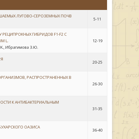
ШАЕМЫХ ЛУГОВО-СЕРОЗЕМНЫХ ПОЧВ
5-11
 РЕЦИПРОКНЫХ ГИБРИДОВ F1-F2 С
M L.
12-19
.K., Ибрагимова З.Ю.
РЯ
20-25
ОРГАНИЗМОВ, РАСПРОСТРАНЕННЫХ В
26-30
НОСТИ К АНТИБАКТЕРИАЛЬНЫМ
31-35
БУХАРСКОГО ОАЗИСА
36-40