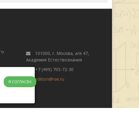
го
101000, г. Москва, а/я 47,
Академия Естествознания
+7 (499) 705-72-30
edition@rae.ru
Я СОГЛАСЕН
журнала
Поиск
Редакционная этика