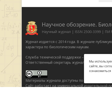
Научное обозрение. Биол
Научный журнал | ISSN 2500-3399 | ПИ
Журнал издается с 2014 года. В журнале публику
характера по биологическим наукам.
Служба технической поддержки –
support@rae.ru
Мы используем
Ответственный секретарь журнала Бизенкова М.Н
сайте, вы сог
ознакомиться 
Материалы журнала доступны по
лицензии Creati
Сайт работает на универсальной издательской 
© 2014–2026 Российская академия естествознани