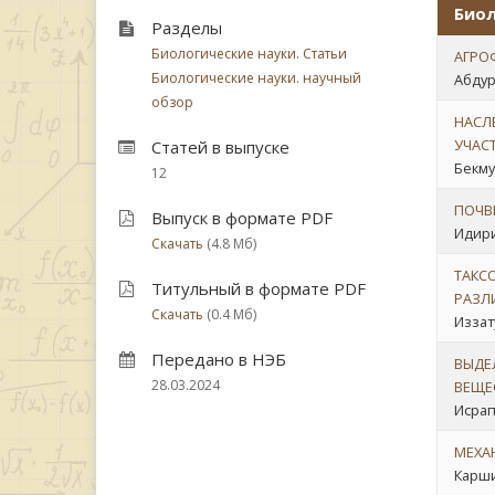
Биол
Разделы
Биологические науки. Статьи
АГРО
Биологические науки. научный
Абдур
обзор
НАСЛ
УЧАС
Статей в выпуске
Бекму
12
ПОЧВ
Выпуск в формате PDF
Идири
Скачать
(4.8 Мб)
ТАКС
Титульный в формате PDF
РАЗЛ
Скачать
(0.4 Мб)
Иззат
Передано в НЭБ
ВЫДЕ
28.03.2024
ВЕЩЕ
Исрапи
МЕХА
Карши