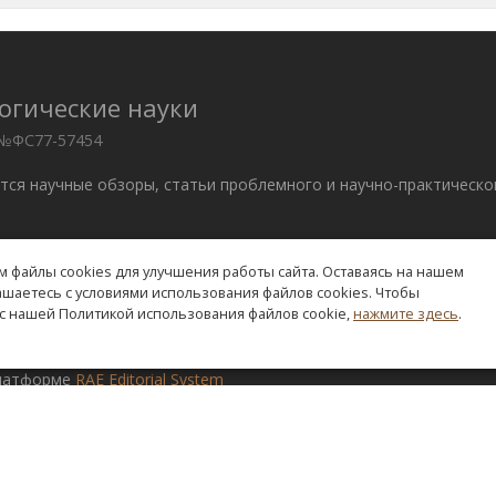
огические науки
 №ФС77-57454
ются научные обзоры, статьи проблемного и научно-практическо
 файлы cookies для улучшения работы сайта. Оставаясь на нашем
. –
edition@rae.ru
лашаетесь с условиями использования файлов cookies. Чтобы
с нашей Политикой использования файлов cookie,
нажмите здесь
.
ve Commons «Attribution» («Атрибуция») 4.0 Всемирная
.
платформе
RAE Editorial System
я
О журнале
Правила для авторов
Выпуски
Заказ 
Редакционная политика