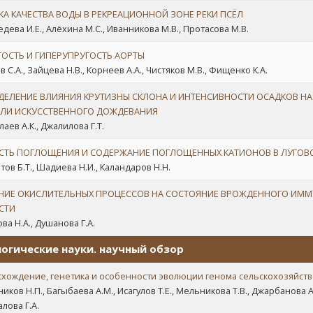
КА КАЧЕСТВА ВОДЫ В РЕКРЕАЦИОННОЙ ЗОНЕ РЕКИ ПСЁЛ
дева И.Е., Алёхина М.С., Иванникова М.В., Протасова М.В.
ГОСТЬ И ГИПЕРУПРУГОСТЬ АОРТЫ
 С.А., Зайцева Н.В., Корнеев А.А., Чистяков М.В., Фищенко К.А.
ДЕЛЕНИЕ ВЛИЯНИЯ КРУТИЗНЫ СКЛОНА И ИНТЕНСИВНОСТИ ОСАДКОВ НА
ЛИ ИСКУССТВЕННОГО ДОЖДЕВАНИЯ
аев А.К., Джалилова Г.Т.
СТЬ ПОГЛОЩЕНИЯ И СОДЕРЖАНИЕ ПОГЛОЩЕННЫХ КАТИОНОВ В ЛУГОВ
тов Б.Т., Шадиева Н.И., Каландаров Н.Н.
НИЕ ОКИСЛИТЕЛЬНЫХ ПРОЦЕССОВ НА СОСТОЯНИЕ ВРОЖДЕННОГО ИММ
СТИ
ва Н.А., Душанова Г.А.
огические науки. научный обзор
хождение, генетика и особенности эволюции генома сельскохозяйств
ков Н.П., Багыбаева А.М., Исагулов Т.Е., Мельникова Т.В., Джарбанова А.Д
лова Г.А.