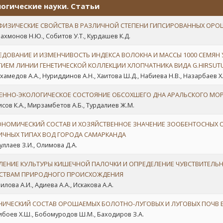
огические науки. Статьи
ФИЗИЧЕСКИЕ СВОЙСТВА В РАЗЛИЧНОЙ СТЕПЕНИ ГИПСИРОВАННЫХ ОРО
ахмонов Н.Ю., Собитов У.Т., Курдашев К.Д.
ЕДОВАНИЕ И ИЗМЕНЧИВОСТЬ ИНДЕКСА ВОЛОКНА И МАССЫ 1000 СЕМЯН У
ТИЕМ ЛИНИИ ГЕНЕТИЧЕСКОЙ КОЛЛЕКЦИИ ХЛОПЧАТНИКА ВИДА G.HIRSUTU
хамедов А.А., Нуриддинов А.Н., Хаитова Ш.Д., Набиева Н.В., Haзарбаев Х
ЕННО-ЭКОЛОГИЧЕСКОЕ СОСТОЯНИЕ ОБСОХШЕГО ДНА АРАЛЬСКОГО МО
сов К.А., Мирзамбетов А.Б., Турдалиев Ж.М.
ОНОМИЧЕСКИЙ СОСТАВ И ХОЗЯЙСТВЕННОЕ ЗНАЧЕНИЕ ЗООБЕНТОСНЫХ 
ИЧНЫХ ТИПАХ ВОД ГОРОДА САМАРКАНДА
уллаев З.И., Олимова Д.А.
ЛЕНИЕ КУЛЬТУРЫ КИШЕЧНОЙ ПАЛОЧКИ И ОПРЕДЕЛЕНИЕ ЧУВСТВИТЕЛЬ
СТВАМ ПРИРОДНОГО ПРОИСХОЖДЕНИЯ
лова А.И., Адиева А.А., Искакова А.А.
НИЧЕСКИЙ СОСТАВ ОРОШАЕМЫХ БОЛОТНО-ЛУГОВЫХ И ЛУГОВЫХ ПОЧВ 
боев Х.Ш., Бобомуродов Ш.М., Баходиров З.А.