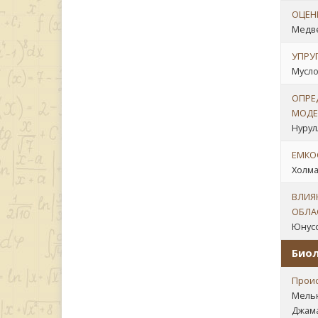
ОЦЕН
Медве
УПРУ
Муслов
ОПРЕ
МОДЕ
Нурулл
ЕМКО
Холма
ВЛИЯ
ОБЛА
Юнусо
Биол
Проис
Мельни
Джама