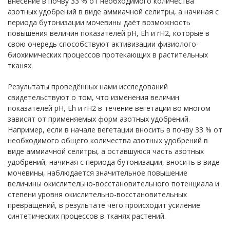
внесение в почву 33 % от необходимого количества
азотных удобрений в виде аммиачной селитры, а начиная с
периода бутонизации мочевины даёт возможность
повышения величин показателей рН, Еh и rH2, которые в
свою очередь способствуют активизации физиолого-
биохимических процессов протекающих в растительных
тканях.
Результаты проведённых нами исследований
свидетельствуют о том, что изменения величин
показателей рН, Еh и rH2 в течение вегетации во многом
зависят от применяемых форм азотных удобрений.
Например, если в начале вегетации вносить в почву 33 % от
необходимого общего количества азотных удобрений в
виде аммиачной селитры, а оставшуюся часть азотных
удобрений, начиная с периода бутонизации, вносить в виде
мочевины, наблюдается значительное повышение
величины окислительно-восстановительного потенциала и
степени уровня окислительно-восстановительных
превращений, в результате чего происходит усиление
синтетических процессов в тканях растений.