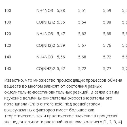
100
NH4NO3
5,38
5,51
5,59
5,
100
CO(NH2)2
5,35
5,54
5,88
5,
120
NH4NO3
5,47
5,62
5,68
5,
120
CO(NH2)2
5,39
5,67
5,76
5,
140
NH4NO3
5,56
5,68
5,72
5,
140
CO(NH2)2
5,47
5,72
5,77
5,
Известно, что множество происходящих процессов обмена
веществ во многом зависят от состояния разных
окислительно-восстановительных реакций. В связи с этим
изучение величины окислительно-восстановительного
потенциала (Еh) в онтогенезе, под воздействием
вышеуказанных факторов имеет большое как
теоретическое, так и практическое значение в процессах
жизнедеятельности растений артишока колючего [1, 2, 3, 4].