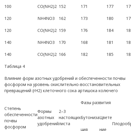
100
CO(NH2)2
152
171
177
17
120
NH4NO3
162
173
180
17
120
CO(NH2)2
159
176
184
18
140
NH4NO3
170
168
181
18
140
CO(NH2)2
166
182
185
18
Таблица 4
Влияние форм азотных удобрений и обеспеченности почвы
фосфором на уровень окислительно-восстановительных
превращений (rH2) клеточного сока артишока колючего
Фазы развития
Степень
Формы
2–3
обеспеченности
азотных
настоящих
Бутониза
Цвете
почвы
удобрений
листа
Плодооб
фосфором
ция
ние