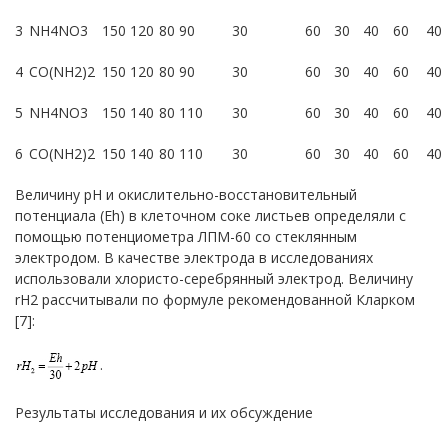
3
NH4NO3
150
120
80
90
30
60
30
40
60
40
4
CO(NH2)2
150
120
80
90
30
60
30
40
60
40
5
NH4NO3
150
140
80
110
30
60
30
40
60
40
6
CO(NH2)2
150
140
80
110
30
60
30
40
60
40
Величину рН и окислительно-восстановительный
потенциала (Eh) в клеточном соке листьев определяли с
помощью потенциометра ЛПМ-60 со стеклянным
электродом. В качестве электрода в исследованиях
использовали хлористо-серебрянный электрод. Величину
rH2 рассчитывали по формуле рекомендованной Кларком
[7]:
.
Результаты исследования и их обсуждение