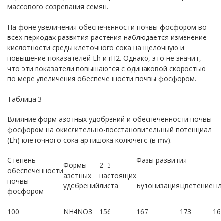
массового созревания семян.
На фоне увеличения обеспеченности почвы фосфором во
всех периодах развития растения наблюдается изменение
кислотности среды клеточного сока на щелочную и
повышение показателей Еh и rH2. Однако, это не значит,
что эти показатели повышаются с одинаковой скоростью
по мере увеличения обеспеченности почвы фосфором.
Таблица 3
Влияние форм азотных удобрений и обеспеченности почвы
фосфором на окислительно-восстановительный потенциал
(Еh) клеточного сока артишока колючего (в mv).
Степень
Фазы развития
Формы
2–3
обеспеченности
азотных
настоящих
почвы
удобрений
листа
Бутонизация
Цветение
Пл
фосфором
100
NH4NO3
156
167
173
16