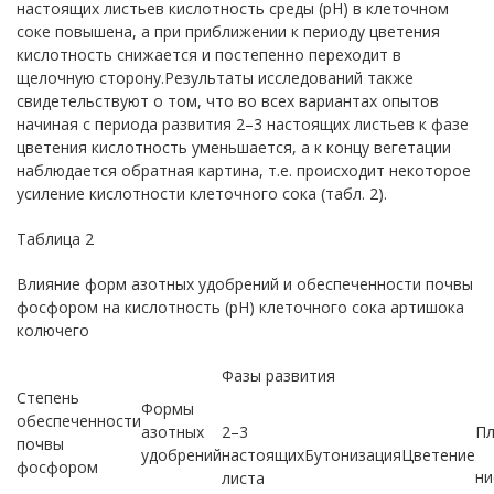
настоящих листьев кислотность среды (pH) в клеточном
соке повышена, а при приближении к периоду цветения
кислотность снижается и постепенно переходит в
щелочную сторону.Результаты исследований также
свидетельствуют о том, что во всех вариантах опытов
начиная с периода развития 2–3 настоящих листьев к фазе
цветения кислотность уменьшается, а к концу вегетации
наблюдается обратная картина, т.е. происходит некоторое
усиление кислотности клеточного сока (табл. 2).
Таблица 2
Влияние форм азотных удобрений и обеспеченности почвы
фосфором на кислотность (pH) клеточного сока артишока
колючего
Фазы развития
Степень
Формы
обеспеченности
азотных
2–3
Пл
почвы
удобрений
настоящих
Бутонизация
Цветение
фосфором
ни
листа