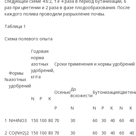
следующей схеме 4:6:2, т.е 4 раза в период бутанизации, 6
раз при цветении и 2 раза в фазе плодообразования. После
каждого полива проводили разрыхление почвы.
Таблица 1
Схема полевого опыта
Годовая
норма
азотных
Сроки применения и нормы удобрений
удобрений,
Формы
кг/га
№
азотных
удобрений
До
Осенью
Бутонизация
Цветен
всхожести
N
P
K
Р
N
N
P
K
N
K
1
NH4NO3
150
100
80
70
30
60
30
40
60
40
2
CO(NH2)2
150
100
80
70
30
60
30
40
60
40