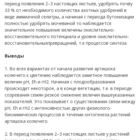
период появления 2–3 настоящих листьев, удобрять почву
33 % от необходимого количества азотных удобрений в
виде аммиачной селитры, а начиная с периода бутонизации
полностью удобрять мочевиной то наблюдается
значительное повышение величины окислительно-
восстановительного потенциала и уровня окислительно-
восстановительныхпревращений, т.е процессов синтеза.
Выводы
1. Во всех вариантах от начала развития артишока
колючего к цветению наблюдается заметное повышение
величин рН, Еh и rH2. Начиная с плодообразования
происходит некоторое, а в конце вегетации, т.е. в периоде
созревания семян резкое снижение величин вышеуказанных
показателей. Это показывает о существовании связи между
рН, Еh и rH2 с интенсивностью других физиолого-
биохимических процессов в течении онтогенеза растений
артишока колючего.
2. В период появления 2–3 настоящих листьев у растений