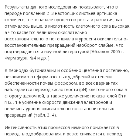
Результаты данного исследования показывают, что в
периоде появления 2–3 настоящих листьев артишока
колючего, т.е. в начале процессов роста и развития, как
отмечалось выше, в кислотность клеточного сока высокая,
а что касается величины окислительно-
восстановительного потенциала и уровеня окислительно-
восстановительных превращений наоборот слабые, что
подтверждается и научной литературой [Абзалов 2005 г.
Фарм журн. №4 и др. ].
В периодах бутонизации и особенно цветения постепенно,
независимо от форм азотных удобрений и степени
обеспеченности почвы фосфором, во всех вариантах
наблюдается переход кислотности (рН) клеточного сока в
сторону щелочной, а так же увеличение показателей Еh и
rH2 , т.е усиление скорости движения электронов и
величины уровня окислительно-восстановительных
превращений (табл. 3, 4).
Интенсивность этих процессов немного понижается в
период плодообразования, и резко снижается в период