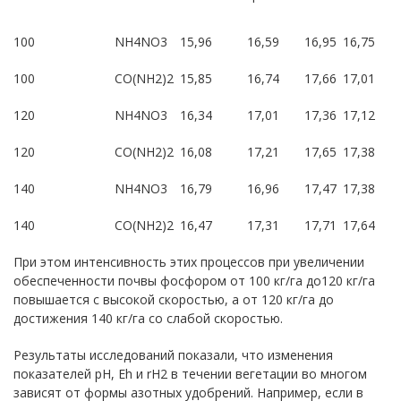
100
NH4NO3
15,96
16,59
16,95
16,75
100
CO(NH2)2
15,85
16,74
17,66
17,01
120
NH4NO3
16,34
17,01
17,36
17,12
120
CO(NH2)2
16,08
17,21
17,65
17,38
140
NH4NO3
16,79
16,96
17,47
17,38
140
CO(NH2)2
16,47
17,31
17,71
17,64
При этом интенсивность этих процессов при увеличении
обеспеченности почвы фосфором от 100 кг/га до120 кг/га
повышается с высокой скоростью, а от 120 кг/га до
достижения 140 кг/га со слабой скоростью.
Результаты исследований показали, что изменения
показателей рН, Еh и rH2 в течении вегетации во многом
зависят от формы азотных удобрений. Например, если в