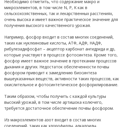
Необходимо отметить, что содержание макро и
микроэлементов, в том числе N, P, K как в
сельскохозяственных, так и лекарственных расстениях,
очень высока и имеет важное практическое значение для
получения высокого качественного урожая.
Например, фосфор входит в состав многих соеденений,
таких как нуклеиновые кислоты, АТФ, АДФ, НАДФ,
рибулезадифосфат – акцептор карбонат ангидрида и др,
которые участвуют в процессе фотосинтеза. Кроме того,
фосфор имеет важное значение в протекании процессов
дыхания и других. Недостаток обеспеченности почвы
фосфором приводит к замедлению биосинтеза
вышеуказанных веществ, активности таких процессов, как
окислительное и фотосинтетическое фосфорилирование.
Таким образом, чтобы получить с каждой культуры
высокий урожай, в том числе артишока колючего,
требуется достаточное обеспечение почвы фосфором.
Из макроэлементов азот входит в состав многих
соеденений, таких как хлорофиллы, алкалоиды,