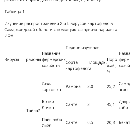
Таблица 1
Изучение распространения Х и L вирусов картофеля в
Самаркандской области с помощью «cэндвич»-варианта
ИФА
Первое изучение
Название
Назв
Вирусы
районы
фермерских
Поро-
ферм
Сорта
Площадь,
хозяйств
жай.,
хозяй
картофеля
га
%
?изил
Сама
Рамона
3,0
25,2
картошка
агро
Ботир
Давр
Санте
3
45,1
Лочин
сабр
Тaйлa?
Пайшанба
Санте
0,5
20,3
Бека
Сиёб