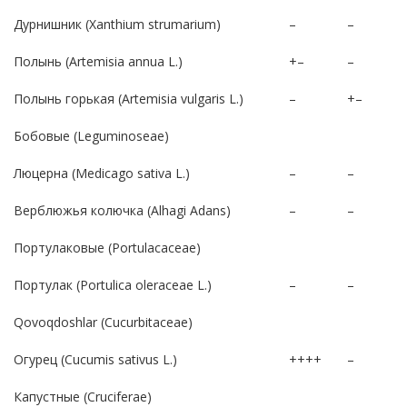
Дурнишник (Xanthium strumarium)
–
–
Полынь (Artemisia annua L.)
+–
–
Полынь горькая (Artemisia vulgaris L.)
–
+–
Бобовые (Leguminoseae)
Люцерна (Medicago sativa L.)
–
–
Верблюжья колючка (Alhagi Adans)
–
–
Портулаковые (Portulacaceae)
Портулак (Portulica oleraceae L.)
–
–
Qovoqdoshlar (Cucurbitaceae)
Огурец (Cucumis sativus L.)
++++
–
Капустные (Cruciferae)