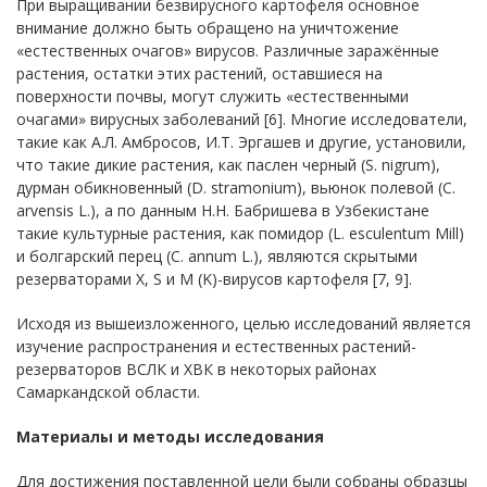
При выращивании безвирусного картофеля основное
внимание должно быть обращено на уничтожение
«естественных очагов» вирусов. Различные заражённые
растения, остатки этих растений, оставшиеся на
поверхности почвы, могут служить «естественными
очагами» вирусных заболеваний [6]. Многие исследователи,
такие как А.Л. Амбросов, И.Т. Эргашев и другие, установили,
что такие дикие растения, как паслен черный (S. nigrum),
дурман обикновенный (D. stramonium), вьюнок полевой (C.
arvensis L.), а по данным Н.Н. Бабришева в Узбекистане
такие культурные растения, как помидор (L. esculentum Mill)
и болгарский перец (C. annum L.), являются скрытыми
резерваторами X, S и M (K)-вирусов картофеля [7, 9].
Исходя из вышеизложенного, целью исследований является
изучение распространения и естественных растений-
резерваторов ВСЛК и ХВК в некоторых районах
Самаркандской области.
Материалы и методы исследования
Для достижения поставленной цели были собраны образцы