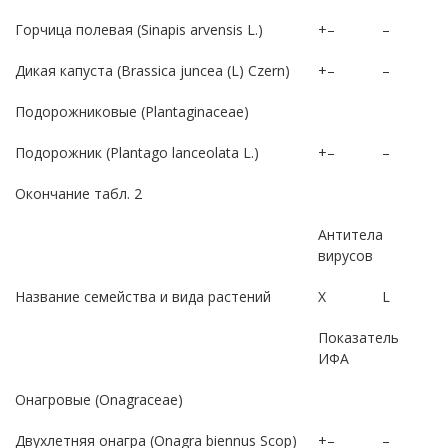
Горчица полевая (Sinapis arvensis L.)
+–
–
Дикая капуста (Brassica juncea (L) Czern)
+–
–
Подорожниковые (Plantaginaceae)
Подорожник (Plantago lanceolata L.)
+–
–
Окончание табл. 2
Антитела
вирусов
Название семейства и вида растений
Х
L
Показатель
ИФА
Онагровые (Onagraceae)
Двухлетняя онагра (Onagra biennus Scop)
+–
–