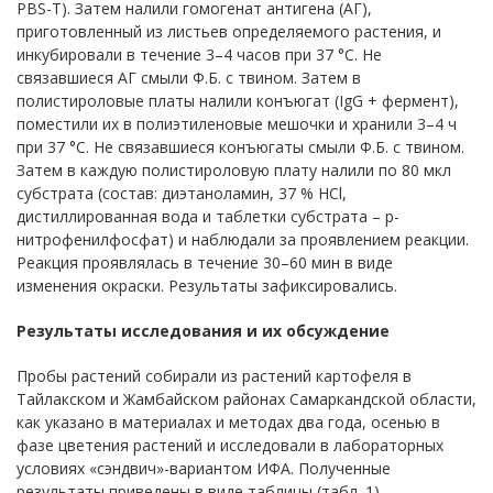
PBS-T). Затем налили гомогенат антигена (АГ),
приготовленный из листьев определяемого растения, и
инкубировали в течение 3–4 часов при 37 °С. Не
связавшиеся АГ смыли Ф.Б. с твином. Затем в
полистироловые платы налили конъюгат (IgG + фермент),
поместили их в полиэтиленовые мешочки и хранили 3–4 ч
при 37 °С. Не связавшиеся конъюгаты смыли Ф.Б. с твином.
Затем в каждую полистироловую плату налили по 80 мкл
субстрата (состав: диэтаноламин, 37 % HCl,
дистиллированная вода и таблетки субстрата – р-
нитрофенилфосфат) и наблюдали за проявлением реакции.
Реакция проявлялась в течение 30–60 мин в виде
изменения окраски. Результаты зафиксировались.
Результаты исследования и их обсуждение
Пробы растений собирали из растений картофеля в
Тайлакском и Жамбайском районах Самаркандской области,
как указано в материалах и методах два года, осенью в
фазе цветения растений и исследовали в лабораторных
условиях «cэндвич»-вариантом ИФА. Полученные
результаты приведены в виде таблицы (табл. 1).