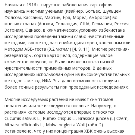
Начиная с 1916 г. вирусные заболевания картофеля
изучались многими учёными (Квайнер, Ботьес, Шульцем,
Фолсом, Кассанис, Мартин, Ёра, Морел, Амбросов) во
многих странах (Англия, Голландия, США, Германия, Россия,
Эстония). Однако, в климатических условиях Узбекистана
исследования проведены такими слабо чувствительными
методами, как метод растений-индикаторов, капельным или
методом АБВ-теста (0,2 мкг/мл) [4, 9, 11]. Многие растения-
резерваторы, сорта картофеля, содержащие малое
количество вирусов, не были выявлены из-за низкой
чувствительности применённых методов. В данных
исследованиях использован один из высокочувствительных
методов – метод ИФА. Эта дало возможность получит
более точные результаты при проведённых исследованиях.
Многие исследуемых растения не имеют симптомов
поражения или же исследуются впервые. Например, к
растениям которые исследуются впервые относятся
Cucumis sativus L., Rumex crispus L., Brassica juncea (L) Czern,
Althaea officinalis L., Malva neglесta Wall (табл. 2).
Установлено, что у них концентрация ХВК очень высокая