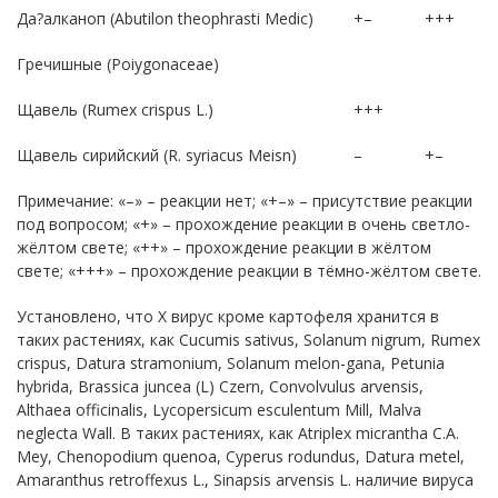
Да?алканоп (Abutilon theophrasti Medic)
+–
+++
Гречишные (Poiygonaceae)
Щавель (Rumex crispus L.)
+++
Щавель сирийский (R. syriacus Meisn)
–
+–
Примечание: «–» – реакции нет; «+–» – присутствие реакции
под вопросом; «+» – прохождение реакции в очень светло-
жёлтом свете; «++» – прохождение реакции в жёлтом
свете; «+++» – прохождение реакции в тёмно-жёлтом свете.
Установлено, что Х вирус кроме картофеля хранится в
таких растениях, как Cucumis sativus, Solanum nigrum, Rumex
crispus, Datura stramonium, Solanum melon-gana, Petunia
hybrida, Brassica juncea (L) Czern, Convolvulus arvensis,
Althaea officinalis, Lycopersicum esculentum Mill, Malva
neglесta Wall. В таких растениях, как Atriplex micrantha C.A.
Mey, Chenopodium quenoa, Cyperus rodundus, Datura metel,
Amaranthus retroffexus L., Sinapsis arvensis L. наличие вируса