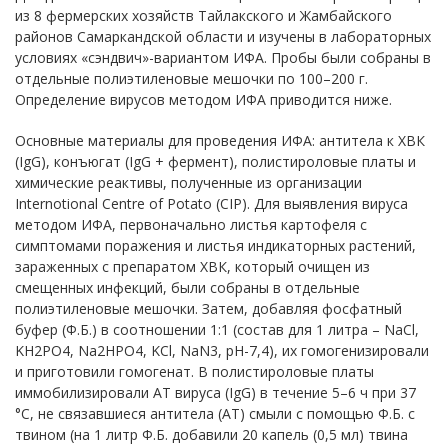
из 8 фермерских хозяйств Тайлакского и Жамбайского
районов Самаркандской области и изучены в лабораторных
условиях «сэндвич»-вариантом ИФА. Пробы были собраны в
отдельные полиэтиленовые мешочки по 100–200 г.
Определение вирусов методом ИФА приводится ниже.
Основные материалы для проведения ИФА: антитела к ХВК
(IgG), конъюгат (IgG + фермент), полистироловые платы и
химические реактивы, полученные из организaции
Internotional Centre of Potato (CIP). Для выявления вируса
методом ИФА, первоначально листья картофеля с
симптомами поражения и листья индикаторных растений,
зараженных с препаратом ХВК, который очищен из
смещенных инфекций, были собраны в отдельные
полиэтиленовые мешочки. Затем, добавляя фосфатный
буфер (Ф.Б.) в соотношении 1:1 (состав для 1 литра – NaСl,
KH2PO4, Na2HPO4, KCl, NaN3, рН-7,4), их гомогенизировали
и приготовили гомогенат. В полистироловые платы
иммобилизировали АТ вируса (IgG) в течение 5–6 ч при 37
°С, не связавшиеся антитела (АТ) смыли с помощью Ф.Б. с
твином (на 1 литр Ф.Б. добавили 20 капель (0,5 мл) твина