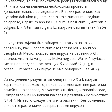
не известно, то есть показатель реакции проявлялся в виде
«+–», в этом направлении необходимо провести
допольнительные исследования. В таких растениях, как
Cynodon daktulon (L) Pers, Xanthium strumarium, Sorghum
helepense, Capsicum annum L., Ocumus basilicum L., Artemisia
vulgaris L. и Artemisia vulgaris L., вирус не был выявлен (табл.
2).
L вирус картофеля был обнаружен только на таких
растениях, как Lucopersicum esculentum Mill и Abutilon
theophrasti Medic, присутствие вируса на растениях Ch.
quonea, Artemisia vulgaris L., Malva neglesta Wall и R. syriacus
Meisn неопределённое, реакция была слабой (+–), в
остальных растениях вирус не был обнаружен (табл. 2).
Из полученных результатов следует, что Х и L вирусы
картофеля поражают однолетние и многолетние растения
семейств Solanaceae, Malvaceae, Cruciferae, Amaranthaceae,
Compositae и в них накапливаются в различных количествах
(3+,4+). Из этого следует, что эти растения, без сомнения,
являются растениями-резерваторами вирусов.