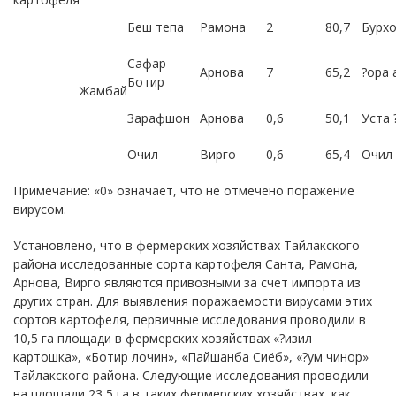
Беш тепа
Рамона
2
80,7
Бурхо
Сафар
Арнова
7
65,2
?ора 
Ботир
Жaмбaй
Зарафшон
Арнова
0,6
50,1
Уста 
Очил
Вирго
0,6
65,4
Очил
Примечание: «0» означает, что не отмечено поражение
вирусом.
Установлено, что в фермерских хозяйствах Тайлакского
района исследованные сорта картофеля Санта, Рамона,
Арнова, Вирго являются привозными за счет импорта из
других стран. Для выявления поражаемости вирусами этих
сортов картофеля, первичные исследования проводили в
10,5 га площади в фермерских хозяйствах «?изил
картошка», «Ботир лочин», «Пайшанба Сиёб», «?ум чинор»
Тайлакского района. Следующие исследования проводили
на площади 23,5 га в таких фермерских хозяйствах, как