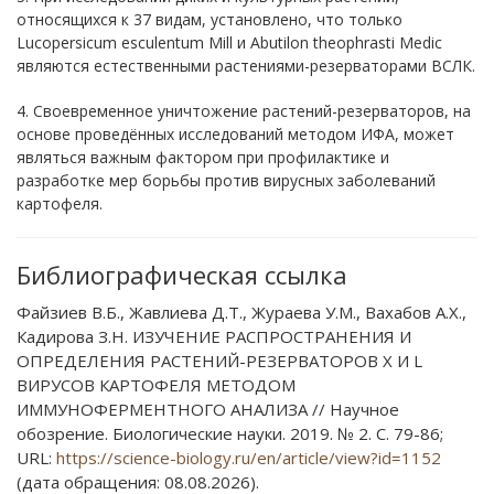
относящихся к 37 видам, установлено, что только
Lucopersicum esculentum Mill и Abutilon theophrasti Medic
являются естественными растениями-резерваторами ВСЛК.
4. Своевременное уничтожение растений-резерваторов, на
основе проведённых исследований методом ИФА, может
являться важным фактором при профилактике и
разработке мер борьбы против вирусных заболеваний
картофеля.
Библиографическая ссылка
Файзиев В.Б., Жавлиева Д.Т., Жураева У.М., Вахабов А.Х.,
Кадирова З.Н. ИЗУЧЕНИЕ РАСПРОСТРАНЕНИЯ И
ОПРЕДЕЛЕНИЯ РАСТЕНИЙ-РЕЗЕРВАТОРОВ Х И L
ВИРУСОВ КАРТОФЕЛЯ МЕТОДОМ
ИММУНОФЕРМЕНТНОГО АНАЛИЗА // Научное
обозрение. Биологические науки. 2019. № 2. С. 79-86;
URL:
https://science-biology.ru/en/article/view?id=1152
(дата обращения: 08.08.2026).