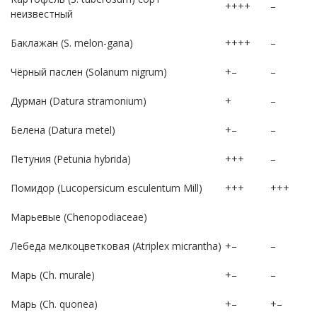
++++
–
неизвестный
Баклажан (S. melon-gana)
++++
–
Чёрный паслен (Solanum nigrum)
+–
–
Дурман (Datura stramonium)
+
–
Белена (Datura metel)
+–
–
Петуния (Petunia hybrida)
+++
–
Помидор (Lucopersicum esculentum Mill)
+++
+++
Марьевые (Chenopodiaceae)
Лебеда мелкоцветковая (Atriplex micrantha)
+–
–
Марь (Ch. murale)
+–
–
Марь (Ch. quonea)
+–
+–