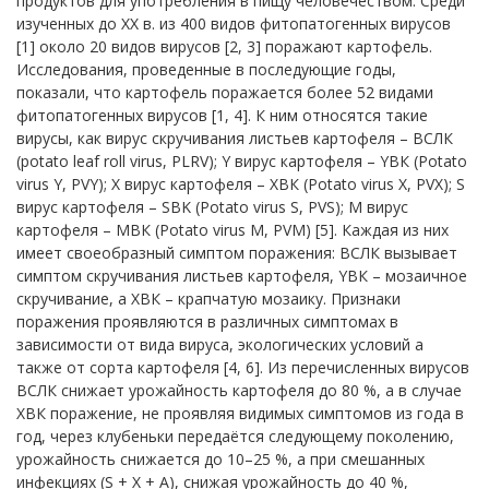
продуктов для употребления в пищу человечеством. Среди
изученных до ХХ в. из 400 видов фитопатогенных вирусов
[1] около 20 видов вирусов [2, 3] поражают картофель.
Исследования, проведенные в последующие годы,
показали, что картофель поражается более 52 видами
фитопатогенных вирусов [1, 4]. К ним относятся такие
вирусы, как вирус скручивания листьев картофеля – ВСЛК
(potato leaf roll virus, PLRV); Y вирус картофеля – YВК (Potato
virus Y, PVY); X вирус картофеля – ХВК (Potato virus X, PVX); S
вирус картофеля – SBK (Potato virus S, PVS); M вирус
картофеля – МВК (Potato virus M, PVM) [5]. Каждая из них
имеет своеобразный симптом поражения: ВСЛК вызывает
симптом скручивания листьев картофеля, YВК – мозаичное
скручивание, а ХВК – крапчатую мозаику. Признаки
поражения проявляются в различных симптомах в
зависимости от вида вируса, экологических условий а
также от сорта картофеля [4, 6]. Из перечисленных вирусов
ВСЛК снижает урожайность картофеля до 80 %, а в случае
ХВК поражение, не проявляя видимых симптомов из года в
год, через клубеньки передаётся следующему поколению,
урожайность снижается до 10–25 %, а при смешанных
инфекциях (S + X + A), снижая урожайность до 40 %,