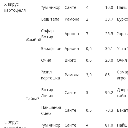
Х вирус
?ум чинор
Санте
4
10,0
Пайш
картофеля
Беш тепа
Рамона
2
30,7
Бурхо
Сафар
Арнова
7
25,5
?ора 
Ботир
Жaмбaй
Зарафшон
Арнова
0,6
30,1
Уста 
Очил
Вирго
0,6
20,0
Очил
?изил
Сама
Рамона
3,0
85
картошка
агро
Ботир
Давр
Санте
3
90,2
Лочин
сабр
Тaйлa?
Пайшанба
Санте
0,5
70,3
Бека
Сиёб
L вирус
?ум чинор
Санте
4
81,0
Пайш
картофеля