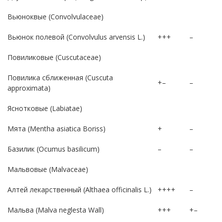
Вьюноквые (Convolvulaceae)
Вьюнок полевой (Convolvulus arvensis L.)
+++
–
Повиликовые (Cuscutaceae)
Повилика сближенная (Cuscuta
+–
–
approximata)
Яснотковые (Labiatae)
Мята (Mentha asiatica Boriss)
+
–
Базилик (Ocumus basilicum)
–
–
Мальвовые (Malvaceae)
Алтей лекарственный (Althaea officinalis L.)
++++
–
Мальва (Malva neglesta Wall)
+++
+–