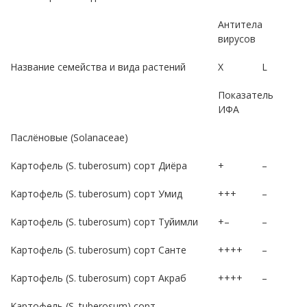
Антитела
вирусов
Название семейства и вида растений
Х
L
Показатель
ИФА
Паслёновые (Solanaceae)
Kaртофель (S. tuberosum) сорт Диёра
+
–
Kaртофель (S. tuberosum) сорт Умид
+++
–
Kaртофель (S. tuberosum) сорт Tуйимли
+–
–
Kaртофель (S. tuberosum) сорт Санте
++++
–
Kaртофель (S. tuberosum) сорт Aкраб
++++
–
Kaртофель (S. tuberosum) сорт