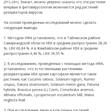
(3+)–(4+). Значит, можно уверено сказать что эти растения
впервые в фитовирусологии включаются ряд растений-
резерваторов вирусов.
На основе проведенных исследований можно сделать
следующие выводы:
1. Методом ИФА установлено, что в Тайлакском районе
Самаркандской области ХВК в среднем распространён 28,26
%, LВК 60,84 %. А в Жамбайском районе ХВК в среднем
распространён 6,46 %, LВК 39,55 %.
2. В исследованиях, проведённых с помощью метода ИФА,
установлено, что естественными растениями-
резерваторами ХВК кроме картофеля являются такие
растения, как Cucumis sativus, Solanum nigrum, Rumex
crispus, Datura stramonium, Solanum melon-gana, Petunia
hybrida, Brassica juncea (L) Czern, Convolvulus arvensis,
Althaea officinalis, Lycopersicum esculentum Mill, Malva
neglесta Wall.
3. При исследовании диких и культурных растений,