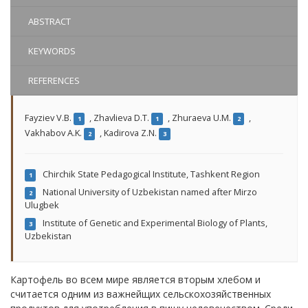
ABSTRACT
KEYWORDS
REFERENCES
Fayziev V.B.
,
Zhavlieva D.T.
,
Zhuraeva U.M.
,
1
1
2
Vakhabov A.K.
,
Kadirova Z.N.
2
3
Chirchik State Pedagogical Institute, Tashkent Region
1
National University of Uzbekistan named after Mirzo
2
Ulugbek
Institute of Genetic and Experimental Biology of Plants,
3
Uzbekistan
Картофель во всем мире является вторым хлебом и
считается одним из важнейщих сельскохозяйственных