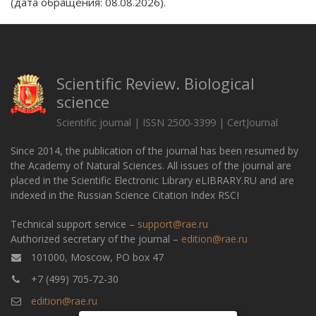
(дата обращения: 08.08.2026).
Scientific Review. Biological
science
Scientific journal | ISSN 2500-3399 | CertJournal
Since 2014, the publication of the journal has been resumed by
the Academy of Natural Sciences. All issues of the journal are
placed in the Scientific Electronic Library eLIBRARY.RU and are
indexed in the Russian Science Citation Index RSCI
Technical support service –
support@rae.ru
Authorized secretary of the journal –
edition@rae.ru
101000, Moscow, PO box 47
+7 (499) 705-72-30
edition@rae.ru