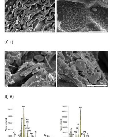
в) г)
д) е)