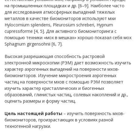
на промышленных площадках и др. [6–9]. Наиболее часто
для исследования атмосферных выпадений тяжелых
металлов в качестве биомониторов используют мхи
Hylocomium splendens, Pleurosium schreberi, Hypnum
cupressiforme [4, 5]. Для активного биомониторинга с
помощью техники «мох в мешках» хорошо показал себя мох
Sphagnum girgensohnii [6, 7].
Высокая разрешающая способность растровой
электронной микроскопии (РЭМ) дает возможность изучить
характер аэрогенных выпадений на поверхности мхов-
биомониторов. Изучение микростроения аэрогенных
частиц на поверхности мхов с помощью РЭМ позволяет
изучить характер кристаллических и биогенных
образований, глинистых частиц, солевых накоплений и др.,
оценить размеры и форму частиц.
Цель настоящей работы
– изучить поверхность мхов-
биомониторов, произрастающих в условиях разной
техногенной нагрузки.