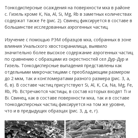
Тонкодисперсные осаждения на поверхности мха в районе
с. Гизель кроме К, Na, Al, Si, Mg, Rb в заметных количествах
содержат также Fe (рис. 2). Свинец фиксируется в составе в
большинстве исследованных аэрогенных частиц.
Изучение с помощью РЭМ образцов мха, собранных в зоне
влияния Унальского хвостохранилища, выявило
значительно более высокое содержание аэрогенных частиц
по сравнению с образцами из окрестностей сел Дур-Дур и
Гизель. Тонкодисперсные выпадения представлены как
отдельными микрочастицами с преобладающим размером
до 2 мкм, так и конгломератами разного размера (рис. 3, а,
б, в). В составе частиц присутствуют Si, Al, К, Ca, Na, Mg, Fe,
Rb, Pb. Встречаются частицы, в состав которых входят Ti и
Bi. Свинец, как в составе поверхности мха, так и в составе
тонкодисперсных частиц фиксируется на том же уровне,
что и в предыдущих образцах (рис. 3, д, е, г).