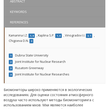
ABSTRACT
KEYWORDS
REFERENCES
Kamanina I.Z.
,
Kaplina S.P.
,
Vinogradov I.I.
,
1, 4
1, 4
2, 1
Chigoeva D.N.
3
Dubna State University
1
Joint Institute for Nuclear Research
2
Rusatom Greenway
3
Joint Institute for Nuclear Researches
4
Биомониторы широко применяются в экологических
исследованиях. Для оценки состояния атмосферного
воздуха часто используют методы биомониторинга с
использованием мхов. Мхи являются наиболее