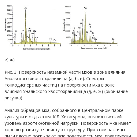
е) ж)
Рис. 3. Поверхность наземной части мхов в зоне влияния
Унальского хвостохранилища (а, б, в). Спектры
тонкодисперсных частиц на поверхности мха в зоне
влияния Унальского хвостохранилища (д, е, ж) (окончание
рисунка)
Анализ образцов мха, собранного в Центральном парке
культуры и отдыха им. К.Л. Хетагурова, выявил высокий
уровень аэротехногенной нагрузки. Поверхность мха имеет
хорошо развитую ячеистую структуру. При этом частицы
пыли плотно покрывают всю поверхность мха, практически