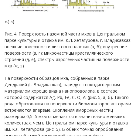
ж) з)
Рис. 4. Поверхность наземной части мхов в Центральном
парке культуры и отдыха им. К.Л. Хетагурова, г. Владикавказ:
внешние поверхности листовых пластин (а, б); внутренние
поверхности (в, г); микрочастицы кристаллического
строения (д, е), спектры аэрогенных частиц на поверхности
мха (ж, з)
На поверхности образцов мха, собранных в парке
Дендрарий (г. Владикавказ), наряду с тонкодисперсным
материалом хорошо видна нанопроволока, в составе
которой содержатся Ag, Pb, Fe, C, O, Al (рис. 5, а, б). Такого
рода образования на поверхности биомониторов авторами
встречаются впервые. Скопления аморфных частиц
размером 0,5–5 мкм отмечаются в значительно меньших
количествах, чем в Центральном парке культуры и отдыха
им. К.Л. Хетагурова (рис. 5). В обеих точках опробования
выявлен близкий химический состав аморфных