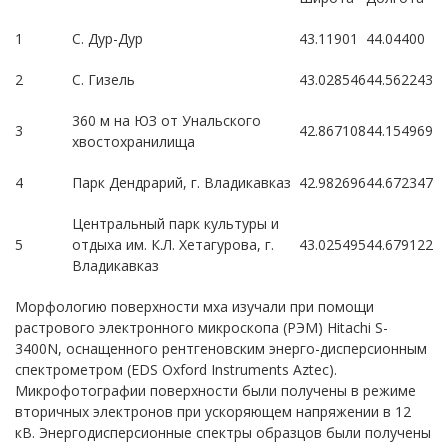
1
С. Дур-Дур
43.11901
44.04400
2
С. Гизель
43.028546
44.562243
360 м на ЮЗ от Унальского
3
42.867108
44.154969
хвостохранилища
4
Парк Дендрарий, г. Владикавказ
42.982696
44.672347
Центральный парк культуры и
5
отдыха им. К.Л. Хетагурова, г.
43.025495
44.679122
Владикавказ
Морфологию поверхности мха изучали при помощи
растрового электронного микроскопа (РЭМ) Hitachi S-
3400N, оснащенного рентгеновским энерго-дисперсионным
спектрометром (EDS Oxford Instruments Aztec).
Микрофотографии поверхности были получены в режиме
вторичных электронов при ускоряющем напряжении в 12
кВ. Энергодисперсионные спектры образцов были получены