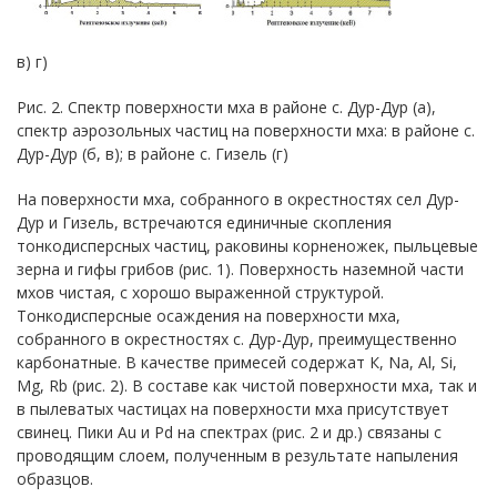
в) г)
Рис. 2. Спектр поверхности мха в районе с. Дур-Дур (а),
спектр аэрозольных частиц на поверхности мха: в районе с.
Дур-Дур (б, в); в районе с. Гизель (г)
На поверхности мха, собранного в окрестностях сел Дур-
Дур и Гизель, встречаются единичные скопления
тонкодисперсных частиц, раковины корненожек, пыльцевые
зерна и гифы грибов (рис. 1). Поверхность наземной части
мхов чистая, с хорошо выраженной структурой.
Тонкодисперсные осаждения на поверхности мха,
собранного в окрестностях с. Дур-Дур, преимущественно
карбонатные. В качестве примесей содержат К, Na, Al, Si,
Mg, Rb (рис. 2). В составе как чистой поверхности мха, так и
в пылеватых частицах на поверхности мха присутствует
свинец. Пики Au и Pd на спектрах (рис. 2 и др.) связаны с
проводящим слоем, полученным в результате напыления
образцов.