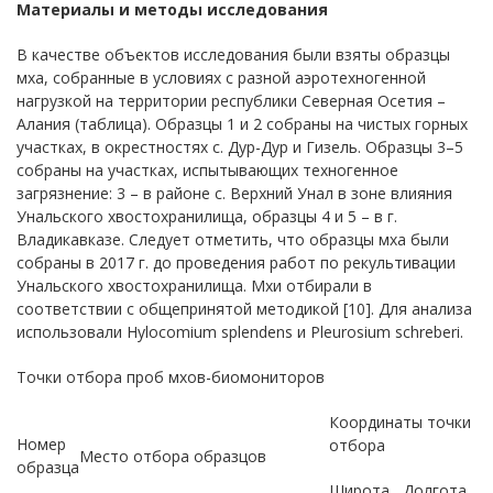
Материалы и методы исследования
В качестве объектов исследования были взяты образцы
мха, собранные в условиях с разной аэротехногенной
нагрузкой на территории республики Северная Осетия –
Алания (таблица). Образцы 1 и 2 собраны на чистых горных
участках, в окрестностях с. Дур-Дур и Гизель. Образцы 3–5
собраны на участках, испытывающих техногенное
загрязнение: 3 – в районе с. Верхний Унал в зоне влияния
Унальского хвостохранилища, образцы 4 и 5 – в г.
Владикавказе. Следует отметить, что образцы мха были
собраны в 2017 г. до проведения работ по рекультивации
Унальского хвостохранилища. Мхи отбирали в
соответствии с общепринятой методикой [10]. Для анализа
использовали Hylocomium splendens и Pleurosium schreberi.
Точки отбора проб мхов-биомониторов
Координаты точки
Номер
отбора
Место отбора образцов
образца
Широта
Долгота