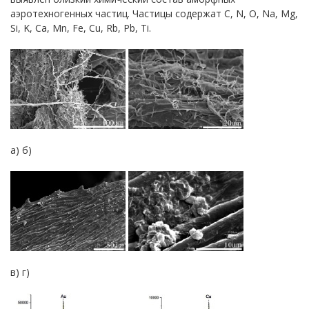
аэротехногенных частиц. Частицы содержат C, N, O, Na, Mg,
Si, K, Ca, Mn, Fe, Cu, Rb, Pb, Ti.
а) б)
в) г)