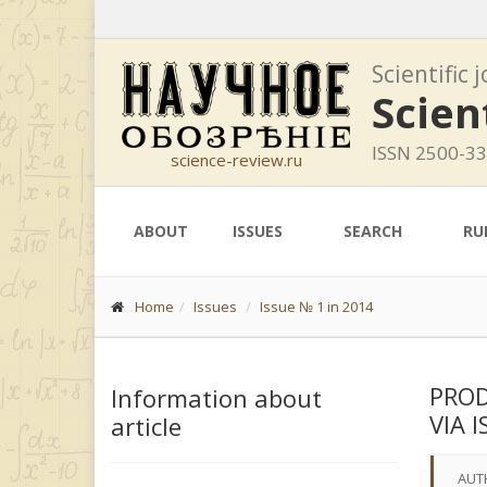
Scientific 
Scien
ISSN 2500-3
science-review.ru
ABOUT
ISSUES
SEARCH
RU
Home
Issues
Issue № 1 in 2014
PROD
Information about
VIA 
article
AUT