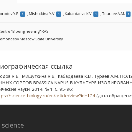
orodov Y.B.
,
Mishutkina Y.V.
,
Kabardaeva K.V.
,
Touraev A.M.
1
1
1
2
entre “Bioengineering” RAS
omonosov Moscow State University
иографическая ссылка
одов Я.Б., Мишуткина Я.В., Кабардаева К.В., Тураев А.М
ЧНЫХ СОРТОВ BRASSICA NAPUS В КУЛЬТУРЕ ИЗОЛИРОВАННЫ
ческие науки. 2014. № 1. С. 95-96;
tps://science-biology.ru/en/article/view?id=124
(дата обращения:
l science