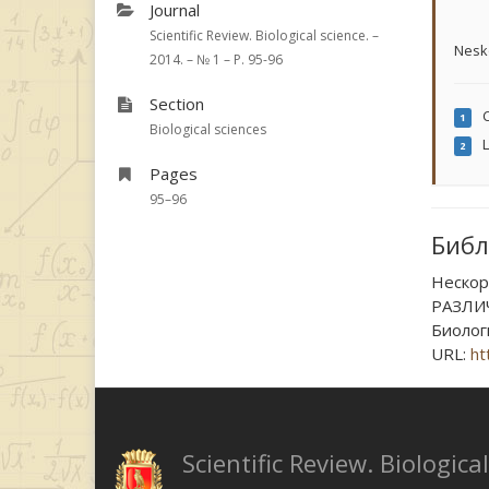
Journal
Scientific Review. Biological science. –
Nesk
2014. – № 1 – P. 95-96
Section
C
1
Biological sciences
L
2
Pages
95–96
Библ
Нескор
РАЗЛИ
Биологи
URL:
ht
Scientific Review. Biologica