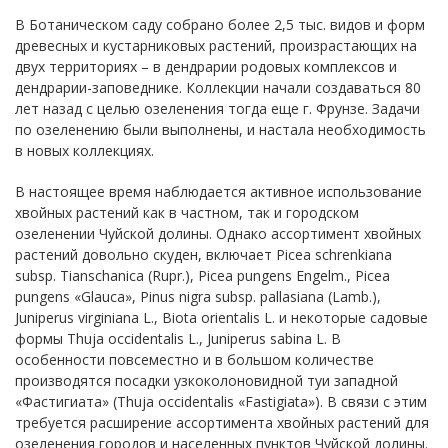
В Ботаническом саду собрано более 2,5 тыс. видов и форм
древесных и кустарниковых растений, произрастающих на
двух территориях – в дендрарии родовых комплексов и
дендрарии-заповеднике. Коллекции начали создаваться 80
лет назад с целью озеленения тогда еще г. Фрунзе. Задачи
по озеленению были выполнены, и настала необходимость
в новых коллекциях.
В настоящее время наблюдается активное использование
хвойных растений как в частном, так и городском
озеленении Чуйской долины. Однако ассортимент хвойных
растений довольно скуден, включает Picea schrenkiana
subsp. Tianschanica (Rupr.), Picea pungens Engelm., Picea
pungens «Glauca», Pinus nigra subsp. pallasiana (Lamb.),
Juniperus virginiana L., Biota orientalis L. и некоторые садовые
формы Thuja occidentalis L., Juniperus sabina L. В
особенности повсеместно и в большом количестве
производятся посадки узкоколоновидной туи западной
«Фастигиата» (Thuja occidentalis «Fastigiata»). В связи с этим
требуется расширение ассортимента хвойных растений для
озеленения городов и населенных пунктов Чуйской долины.