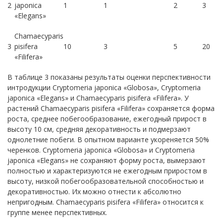
2
japonica
1
1
2
3
«Elegans»
Chamaecyparis
3
pisifera
10
3
5
20
«Filifera»
В таблице 3 показаны результаты оценки перспективности
интродукции Cryptomeria japonica «Globosa», Cryptomeria
japonica «Elegans» и Chamaecyparis pisifera «Filifera». У
растений Chamaecyparis pisifera «Filifera» сохраняется форма
роста, среднее побегообразование, ежегодный прирост в
высоту 10 см, средняя декоративность и подмерзают
однолетние побеги. В опытном варианте укореняется 50%
черенков. Cryptomeria japonica «Globosa» и Cryptomeria
japonica «Elegans» не сохраняют форму роста, вымерзают
полностью и характеризуются не ежегодным приростом в
высоту, низкой побегообразовательной способностью и
декоративностью. Их можно отнести к абсолютно
непригодным. Chamaecyparis pisifera «Filifera» относится к
группе менее перспективных.