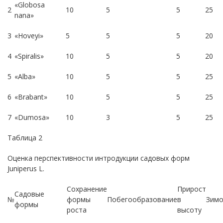
«Globosa
2
10
5
5
25
nana»
3
«Hoveyi»
5
5
5
20
4
«Spiralis»
10
5
5
20
5
«Alba»
10
5
5
25
6
«Brabant»
10
5
5
25
7
«Dumosa»
10
3
5
25
Таблица 2
Оценка перспективности интродукции садовых форм
Juniperus L.
Сохранение
Прирост
Садовые
№
формы
Побегообразование
в
Зимо
формы
роста
высоту