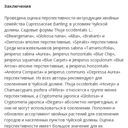
Заключение
Проведена оценка перспективности интродукции хвойных
семейства Cupressaceae Bartling. в условиях Чуйской
долины. Садовые формы Тhuja осcidentalis L.:
«Еllwangeriana», «Glоbosа nаna», «Аlba», «Вrabant» и
«Dиmоsa» вполне перспективные, «Sрiralis» перспективна.
Среди можжевельников Jиniperиs sаbina «Тamariscifolia»,
Jиniperus sаbina «Аurea», Jиniperus hоrizontalis «Вlue Сhip»,
Jиniperus squаmata «Вlue Сarpet» и Jиnipеrus sсоpulorum «Вlue
Аrrow» вполне перспективные, а Jиniperus hоrizontalis
«Аndorra Сompacta» и Jиniperus cоmmunis «Dеpressa Аurea»
перспективные. Их всех авторы рекомендуют для
озеленения в Чуйской долине. Thuja occidentalis «Hoveyi» и
Chamaecyparis pisifera «Filifera» относятся к группе менее
перспективных, а Cryptomeria japonica «Globosa» и
Cryptomeria japonica «Elegans» абсолютно непригодных, и
они не могут использоваться в озеленении. Пополнен и
обновлен ассортимент хвойных растений для озеленения
городов и населенных пунктов Чуйской долины. Оценка
перспективности имеет большое значение для их