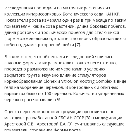
Исследования проводили на маточных растениях из
коллекции кипарисовиковых Ботанического сада НАН КР.
Показатели роста измеряли один раз в три месяца по таким
показателям, как высота растений, длина боковых побегов,
длина ростовых и трофических побегов для стелющихся
форм можжевельников, количество вновь образовавшихся
побегов, диаметр корневой шейки [7].
В связи с тем, что объектами исследований являлись
садовые формы, а их размножают только вегетативно,
проведено размножение их черенками в условиях
закрытого грунта. Изучено влияние стимуляторов
корнеобразования Clonex и VitroClon Rooting Complex в виде
геля на укоренение черенков. В контрольных и опытных
вариантах было по 100 черенков. Количество укорененных
черенков рассчитывали в %.
Оценка перспективности интродукции проводилась по
методике, разработанной ГБС АН СССР [8] в модификации
Арестовой С.В., Арестовой Е.А. [9]. Учитывались следующие
показатели: сохранение формы роста,