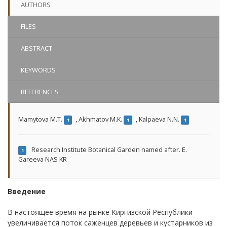
AUTHORS
FILES
ABSTRACT
KEYWORDS
REFERENCES
Mamytova M.T.
,
Akhmatov M.K.
,
Kalpaeva N.N.
1
1
1
Research Institute Botanical Garden named after. E.
1
Gareeva NAS KR
Введение
В настоящее время на рынке Киргизской Республики
увеличивается поток саженцев деревьев и кустарников из