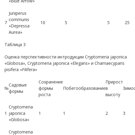
«Blue Arrow»
Juniperus
communis
7
10
5
5
25
«Depressa
Aurea»
Таблица 3
Оценка перспективности интродукции Cryptomeria japonica
«Globosa», Cryptomeria japonica «Elegans» и Chamaecyparis
pisifera «Filifera»
Сохранение
Прирост
Садовые
№
формы
Побегообразование
в
Зимо
формы
роста
высоту
Cryptomeria
1
japonica
1
1
2
3
«Globosa»
Cryptomeria