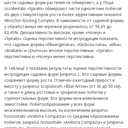
шести садовых форм растения не обмерзают, а у Thuja
occidentalis «Spiralis» обмерзают части однолетних побегов.
Из двух стимуляторов роста более эффективным оказался
VitroClon Rooting Complex. В зависимости от садовой формы
у обработанных им черенков укоренилось от 56,65 до
82,45%. Декоративность высокая, кроме «Hoveyi» и
«Spiralis». Оценка перспективности интродукции показала,
что садовые формы «Ellwangeriana», «Globosa nana», «Alba»,
«Brabant» и «Dumosa» вполне перспективные, «Spiralis»
перспективна и «Hoveyi» менее перспективна.
В таблице 2 показаны результаты оценки перспективности
интродукции садовых форм Juniperus L. Все садовые формы
сохраняют форму роста. Отмечен ежегодный прирост в
высоту у Juniperus scopulorum «Blue Arrow» (от 30 до 50 см),
а также в длину ростовых и трофических побегов у
горизонтальных форм. Все формы можжевельников
зимостойки. Побегообразование у всех форм
можжевельников высокая, за исключением Juniperus
horizontalis «Andorra Compacta» со средним образованием
побегов. Juniperus horizontalis «Andorra Compacta» и Juniperus