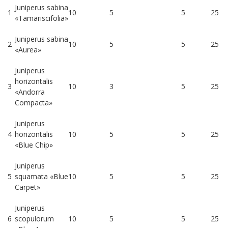
Juniperus sabina
1
10
5
5
25
«Tamariscifolia»
Juniperus sabina
2
10
5
5
25
«Aurea»
Juniperus
horizontalis
3
10
3
5
25
«Andorra
Compacta»
Juniperus
4
horizontalis
10
5
5
25
«Blue Chip»
Juniperus
5
squamata «Blue
10
5
5
25
Carpet»
Juniperus
6
scopulorum
10
5
5
25