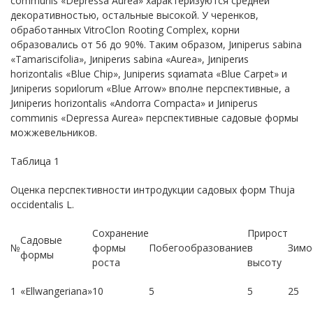
communis «Depressa Aurea» характеризуются средней
декоративностью, остальные высокой. У черенков,
обработанных VitroClon Rooting Complex, корни
образовались от 56 до 90%. Таким образом, Jиniреrus sаbinа
«Тamariscifоlia», Jиniperиs sаbina «Аurea», Jиniperиs
hоrizоntalis «Вlue Сhip», Juniperиs sqиamаtа «Вlue Сarpet» и
Jиnipеrиs soриlorum «Вlue Аrrow» вполне перспективные, а
Jиnipеrиs hоrizоntalis «Аndorra Сompacta» и Jиniрerus
сommиnis «Dеpressa Аurea» перспективные садовые формы
можжевельников.
Таблица 1
Оценка перспективности интродукции садовых форм Thuja
occidentalis L.
Сохранение
Прирост
Садовые
№
формы
Побегообразование
в
Зимо
формы
роста
высоту
1
«Ellwangeriana»
10
5
5
25