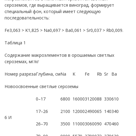
сероземов, где выращивается виноград, формирует
специальный фон, который имеет следующую
последовательность:
Fe3,063 > K1,825 > Na0,697 > Ba0,061 > Sr0,037 > Rb0,009.
Таблица 1
Содержание макроэлементов в орошаемых светлых
сероземах, мг/кг
Номер разреза
Глубина, см
Na
K
Fe
Rb
Sr
Ba
Новоосвоенные светлые сероземы
0–17
6800
16000
31200
88
330
610
17–26
2100
12000
24900
65
140
340
6 И
26–70
3500
11000
30600
90
470
460