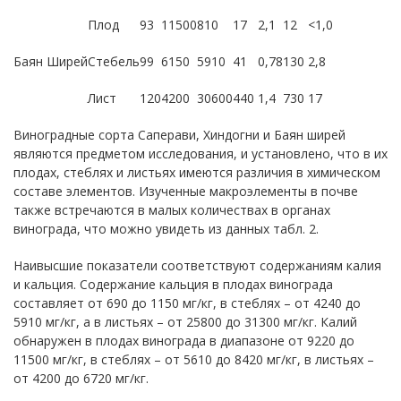
Плод
93
11500
810
17
2,1
12
<1,0
Баян Ширей
Стебель
99
6150
5910
41
0,78
130
2,8
Лист
120
4200
30600
440
1,4
730
17
Виноградные сорта Саперави, Хиндогни и Баян ширей
являются предметом исследования, и установлено, что в их
плодах, стеблях и листьях имеются различия в химическом
составе элементов. Изученные макроэлементы в почве
также встречаются в малых количествах в органах
винограда, что можно увидеть из данных табл. 2.
Наивысшие показатели соответствуют содержаниям калия
и кальция. Содержание кальция в плодах винограда
составляет от 690 до 1150 мг/кг, в стеблях – от 4240 до
5910 мг/кг, а в листьях – от 25800 до 31300 мг/кг. Калий
обнаружен в плодах винограда в диапазоне от 9220 до
11500 мг/кг, в стеблях – от 5610 до 8420 мг/кг, в листьях –
от 4200 до 6720 мг/кг.