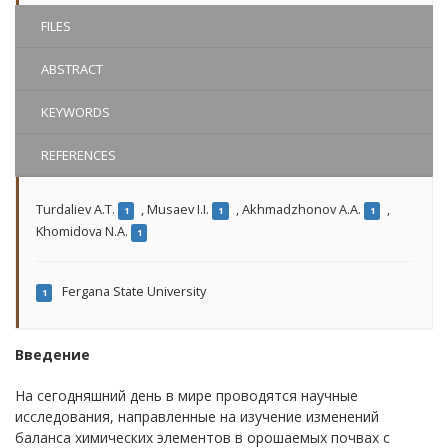
FILES
ABSTRACT
KEYWORDS
REFERENCES
Turdaliev A.T.
,
Musaev I.I.
,
Akhmadzhonov A.A.
,
1
1
1
Khomidova N.A.
1
Fergana State University
1
Введение
На сегодняшний день в мире проводятся научные
исследования, направленные на изучение изменений
баланса химических элементов в орошаемых почвах с