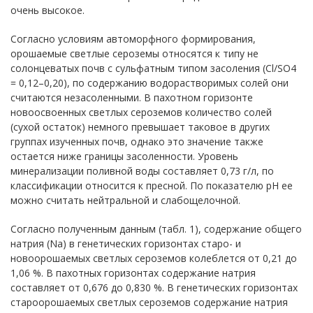
очень высокое.
Согласно условиям автоморфного формирования,
орошаемые светлые сероземы относятся к типу не
солонцеватых почв с сульфатным типом засоления (Cl/SO4
= 0,12–0,20), по содержанию водорастворимых солей они
считаются незасоленными. В пахотном горизонте
новоосвоенных светлых сероземов количество солей
(сухой остаток) немного превышает таковое в других
группах изученных почв, однако это значение также
остается ниже границы засоленности. Уровень
минерализации поливной воды составляет 0,73 г/л, по
классификации относится к пресной. По показателю pH ее
можно считать нейтральной и слабощелочной.
Согласно полученным данным (табл. 1), содержание общего
натрия (Na) в генетических горизонтах старо- и
новоорошаемых светлых сероземов колеблется от 0,21 до
1,06 %. В пахотных горизонтах содержание натрия
составляет от 0,676 до 0,830 %. В генетических горизонтах
староорошаемых светлых сероземов содержание натрия