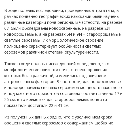
В ходе полевых исследований, проведенных в три этапа, в
рамках почвенно-географических изысканий были изучены
различные категории почв региона. В частности, на разрезе
6И были обследованы новоосвоенные, на разрезе 2И
новоорошаемые, а на разрезах 5И и 9И – староорошаемые
светлые сероземы. Их морфологическое строение
полноценно характеризует особенности светлых
сероземов различной степени окультуренности.
Также в ходе полевых исследований определено, что
морфологические признаки почв, степень орошения
которых была различной, изменились под влиянием
антропогенных факторов. В частности, для новоосвоенных
и новоорошаемых светлых сероземов мощность пахотного
и подпахотного горизонтов составила соответственно 17 и
26 см, в то время как для староорошаемых почв эти
показатели достигали 22 и 41 см.
Из полученных данных видно, что с увеличением срока
орошения светлых сероземов с содержанием щебня их