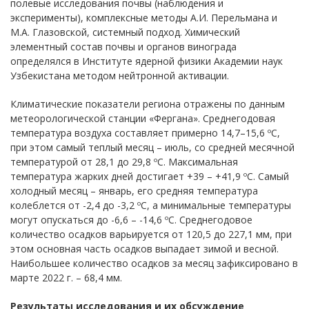
полевые исследования почвы (наблюдения и
эксперименты), комплексные методы А.И. Перельмана и
М.А. Глазовской, системный подход. Химический
элементный состав почвы и органов винограда
определялся в Институте ядерной физики Академии наук
Узбекистана методом нейтронной активации.
Климатические показатели региона отражены по данным
метеорологической станции «Фергана». Среднегодовая
температура воздуха составляет примерно 14,7–15,6 ºC,
при этом самый теплый месяц – июль, со средней месячной
температурой от 28,1 до 29,8 ºC. Максимальная
температура жарких дней достигает +39 – +41,9 ºC. Самый
холодный месяц – январь, его средняя температура
колеблется от -2,4 до -3,2 ºC, а минимальные температуры
могут опускаться до -6,6 – -14,6 ºC. Среднегодовое
количество осадков варьируется от 120,5 до 227,1 мм, при
этом основная часть осадков выпадает зимой и весной.
Наибольшее количество осадков за месяц зафиксировано в
марте 2022 г. – 68,4 мм.
Результаты исследования и их обсуждение