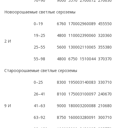
70–90
9000
5570
27000
72
270
630
Новоорошаемые светлые сероземы
0–19
6760
17000
29600
89
455
550
19–25
4800
11000
23900
60
320
360
2 И
25–55
5600
13000
21100
65
355
380
55–98
4800
6750
15100
44
370
370
Староорошаемые светлые сероземы
0–25
8300
19500
31400
83
330
710
26–41
8100
17500
31000
97
240
670
9 И
41–63
9000
18000
32000
88
210
680
63–92
8750
16000
32800
91
300
710