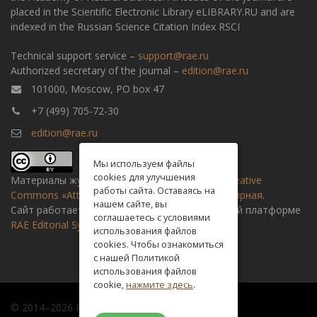
placed in the Scientific Electronic Library eLIBRARY.RU and are
indexed in the Russian Science Citation Index RSCI
Technical support service –
support@rae.ru
Authorized secretary of the journal –
edition@rae.ru
101000, Moscow, PO box 47
+7 (499) 705-72-30
edition@rae.ru
Мы используем файлы
cookies для улучшения
Материалы журнала доступны по
лицензии Creative
работы сайта. Оставаясь на
Commons «Attribution» («Атрибуция») 4.0 Всемирная
.
нашем сайте, вы
Сайт работает на универсальной издательской платформе
соглашаетесь с условиями
RAE Editorial System
использования файлов
cookies. Чтобы ознакомиться
с нашей Политикой
использования файлов
cookie,
нажмите здесь
.
© 2014–2026 Russian academy of natural history