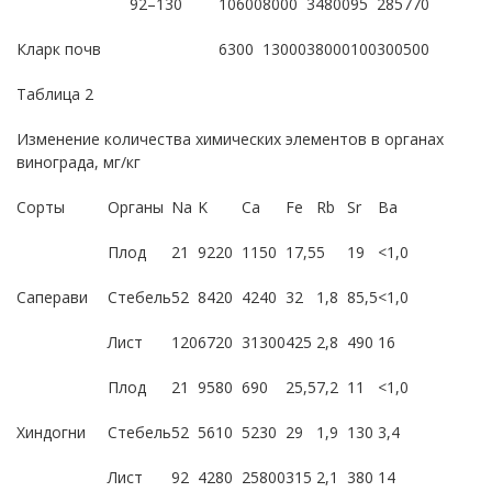
92–130
10600
8000
34800
95
285
770
Кларк почв
6300
13000
38000
100
300
500
Таблица 2
Изменение количества химических элементов в органах
винограда, мг/кг
Сорты
Органы
Na
K
Ca
Fe
Rb
Sr
Ba
Плод
21
9220
1150
17,5
5
19
<1,0
Саперави
Стебель
52
8420
4240
32
1,8
85,5
<1,0
Лист
120
6720
31300
425
2,8
490
16
Плод
21
9580
690
25,5
7,2
11
<1,0
Хиндогни
Стебель
52
5610
5230
29
1,9
130
3,4
Лист
92
4280
25800
315
2,1
380
14