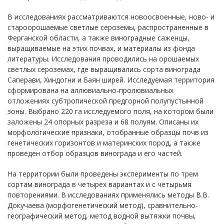
В исследованиях рассматриваются новоосвоенные, ново- и
староорошаемые светлые сероземы, распространенные в
Ферганской области, а также виноградные саженцы,
выращиваемые на этих почвах, и материалы из фонда
литературы. Исследования проводились на орошаемых
светлых сероземах, где выращивались сорта винограда
Саперави, Хиндогни и Баян ширей. Исследуемая территория
сформирована на аллювиально-пролювиальных
отложениях субтропической предгорной полупустынной
зоны. Выбрано 220 га исследуемого поля, на котором были
заложены 24 опорных разреза и 68 полуям. Описаны их
морфологические признаки, отобранные образцы почв из
генетических горизонтов и материнских пород, а также
проведен отбор образцов винограда и его частей.
На территории были проведены эксперименты по трем
сортам винограда в четырех вариантах и с четырьмя
повторениями. В исследованиях применялись методы В.В.
Докучаева (морфогенетический метод), сравнительно-
географический метод, метод водной вытяжки почвы,