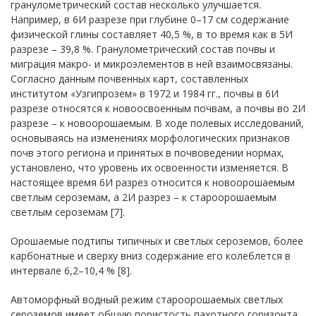
гранулометрический состав несколько улучшается.
Например, в 6И разрезе при глубине 0–17 см содержание
физической глины составляет 40,5 %, в то время как в 5И
разрезе – 39,8 %. Гранулометрический состав почвы и
миграция макро- и микроэлементов в ней взаимосвязаны.
Согласно данным почвенных карт, составленных
институтом «Узгипрозем» в 1972 и 1984 гг., почвы в 6И
разрезе относятся к новоосвоенным почвам, а почвы во 2И
разрезе – к новоорошаемым. В ходе полевых исследований,
основываясь на изменениях морфологических признаков
почв этого региона и принятых в почвоведении нормах,
установлено, что уровень их освоенности изменяется. В
настоящее время 6И разрез относится к новоорошаемым
светлым сероземам, а 2И разрез – к староорошаемым
светлым сероземам [7].
Орошаемые подтипы типичных и светлых сероземов, более
карбонатные и сверху вниз содержание его колеблется в
интервале 6,2–10,4 % [8].
Автоморфный водный режим староорошаемых светлых
сероземов имеет общую пористость пахотного горизонта