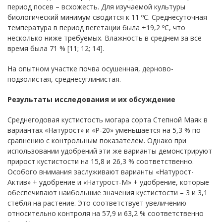
период посев – всхожесть. Для изучаемой культуры
биологический минимум сводится к 11 ºС. Среднесуточная
температура в период вегетации была +19,2 ºС, что
несколько ниже требуемых. Влажность в среднем за все
время была 71 % [11; 12; 14].
На опытном участке почва осушенная, дерново-
подзолистая, среднесуглинистая.
Результаты исследования и их обсуждение
Среднегодовая кустистость могара сорта Степной Маяк в
вариантах «Натурост» и «Р-20» уменьшается на 5,3 % по
сравнению с контрольным показателем. Однако при
использовании удобрений эти же варианты демонстрируют
прирост кустистости на 15,8 и 26,3 % соответственно.
Особого внимания заслуживают варианты «Натурост-
Актив» + удобрение и «Натурост-М» + удобрение, которые
обеспечивают наибольшие значения кустистости – 3 и 3,1
стебля на растение. Это соответствует увеличению
относительно контроля на 57,9 и 63,2 % соответственно