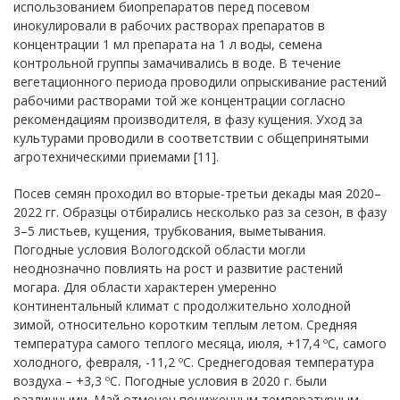
использованием биопрепаратов перед посевом
инокулировали в рабочих растворах препаратов в
концентрации 1 мл препарата на 1 л воды, семена
контрольной группы замачивались в воде. В течение
вегетационного периода проводили опрыскивание растений
рабочими растворами той же концентрации согласно
рекомендациям производителя, в фазу кущения. Уход за
культурами проводили в соответствии с общепринятыми
агротехническими приемами [11].
Посев семян проходил во вторые-третьи декады мая 2020–
2022 гг. Образцы отбирались несколько раз за сезон, в фазу
3–5 листьев, кущения, трубкования, выметывания.
Погодные условия Вологодской области могли
неоднозначно повлиять на рост и развитие растений
могара. Для области характерен умеренно
континентальный климат с продолжительно холодной
зимой, относительно коротким теплым летом. Средняя
температура самого теплого месяца, июля, +17,4 ºС, самого
холодного, февраля, -11,2 ºС. Среднегодовая температура
воздуха – +3,3 ºС. Погодные условия в 2020 г. были
различными. Май отмечен пониженным температурным