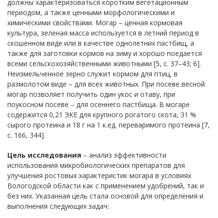
должны характеризоваться коротким вегетационным
периодом, а также ценными морфологическими и
химическими свойствами. Могар – ценная кормовая
культура, зеленая масса используется в летний период в
скошенном виде или в качестве однолетних пастбищ, а
также для заготовки кормов на зиму и хорошо поедается
всеми сельскохозяйственными животными [5, с. 37–43; 6].
Неизмельченное зерно служит кормом для птиц, в
размолотом виде – для всех животных. При посеве весной
могар позволяет получить один укос и отаву, при
поукосном посеве – для осеннего пастбища. В могаре
содержится 0,21 ЭКЕ для крупного рогатого скота, 31 %
сырого протеина и 18 г на 1 к.ед. переваримого протеина [7,
с. 166, 344].
Цель исследования
– анализ эффективности
использования микробиологических препаратов для
улучшения ростовых характеристик могара в условиях
Вологодской области как с применением удобрений, так и
без них. Указанная цель стала основой для определения и
выполнения следующих задач: