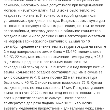
режимом, несколько ниже допустимого при возделывании
могара, и избытком влаги [12]. В июне было тепло, но
недостаточно влаги. И только со второй декады июля
установилась дождливая погода. Возделываемые культуры
относятся к засухоустойчивым растениям, но тем не менее
влаголюбивым, поэтому довольно обильное количество
осадков в мае и июле должно было благотворно сказаться
на морфометрических показателях. С 22 мая по 10
сентября среднее значение температуры воздуха на высоте
2 м над поверхностью земли было +15,4 ºС, минимальное,
3,0 ºС, 22 мая, максимальное значение температуры, +28,5
ºС, 7 июля. Средняя относительная влажность за
приведенный период 72 % на высоте 2 м над поверхностью
земли. Количество осадков составляет 326 мм в сумме за
дни с осадками (67). В день посева 22 мая температура
была около +5 ºС. Относительная влажность 75 %. Сумма
осадков в день посева составила 12 мм. Погодные условия
с мая по август 2022 г. могли неоднозначно повлиять на
рост и развитие злаковых культур. После посева
температура два раза падала ниже 10 ºС, что могло
вызвать медленное прорастание и длительный межфазный