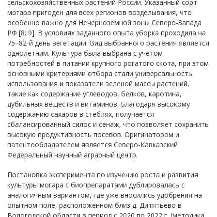
сельскохозяйственных растений России. Указанный сорт
могара пригоден для всех регионов возделывания, что
особенно важно для Нечерноземной зоны Северо-Запада
РФ [8; 9]. В условиях заданного опыта уборка проходила на
75–82-й день вегетации. Вид выбранного растения является
однолетним. Культура была выбрана с учетом
потребностей в питании крупного рогатого скота, при этом
основными критериями отбора стали универсальность
использования и показатели зеленой массы растений,
такие как содержание углеводов, белков, каротина,
дубильных веществ и витаминов. Благодаря высокому
содержанию сахаров в стеблях, получается
сбалансированный силос и сенаж, что позволяет сохранить
высокую продуктивность посевов. Оригинатором и
патентообладателем является Северо-Кавказский
Федеральный научный аграрный центр.
Постановка эксперимента по изучению роста и развития
культуры могара с биопрепаратами дублировалась с
аналогичным вариантом, где уже вносились удобрения на
опытном поле, расположенном близ д. Дитятьево в
Вологодской области в период с 2020 по 2022 г. (методика