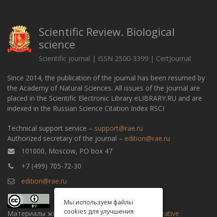
Scientific Review. Biological
science
Scientific journal | ISSN 2500-3399 | CertJournal
Since 2014, the publication of the journal has been resumed by
the Academy of Natural Sciences. All issues of the journal are
placed in the Scientific Electronic Library eLIBRARY.RU and are
indexed in the Russian Science Citation Index RSCI
Technical support service –
support@rae.ru
Authorized secretary of the journal –
edition@rae.ru
101000, Moscow, PO box 47
+7 (499) 705-72-30
edition@rae.ru
Мы используем файлы
cookies для улучшения
Материалы журнала доступны по
лицензии Creative