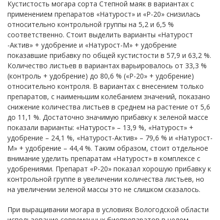
Кустистость могара сорта Степной маяк в вариантах с
применением препаратов «Натурост» и «Р-20» снизилась
относительно контрольной группы на 5,2 и 6,5 %
соответственно. Стоит выделить варианты «Натурост
-Актив» + удобрение и «Натурост-М» + удобрение
показавшие прибавку по общей кустистости в 57,9 и 63,2 %.
Количество листьев в вариантах варьировалось от 33,3 %
(контроль + удобрение) до 80,6 % («Р-20» + удобрение)
относительно контроля. В вариантах с внесением только
препаратов, с наименьшим колебанием значений, показано
снижение количества листьев в среднем на растение от 5,6
до 11,1 %. Достаточно значимую прибавку к зеленой массе
показали варианты: «Натурост» – 13,9 %, «Натурост» +
удобрение – 24,1 %, «Натурост-Актив» – 79,6 % и «Натурост-
М» + удобрение – 44,4 %. Таким образом, стоит отдельное
внимание уделить препаратам «Натурост» в комплексе с
удобрениями. Препарат «Р-20» показал хорошую прибавку к
контрольной группе в увеличении количества листьев, но
на увеличении зеленой массы это не слишком сказалось.
При выращивании могара в условиях Вологодской области
использование современных биопрепаратов в целом