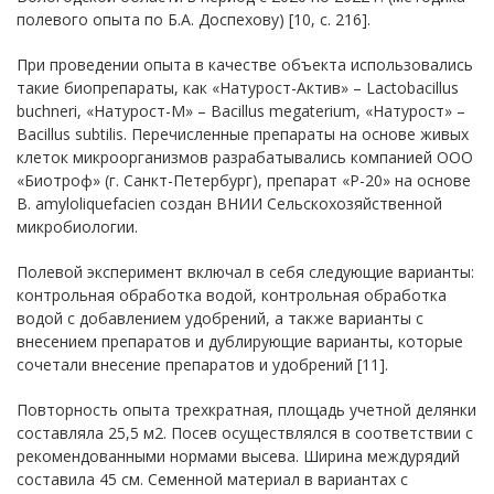
полевого опыта по Б.А. Доспехову) [10, с. 216].
При проведении опыта в качестве объекта использовались
такие биопрепараты, как «Натурост-Актив» –
Lactobacillus
buchneri,
«Натурост-М» –
Bacillus megaterium,
«Натурост» –
Bacillus subtilis
. Перечисленные препараты на основе живых
клеток микроорганизмов разрабатывались компанией ООО
«Биотроф» (г. Санкт-Петербург), препарат «Р-20» на основе
B.
amyloliquefacien
создан ВНИИ Сельскохозяйственной
микробиологии.
Полевой эксперимент включал в себя следующие варианты:
контрольная обработка водой, контрольная обработка
водой с добавлением удобрений, а также варианты с
внесением препаратов и дублирующие варианты, которые
сочетали внесение препаратов и удобрений [11].
Повторность опыта трехкратная, площадь учетной делянки
составляла 25,5 м2. Посев осуществлялся в соответствии с
рекомендованными нормами высева. Ширина междурядий
составила 45 см. Семенной материал в вариантах с