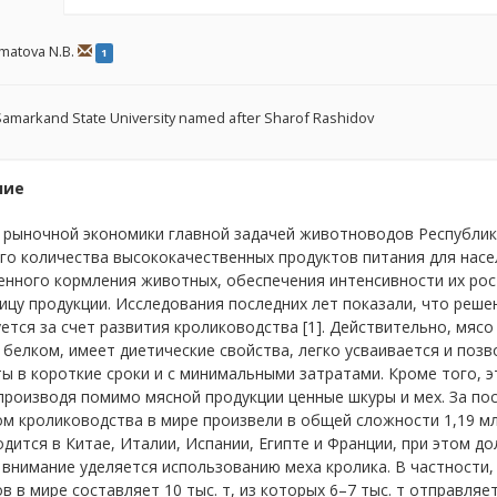
matova N.B.
1
amarkand State University named after Sharof Rashidov
ние
у рыночной экономики главной задачей животноводов Республик
о количества высококачественных продуктов питания для насе
нного кормления животных, обеспечения интенсивности их рос
ицу продукции. Исследования последних лет показали, что реш
ется за счет развития кролиководства [1]. Действительно, мяс
белком, имеет диетические свойства, легко усваивается и поз
ы в короткие сроки и с минимальными затратами. Кроме того, 
производя помимо мясной продукции ценные шкуры и мех. За по
м кролиководства в мире произвели в общей сложности 1,19 млн
дится в Китае, Италии, Испании, Египте и Франции, при этом до
внимание уделяется использованию меха кролика. В частности,
в в мире составляет 10 тыс. т, из которых 6–7 тыс. т отправляетс