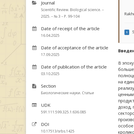
Journal
Scientific Review. Biological science. –
Rakh
2025. – № 3 – P. 99-104
Date of receipt of the article
S
1
16.04.2025
Date of acceptance of the article
Введе
17.09.2025
В эпох
Date of publication of the article
большег
03.10.2025
полноце
на един
Section
реализу
Биологические науки. Статьи
ценным 
продукт
UDK
доход, 
591.111:599.325.1:636.085
секторо
произво
DOI
особое 
10.17513/srbs.1425
кролико