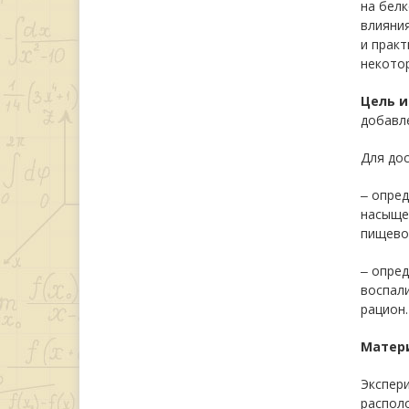
на белк
влияния
и практ
некото
Цель 
добавле
Для до
‒ опред
насыщен
пищево
‒ опред
воспали
рацион.
Матер
Экспер
распол