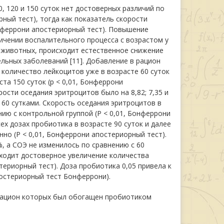
0, 120 и 150 суток нет достоверных различий по
ный тест), тогда как показатель скорости
онферрони апостериорный тест). Повышение
ичении воспалительного процесса с возрастом у
их животных, происходит естественное снижение
льных заболеваний [11]. Добавление в рацион
о количество лейкоцитов уже в возрасте 60 суток
а 150 суток (р < 0,01, Бонферрони
рости оседания эритроцитов было на 8,82; 7,35 и
с 60 сутками. Скорость оседания эритроцитов в
ию с контрольной группой (
P < 0,01, Бонферрони
сех дозах пробиотика в возрасте 90 суток и далее
нно (
P < 0,01, Бонферрони апостериорный тест).
%, а СОЭ не изменилось по сравнению с 60
сходит достоверное увеличение количества
териорный тест). Доза пробиотика 0,05 привела к
апостериорный тест Бонферрони).
рацион которых был обогащен пробиотиком