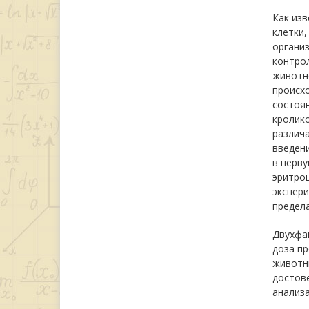
Как изв
клетки,
органи
контрол
животн
происх
состоя
кролико
различа
введени
в перву
эритроц
экспери
предел
Двухфа
доза пр
животн
достове
анализа