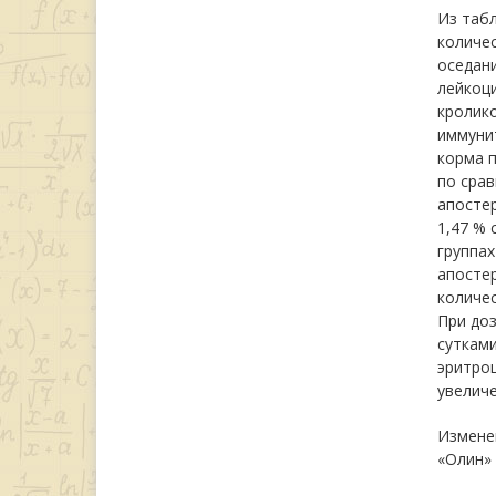
Из табл
количес
оседани
лейкоци
кролико
иммунит
корма п
по срав
апостер
1,47 % 
группах
апостер
количес
При доз
сутками
эритроц
увеличе
Измене
«Олин»