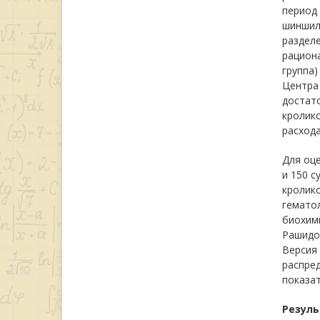
период 
шиншилл
разделе
рациона
группа)
Центра 
достато
кролико
расход
Для оце
и 150 с
кролико
гематол
биохим
Рашидов
Версия
распре
показат
Резуль