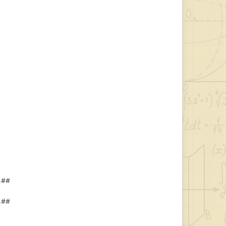
,#
#
,#
#