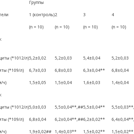
Группы
тели
1
(контроль
)
2
3
4
(n = 10)
(n = 10)
(n = 10)
(n = 10)
к
циты (
*1012/л)
5,2±
0,02
5,2±
0,03
5,4±
0,04
5,2±
0,03
ты (
*109/л)
6,7±
0,03
6,8±
0,03
6,3±
0,04*
*
6,
8±
0,04
/ч)
1,5±0,05
1,5±0,04
1,6±0,03
1,4±0,04
к
циты (
*1012/л)
5,0±
0,03
5,5±
0,04*
*,#
#
5,5±
0,04
**
5,5±
0,03
**
ты (
*109/л)
6,8±
0,04
6,2±
0,04
**,#
#
6,2±
0,02
**
6,4±
0,04
**
/ч)
1,9±0,02#
#
1,4±0,03
**
1,5±0,02
**
1,5±0,02
**