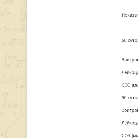
Показа
60 суто
Эритро
Лейкоци
СОЭ (мм
90 суто
Эритро
Лейкоци
СОЭ (мм