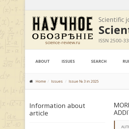
Scientific 
Scien
ISSN 2500-3
science-review.ru
ABOUT
ISSUES
SEARCH
RU
Home
Issues
Issue № 3 in 2025
MORP
Information about
ADDI
article
AUT