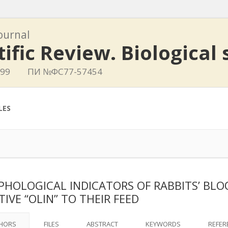
journal
tific Review. Biological
399
ПИ №ФС77-57454
LES
HOLOGICAL INDICATORS OF RABBITS’ BLO
TIVE “OLIN” TO THEIR FEED
HORS
FILES
ABSTRACT
KEYWORDS
REFER