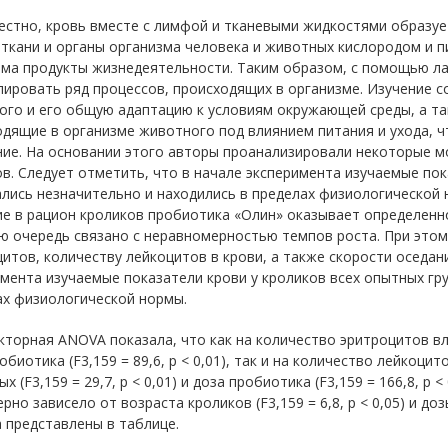
естно, кровь вместе с лимфой и тканевыми жидкостями образуе
 ткани и органы организма человека и животных кислородом и 
зма продукты жизнедеятельности. Таким образом, с помощью л
ировать ряд процессов, происходящих в организме. Изучение с
ого и его общую адаптацию к условиям окружающей среды, а т
одящие в организме животного под влиянием питания и ухода, 
ние. На основании этого авторы проанализировали некоторые 
в. Следует отметить, что в начале эксперимента изучаемые пок
лись незначительно и находились в пределах физиологической 
е в рацион кроликов пробиотика «Олин» оказывает определенно
ю очередь связано с неравномерностью темпов роста. При это
итов, количеству лейкоцитов в крови, а также скорости оседан
мента изучаемые показатели крови у кроликов всех опытных гру
ах физиологической нормы.
кторная A
NOVA показала, что как на количество эритроцитов в
обиотика (
F3,159 = 89,6,
p < 0,01), так и на количество лейкоци
ых (
F3,159 = 29,7,
p < 0,01) и доза пробиотика (
F3,159 = 166,8,
p <
рно зависело от возраста кроликов (
F3,159 = 6,8,
p < 0,05) и до
 представлены в таблице.