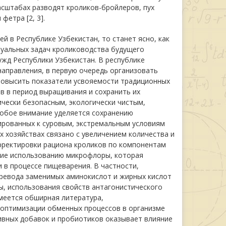
асштабах разводят кроликов-бройлеров, пух
етра [2, 3].
й в Республике Узбекистан, то станет ясно, как
туальных задач кролиководства будущего
ужд Республики Узбекистан. В республике
направления, в первую очередь организовать
повысить показатели усвояемости традиционных
в в период выращивания и сохранить их
ически безопасным, экологически чистым,
обое внимание уделяется сохранению
ированных к суровым, экстремальным условиям
 хозяйствах связано с увеличением количества и
рректировки рациона кроликов по компонентам
ание использованию микрофлоры, которая
 в процессе пищеварения. В частности,
еревода заменимых аминокислот и жирных кислот
ы, использования свойств антагонистического
меется обширная литература,
 оптимизации обменных процессов в организме
ивных добавок и пробиотиков оказывает влияние