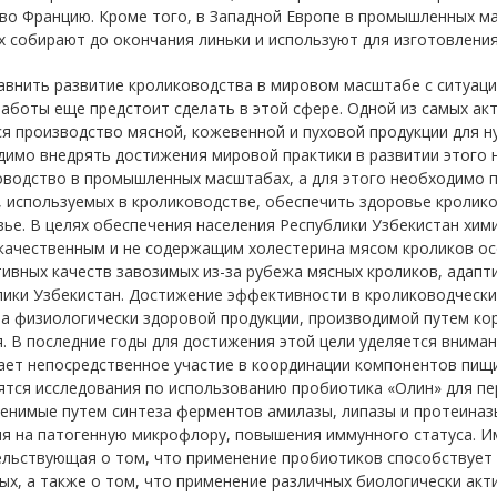
 во Францию. Кроме того, в Западной Европе в промышленных м
 собирают до окончания линьки и используют для изготовления ф
авнить развитие кролиководства в мировом масштабе с ситуацие
аботы еще предстоит сделать в этой сфере. Одной из самых ак
я производство мясной, кожевенной и пуховой продукции для н
имо внедрять достижения мировой практики в развитии этого 
оводство в промышленных масштабах, а для этого необходимо 
 используемых в кролиководстве, обеспечить здоровье кролико
ье. В целях обеспечения населения Республики Узбекистан хим
качественным и не содержащим холестерина мясом кроликов ос
ивных качеств завозимых из-за рубежа мясных кроликов, адапт
ики Узбекистан. Достижение эффективности в кролиководческих
ва физиологически здоровой продукции, производимой путем ко
. В последние годы для достижения этой цели уделяется вним
ет непосредственное участие в координации компонентов пищи
ятся исследования по использованию пробиотика «Олин» для п
енимые путем синтеза ферментов амилазы, липазы и протеиназ
ия на патогенную микрофлору, повышения иммунного статуса. И
ельствующая о том, что применение пробиотиков способствует
х, а также о том, что применение различных биологически акт