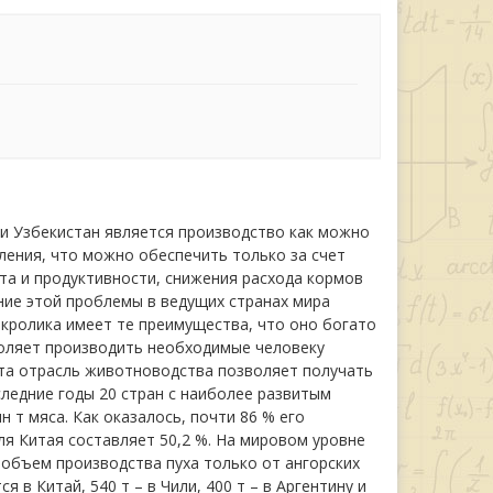
и Узбекистан является производство как можно
ления, что можно обеспечить только за счет
та и продуктивности, снижения расхода кормов
ение этой проблемы в ведущих странах мира
о кролика имеет те преимущества, что оно богато
воляет производить необходимые человеку
эта отрасль животноводства позволяет получать
следние годы 20 стран с наиболее развитым
 т мяса. Как оказалось, почти 86 % его
ля Китая составляет 50,2 %. На мировом уровне
 объем производства пуха только от ангорских
я в Китай, 540 т – в Чили, 400 т – в Аргентину и