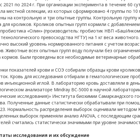
с 2021 по 2024 г. При организации эксперимента в течение 60 
а местной селекции, из которых сформировано 4 группы по 10 
ны на контрольную и три опытные группы. Контрольную группу 
 для кроликов. Кроликов опытных групп кормили с добавлением 0,01 
 пробиотика «Олин» (производитель: пробиотик НВП «БашИнком»
технологического превосходства НГТУ) на 1 кг веса животного
чно высокий уровень нормированного питания с учетом возрас
в. Животные всех опытных групп воду получали без ограничени
а кормов. Были проведены все необходимые ветеринарные обраб
нки показателей крови и СОЭ собирали образцы крови кроликов.
уток. Кровь для исследования отбирали в гематологические пр
в инъекционной иглой. В лабораторию кровь доставляли в день е
огическом анализаторе Mindray BC-5000 в научной лаборатори
ические исследования)» Института биохимии Самаркандского г
а. Полученные данные статистически обрабатывали при помощи
 23. Нормальность распределения выборок оценивали методом 
деленных выборок применяли анализ ANOVA, с последующим сра
елей считались статистически значимыми при уровне значимости
таты исследования и их обсуждение