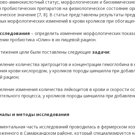
ово-аминокислотный статус, морфологические и биохимические п
 пробиотических препаратов на физиологическое состояние ор
ическое значение [7, 8]. В статье представлены результаты пр
рых морфологических изменений в крови кроликов при обогащен
исследования
– определить изменение морфологических показ
нии пробиотика «Олин» в их пищевой рацион.
стижения цели были поставлены следующие
задачи:
еление количества эритроцитов и концентрации гемоглобина в 
ия крови кислородом, у кроликов породы шиншилла при добавл
й рацион;
еление изменения количества лейкоцитов в крови и скорости ос
тельного процесса, у кроликов породы шиншилла при добавлен
иалы и методы исследования
иментальная часть исследований проводилась в фермерском хо
оженного в Самаркандском районе, который специализируется н