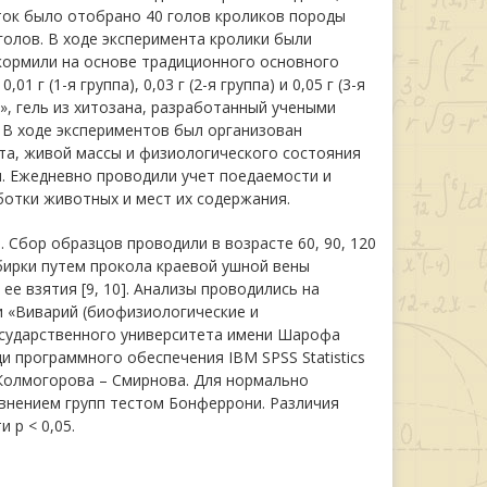
суток было отобрано 40 голов кроликов породы
голов. В ходе эксперимента кролики были
кормили на основе традиционного основного
г (1-я группа), 0,03 г (2-я группа) и 0,05 г (3-я
, гель из хитозана, разработанный учеными
. В ходе экспериментов был организован
та, живой массы и физиологического состояния
я. Ежедневно проводили учет поедаемости и
отки животных и мест их содержания.
 Сбор образцов проводили в возрасте 60, 90, 120
обирки путем прокола краевой ушной вены
е взятия [9, 10]. Анализы проводились на
и «Виварий (биофизиологические и
осударственного университета имени Шарофа
 программного обеспечения IBM SPSS Statistics
Колмогорова – Смирнова. Для нормально
внением групп тестом Бонферрони. Различия
 p < 0,05.