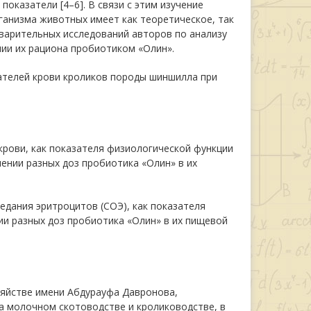
оказатели [4–6]. В связи с этим изучение
ганизма животных имеет как теоретическое, так
едварительных исследований авторов по анализу
ии их рациона пробиотиком «Олин».
ателей крови кроликов породы шиншилла при
крови, как показателя физиологической функции
ении разных доз пробиотика «Олин» в их
едания эритроцитов (СОЭ), как показателя
ии разных доз пробиотика «Олин» в их пищевой
зяйстве имени Абдурауфа Давронова,
а молочном скотоводстве и кролиководстве, в