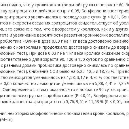
ицы видно, что у кроликов контрольной группы в возрасте 60, 9
тву эритроцитов и лейкоцитов (р > 0,05, Бонферрони апостериор
я эритроцитов увеличивался в последующие сутки (р < 0,01, Б
тов и скорости оседания эритроцитов свидетельствует об увел
в, это связано с тем, что с возрастом у кроликов, как и у друг
ета и увеличение вероятности развития хронических воспалите
робиотика «Олин» в дозе 0,03 г на 1 кг веса достоверно снизил
нению с контролем и продолжало достоверно снижать до возраст
иорный тест). При дозе 0,03 г на 1 кг веса кролика снижение ско
соответственно для возраста 90, 120 и 150 суток по сравнению 
 с разными дозами пробиотика достоверно снизилась по сравнен
иорный тест). Снижение СОЭ было на 6,25; 12,5 и 18,75 %. При в
тво лейкоцитов уменьшилось на 1,58; 3,17 и 4,76 % соответстве
е 0,05 количество лейкоцитов уменьшилось на 5,88; 4,41 и 7,35 
. Одновременно с этим показано, что в возрасте 90 суток прои
итов во всех группах с пробиотиком (
P < 0,01, Бонферрони апос
нию количества эритроцитов на 5,76; 9,61 и 11,53 % (
P < 0,01, 
ния некоторых морфологических показателей крови кроликов, 
 (М±m)