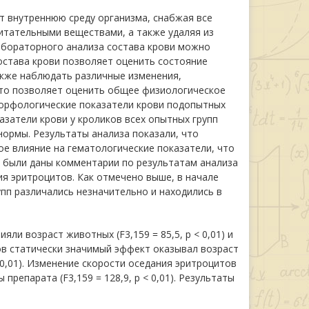
т внутреннюю среду организма, снабжая все
питательными веществами, а также удаляя из
абораторного анализа состава крови можно
остава крови позволяет оценить состояние
акже наблюдать различные изменения,
что позволяет оценить общее физиологическое
морфологические показатели крови подопытных
азатели крови у кроликов всех опытных групп
нормы. Результаты анализа показали, что
е влияние на гематологические показатели, что
м были даны комментарии по результатам анализа
ия эритроцитов. Как отмечено выше, в начале
пп различались незначительно и находились в
лияли возраст животных (
F3,159 = 85,5,
p < 0,01) и
тов статически значимый эффект оказывал возраст
 0,01). Изменение скорости оседания эритроцитов
зы препарата (
F3,159 = 128,9,
p < 0,01). Результаты