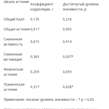
Шкала астении
Коэффициент
Достигнутый уровень
корреляции,
r
значимости, р
Общий балл
0,170
0,218
Общая астения
0,017
0,903
Сниженная
0,015
0,914
активность
Сниженная
0,363
0,007*
мотивация
Физическая
0,259
0,059
астения
Психическая
0,317
0,028*
астения
Примечание: показан уровень значимости – * р < 0,05.