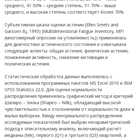
среднего, 41-50% – средняя степень, 51-70% – выше
среднего, и высокая степень соответствует более 70%.
Субъективная шкала оценки астении (Ellen Smets and
Garssen Bj, 1995) (
Multidimensional Fatigue Inventory, MFI
(многомерный опросник на утомляемость)) применялась
для диагностики астенического состояния и охватывала
следующие аспекты: общая астения, физическая астения,
пониженная активность, снижение мотивации и
психическая астения.
Статистическая обработка данных выполнялась с
использованием программных пакетов MS Excel 2010 и IBM
SPSS Statistics 22.0. Для оценки нормальности
распределения применялись графический метод и критерий
Шапиро – Уилка (Shapiro – Wilk), обладающий высокой
чувствительностью к отклонениям от нормальности даже в
малых выборках. Ввиду ненормального распределения
исследуемых показателей был выбран непараметрический
подход к описательному анализу, включающий расчёт
медианы (Me), первого (Q1) и третьего (Q3) квартилей, а