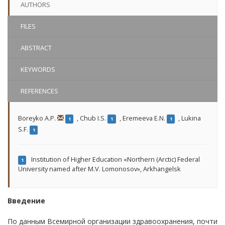
AUTHORS
FILES
ABSTRACT
KEYWORDS
REFERENCES
Boreyko A.P.
,
Chub I.S.
,
Eremeeva E.N.
,
Lukina
1
1
1
S.F.
1
Institution of Higher Education «Northern (Arctic) Federal
1
University named after M.V. Lomonosov», Arkhangelsk
Введение
По данным Всемирной организации здравоохранения, почти