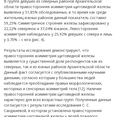
В группе девушек из северных районов Архангельской
области правосторонняя асимметрия щитовидной железы
выявлена у 51,85% обследованных, в то время как среди
жительниц южных районов данный показатель составил
59,25%. Симметричное строение железы зафиксировано у
22,22% северянок и 37,04% южанок. Левосторонняя
асимметрия наблюдалась у 25,92% девушек с севера и лишь
у 3,70% – с юга (рис. 4).
Результаты исследования демонстрируют, что
правосторонняя асимметрия щитовидной железы
выявляется у существенной доли респондентов как из
северных, так и из южных районов Архангельской области.
Данный факт согласуется с опубликованными научными
данными, согласно которым у большинства людей
наблюдается преобладание правых морфологических,
моторных и сенсорных асимметрий тела [12]. Наличие
правосторонней асимметрии щитовидной железы
характерно для всех возрастных групп. Полученные данные
согласуются с результатами исследования С. С.
Санджиевой, в котором установлена правосторонняя
асимметрия щитовидной железы у людей пожилого