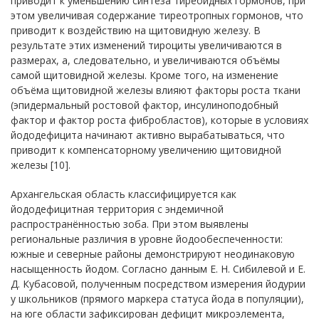
приводит к уменьшению синтеза тиреоидных гормонов, при
этом увеличивая содержание тиреотропных гормонов, что
приводит к воздействию на щитовидную железу. В
результате этих изменений тироциты увеличиваются в
размерах, а, следовательно, и увеличиваются объёмы
самой щитовидной железы. Кроме того, на изменение
объёма щитовидной железы влияют факторы роста ткани
(эпидермальный ростовой фактор, инсулиноподобный
фактор и фактор роста фибробластов), которые в условиях
йододефицита начинают активно вырабатываться, что
приводит к компенсаторному увеличению щитовидной
железы [10].
Архангельская область классифицируется как
йододефицитная территория с эндемичной
распространённостью зоба. При этом выявлены
региональные различия в уровне йодообеспеченности:
южные и северные районы демонстрируют неодинаковую
насыщенность йодом. Согласно данным Е. Н. Сибилевой и Е.
Д. Кубасовой, полученным посредством измерения йодурии
у школьников (прямого маркера статуса йода в популяции),
на юге области зафиксирован дефицит микроэлемента,