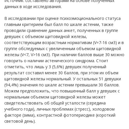
Источник: составлено авторами на основе полученных
данных в ходе исследования.
В исследовании при оценке психоэмоционального статуса
главным критерием был балл по шкале астении, также
проводили сравнение данных анкет, полученных в группе
девушек с объемом щитовидной железы,
соответствующим возрастным нормативам (V=7-16 см3) и в
группе обследуемых с увеличенным объемом щитовидной
железы (V<7, V>16 см3). При наличии баллов выше 30 можно
говорить о наличии астенического синдрома. Стоит
отметить, что лишь у 3 (5,6%) девушек полученный
результат составил менее 30 баллов, при этом их объем
щитовидной железы нормальный. У остальных 51 девушки
(94,4%) значения по шкале астении превышали 30 баллов.
Можем предположить, что повышенный балл у девушек с
нормальным объемом щитовидной железы может
свидетельствовать об общей усталости (середина
учебного года), личных проблемах (стресс), холодовом
факторе (зима), контрастной фотопериодике (короткий
световой день).