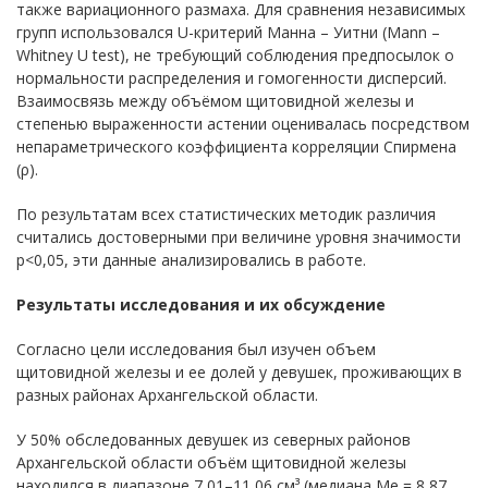
также вариационного размаха. Для сравнения независимых
групп использовался U-критерий Манна – Уитни (Mann –
Whitney U test), не требующий соблюдения предпосылок о
нормальности распределения и гомогенности дисперсий.
Взаимосвязь между объёмом щитовидной железы и
степенью выраженности астении оценивалась посредством
непараметрического коэффициента корреляции Спирмена
(ρ).
По результатам всех статистических методик различия
считались достоверными при величине уровня значимости
p<0,05, эти данные анализировались в работе.
Результаты исследования и их обсуждение
Согласно цели исследования был изучен объем
щитовидной железы и ее долей у девушек, проживающих в
разных районах Архангельской области.
У 50% обследованных девушек из северных районов
Архангельской области объём щитовидной железы
находился в диапазоне 7,01–11,06 см³ (медиана Me = 8,87