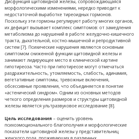
Дисфункция щитовидной железы, сопровождающаяся
морфологическими изменениями, нередко приводит к
недостаточной выработке тиреоидных гормонов.
Поскольку эти гормоны регулируют работу многих органов,
их дефицит вызывает комплекс симптомов: от замедления
метаболизма до нарушений в работе желудочно-кишечного
тракта, дыхательной, костно-мышечной и репродуктивной
систем [7]. Психические нарушения являются основным
симптомом сниженной функции щитовидной железы и
занимают лидирующее место в клинической картине
гипотиреоза. Часто при гипотиреозе могут отмечаться
раздражительность, утомляемость, слабость, адинамия,
вегетативные симптомы, тревожные включения,
обсессивные проявления, что объединяется в понятие
«астенический синдром». Одним из основных методов
четкого определения размеров и структуры щитовидной
железы является ультразвуковое исследование [8].
Цель исследования
– оценить уровень
психоэмоционального благополучия и морфологические
показатели щитовидной железы у представительниц
женского пола, проживающих в различных