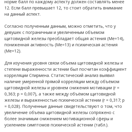
норме балл по каждому аспекту должен составлять менее
12. Если балл превышает 12, то стоит обратить внимание
на данный аспект.
Согласно полученным данным, можно отметить, что у
девушек с пограничным и увеличенным объемом
щитовидной железы преобладает общая астения (Me=14),
пониженная активность (Me=13) и психическая астения
(Me=12).
Для изучения уровня связи объема щитовидной железы и
степени выраженности астении был посчитан коэффициент
корреляции Спирмена. Статистический анализ выявил
наличие умеренной прямой корреляции между объёмом
щитовидной железы и уровнем снижения мотивации (r =
0,363; p = 0,007), а также между объёмом щитовидной
железы и выраженностью психической астении (r = 0,317; p
= 0,028). Полученные данные свидетельствуют о том, что
увеличение объёма щитовидной железы сопряжено с
более значимым снижением мотивационной сферы и
усилением симптомов психической астении (табл.).