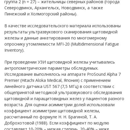
группа 2 (n = 27) – жительницы северных районов (города
Северодвинск, Архангельск, Новодвинск, а также
Пинежский и Холмогорский районы).
В качестве исследовательского материала использованы
результаты ультразвукового сканирования щитовидной
железы и данные анкетирования по многомерному
опроснику утомляемости MFI-20 (Multidimensional Fatigue
Inventory).
При проведении УЗИ щитовидной железы учитывались
антропометрические параметры обследуемых.
Исследование выполнялось на аппарате ProSound Alpha 7
Premier (Hitachi Aloka Medical, Япония) с применением
линейного датчика UST 567 (7,5 МГц) в соответствии с
общепринятой методикой ультразвукового обследования
щитовидной и паращитовидных желез у пациентов разного
возраста. Для оценки асимметрии долей использовали
коэффициент асимметрии щитовидной железы,
рассчитанный по формуле Н. Н. Брагиной, Т. А.
Доброхотовой (1988). Если коэффициент по модулю
составляет 10-20% – низкая степень, 20-40% – ниже