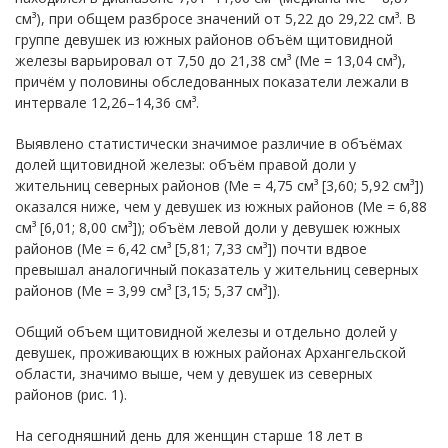
см³), при общем разбросе значений от 5,22 до 29,22 см³. В
группе девушек из южных районов объём щитовидной
железы варьировал от 7,50 до 21,38 см³ (Me = 13,04 см³),
причём у половины обследованных показатели лежали в
интервале 12,26–14,36 см³.
Выявлено статистически значимое различие в объёмах
долей щитовидной железы: объём правой доли у
жительниц северных районов (Me = 4,75 см³ [3,60; 5,92 см³])
оказался ниже, чем у девушек из южных районов (Me = 6,88
см³ [6,01; 8,00 см³]); объём левой доли у девушек южных
районов (Me = 6,42 см³ [5,81; 7,33 см³]) почти вдвое
превышал аналогичный показатель у жительниц северных
районов (Me = 3,99 см³ [3,15; 5,37 см³]).
Общий объем щитовидной железы и отдельно долей у
девушек, проживающих в южных районах Архангельской
области, значимо выше, чем у девушек из северных
районов (рис. 1).
На сегодняшний день для женщин старше 18 лет в