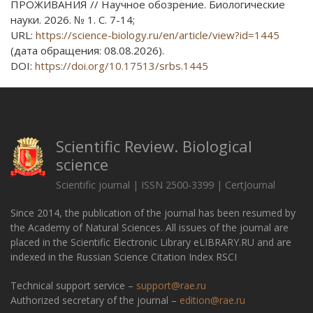
ПРОЖИВАНИЯ // Научное обозрение. Биологические
науки. 2026. № 1. С. 7-14;
URL:
https://science-biology.ru/en/article/view?id=1445
(дата обращения: 08.08.2026).
DOI:
https://doi.org/10.17513/srbs.1445
Scientific Review. Biological
science
Scientific journal | ISSN 2500-3399 | CertJournal
Since 2014, the publication of the journal has been resumed by
the Academy of Natural Sciences. All issues of the journal are
placed in the Scientific Electronic Library eLIBRARY.RU and are
indexed in the Russian Science Citation Index RSCI
Technical support service –
support@rae.ru
Authorized secretary of the journal –
edition@rae.ru