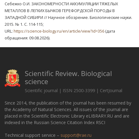
Себежко О.И. ЗАКОНОМЕРНОСТИ АККУМУЛЯЦИИ ТЯЖЕЛЫХ
МЕТАЛЛОВ В ЛЕГКИХ БЫЧКОВ ГЕРЕФОРДСКОЙ ПОРОДЫ В
ЗАПАДНОЙ СИБИРИ // Научное обозрение. Биологические науки.
2015. № 1. С. 114-115;
URL:
https://science-biology.ru/en/article/view?id=356
(дата
обращения: 09.08.2026).
Scientific Review. Biological
science
Scientific journal | ISSN 2500-3399 | CertJournal
Since 2014, the publication of the journal has been resumed by
the Academy of Natural Sciences. All issues of the journal are
placed in the Scientific Electronic Library eLIBRARY.RU and are
indexed in the Russian Science Citation Index RSCI
Technical support service –
support@rae.ru