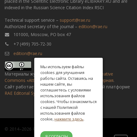
placed in the Scientific Electronic Library eLIBRARY.RU and are
indexed in the Russian Science Citation Index RSCI
Technical support service –
support@rae.ru
Authorized secretary of the journal –
edition@rae.ru
101000, Moscow, PO box 47
+7 (499) 705-72-30
edition@rae.ru
Мы используем файлы
cookies для улучшения
Материалы журнала доступны по
лицензии Creative
работы сайта. Оставаясь на
Commons «Attribution» («Атрибуция») 4.0 Всемирная
.
нашем сайте, вы
Сайт работает на универсальной издательской платформе
соглашаетесь с условиями
RAE Editorial System
использования файлов
cookies. Чтобы ознакомиться
с нашей Политикой
использования файлов
cookie,
нажмите здесь
.
© 2014–2026 Russian academy of natural history
Я СОГЛАСЕН