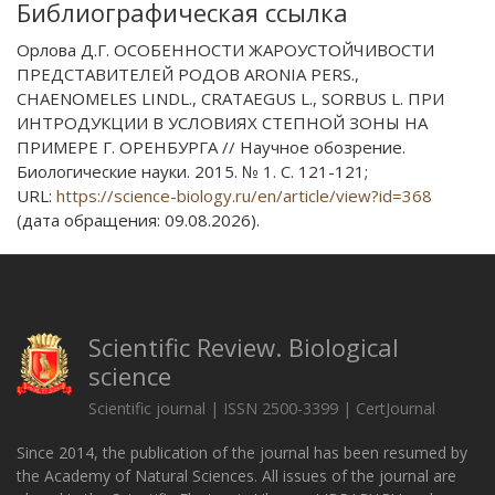
Библиографическая ссылка
Орлова Д.Г. ОСОБЕННОСТИ ЖАРОУСТОЙЧИВОСТИ
ПРЕДСТАВИТЕЛЕЙ РОДОВ ARONIA PERS.,
CHAENOMELES LINDL., CRATAEGUS L., SORBUS L. ПРИ
ИНТРОДУКЦИИ В УСЛОВИЯХ СТЕПНОЙ ЗОНЫ НА
ПРИМЕРЕ Г. ОРЕНБУРГА // Научное обозрение.
Биологические науки. 2015. № 1. С. 121-121;
URL:
https://science-biology.ru/en/article/view?id=368
(дата обращения: 09.08.2026).
Scientific Review. Biological
science
Scientific journal | ISSN 2500-3399 | CertJournal
Since 2014, the publication of the journal has been resumed by
the Academy of Natural Sciences. All issues of the journal are