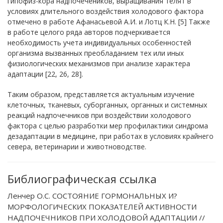
гипофиз-кора надпочечеников, выращивания телят в
условиях длительного воздействия холодового фактора
отмечено в работе Афанасьевой А.И. и Лотц К.Н. [5] Также
в работе целого ряда авторов подчеркивается
необходимость учета индивидуальных особенностей
организма вызванных преобладанием тех или иных
физиологических механизмов при анализе характера
адаптации [22, 26, 28].
Таким образом, представляется актуальным изучение
клеточных, тканевых, суборганных, органных и системных
реакций надпочечников при воздействии холодового
фактора с целью разработки мер профилактики синдрома
дезадаптации в медицине, при работах в условиях крайнего
севера, ветеринарии и животноводстве.
Библиографическая ссылка
Ленчер О.С. СОСТОЯНИЕ ГОРМОНАЛЬНЫХ И?
МОРФОЛОГИЧЕСКИХ ПОКАЗАТЕЛЕЙ АКТИВНОСТИ
НАДПОЧЕЧНИКОВ ПРИ ХОЛОДОВОЙ АДАПТАЦИИ //