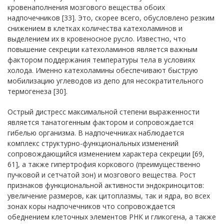
кровенаполнения мозгового вещества обоих
надпочечников [33]. Это, скорее всего, обусловлено резким
снижением в клетках количества катехоламинов и
выделением их в кровеносное русло. Известно, что
повышение секреции катехоламинов является важным
фактором поддержания температуры тела в условиях
холода. Именно катехоламины обеспечивают быструю
мобилизацию углеводов из депо для несократительного
термогенеза [30].
Острый дистресс максимальной степени выраженности
является танатогенным фактором и сопровождается
гибелью организма. В надпочечниках наблюдается
комплекс структурно-функциональных изменений
сопровождающийся изменением характера секреции [69,
61], а также гипертрофия коркового (преимущественно
пучковой и сетчатой зон) и мозгового вещества. Рост
признаков функциональной активности эндокриноцитов:
увеличение размеров, как цитоплазмы, так и ядра, во всех
зонах коры надпочечников что сопровождается
обеднением клеточных элементов РНК и гликогена, а также