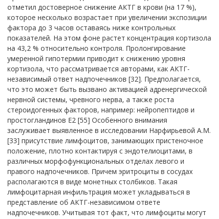
отметил достоверное снижение АКТГ в крови (на 17 %),
которое несколько возрастает при увеличении экспозиции
фактора до 3 часов оставаясь ниже контрольных
показателей. На этом фоне растет концентрация кортизола
на 43,2 % относительно контроля. Пролонгирование
умеренной гипотермии приводит к снижению уровня
кортизола, что рассматривается авторами, как АКТГ-
независимый ответ надпочечников [32]. Предполагается,
что это может быть вызвано активацией адренергической
нервной системы, чревного нерва, а также роста
стероидогенных факторов, например: нейропептидов и
простогландинов Е2 [55] Особенного внимания
заслуживает выявленное в исследовании Нарфирьевой А.М.
[33] присутствие лимфоцитов, занимающих пристеночное
положение, плотно контактируя с эндотелиоцитами, в
различных морфофункциональных отделах левого и
правого надпочечников. Причем эритроциты в сосудах
располагаются в виде монетных столбиков. Такая
лимфоцитарная инфильтрация может укладываться в
представление об АКТГ-независимом ответе
надпочечников. Учитывая тот факт, что лимфоциты могут