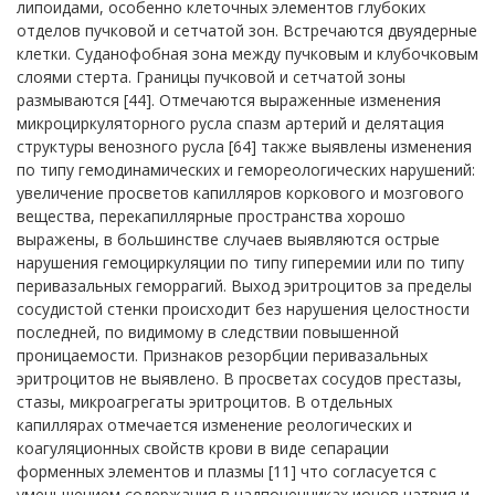
липоидами, особенно клеточных элементов глубоких
отделов пучковой и сетчатой зон. Встречаются двуядерные
клетки. Суданофобная зона между пучковым и клубочковым
слоями стерта. Границы пучковой и сетчатой зоны
размываются [44]. Отмечаются выраженные изменения
микроциркуляторного русла спазм артерий и делятация
структуры венозного русла [64] также выявлены изменения
по типу гемодинамических и гемореологических нарушений:
увеличение просветов капилляров коркового и мозгового
вещества, перекапиллярные пространства хорошо
выражены, в большинстве случаев выявляются острые
нарушения гемоциркуляции по типу гиперемии или по типу
перивазальных геморрагий. Выход эритроцитов за пределы
сосудистой стенки происходит без нарушения целостности
последней, по видимому в следствии повышенной
проницаемости. Признаков резорбции перивазальных
эритроцитов не выявлено. В просветах сосудов престазы,
стазы, микроагрегаты эритроцитов. В отдельных
капиллярах отмечается изменение реологических и
коагуляционных свойств крови в виде сепарации
форменных элементов и плазмы [11] что согласуется с
уменьшением содержания в надпочечниках ионов натрия и