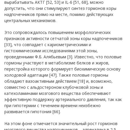
вырабатывать АКТГ [52, 53] и IL-6 [51, 68], можно
допустить, что они стимулируют синтез гормонов коры
надпочечников прямо на месте, помимо действующих
центральных механизмов.
Это сопровождалось повышением морфологических
признаков активности сетчатой зоны коры надпочечников
[33], что совпадает с кариометрическими и
гистохимическими исследованиями этой зоны,
проведенными Ф.Б. Алябьевым [3]. Известно, что половые
гормоны участвуют в метаболизме белков и жиров,
перестройка которого формирует биохимическую основу
холодовой адаптации [47]. Также половые гормоны
обладают вазоактивным действием [18] и, возможно,
совместно с альдостероном клубочковой зоны и
катехоламинами мозгового вещества обеспечивают
эффективную поддержку артериального давления, так как
при гипотермии с течением времени неизбежно
развивается гипотония [66].
На этом фоне отмечается значительный рост гормонов
мозгового вещества надпочечников – адреналина в 2,5