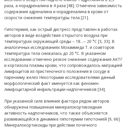
раза, а норадреналина в 4 раза [48]. Отмечена зависимость
содержания адреналина и норадреналина в крови от
скорости снижения температуры тела [21].
Гипотермия, как острый дистресс представлен в работах
авторов в виде воздействия открытого воздуха при
температурах окружающей среды – 18…– 20 °С [3, 33]. В
аналогичных исследованиях Мохаммеда Т. и соавторов
температура тела снижалась до 20 °С. В указанном
исследовании отмечено резкое снижение содержания АКТГ
и кортизола плазмы крови, что сопровождалось миграцией
лимфоцитов из пристеночного положения в сосуде в
паренхиму желез Некоторыми исследователями данный
морфологический факт именуется как феномен
лимфоцитарной инфильтрации надпочечников [34].
При указанной силе влияния фактора рядом авторов
обнаружена повышенная минералокортикоидная
активность надпочечников, что также объясняется
развивающейся в динамике гипотермии гипотонией [9, 66]
Минералокортикоиды при действии почечного