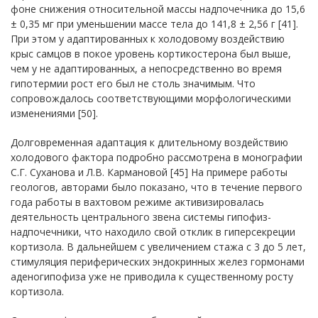
фоне снижения относительной массы надпочечника до 15,6
± 0,35 мг при уменьшении массе тела до 141,8 ± 2,56 г [41].
При этом у адаптированных к холодовому воздействию
крыс самцов в покое уровень кортикостерона был выше,
чем у не адаптированных, а непосредственно во время
гипотермии рост его был не столь значимым. Что
сопровождалось соответствующими морфологическими
изменениями [50].
Долговременная адаптация к длительному воздействию
холодового фактора подробно рассмотрена в монографии
С.Г. Суханова и Л.В. Кармановой [45] На примере работы
геологов, авторами было показано, что в течение первого
года работы в вахтовом режиме активизировалась
деятельность центрального звена системы гипофиз-
надпочечники, что находило свой отклик в гиперсекреции
кортизола. В дальнейшем с увеличением стажа с 3 до 5 лет,
стимуляция периферических эндокринных желез гормонами
аденогипофиза уже не приводила к существенному росту
кортизола.