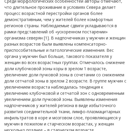
Среди морфологических особенностей авторы отмечают,
что длительное проживание в условиях Севера делает
процесс возрастной перестройки органов более
демонстративным, чем у жителей более комфортных
регионов страны. Наблюдаемые сдвиги укладываются в
рамки представлений об «ускоренном постарении»
организма северян [1]. В надпочечниках у мужчин и женщин
разных возрастов были выявлены компенсаторно-
приспособительные и патологические изменения. Вес
органа у мужчин был больше, такового показателя у
женщин во всех возрастных группах. Отмечалось снижение
доли клубочковой зоны коры в зрелом 1 возрасте,
увеличение доли пучковой зоны в сочетании со снижением
доли сетчатой зоны в зрелом 2 возрасте. В группе мужчин с
увеличением возраста наблюдалась тенденция к
увеличению клубочковой и сетчатой зон с одновременным
увеличением доли пучковой зоны. Выявлены изменения
надпочечников у жителей региона в виде избыточного
развития соединительной ткани, лимфо-плазмацитарных
инфильтратов в коре и мозговом слое, проявляющиеся у
мужчин в пожилом и старческом возрастах, у женщин
несколько позднее – в старческом возрасте.