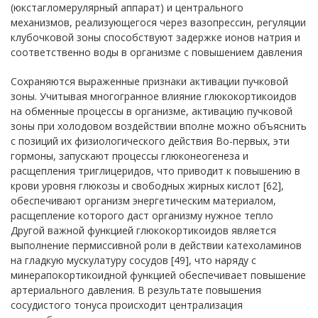
(юкстагломерулярный аппарат) и центрального
механизмов, реализующегося через вазопрессин, регуляции
клубочковой зоны способствуют задержке ионов натрия и
соответственно воды в организме с повышением давления
Сохраняются выраженные признаки активации пучковой
зоны. Учитывая многогранное влияние глюкокортикоидов
на обменные процессы в организме, активацию пучковой
зоны при холодовом воздействии вполне можно объяснить
с позиций их физиологического действия Во-первых, эти
гормоны, запускают процессы глюконеогенеза и
расщепления триглицеридов, что приводит к повышению в
крови уровня глюкозы и свободных жирных кислот [62],
обеспечивают организм энергетическим материалом,
расщепление которого даст организму нужное тепло
Другой важной функцией глюкокортикоидов является
выполнение пермиссивной роли в действии катехоламинов
на гладкую мускулатуру сосудов [49], что наряду с
минерапокортикоидной функцией обеспечивает повышение
артериального давления. В результате повышения
сосудистого тонуса происходит централизация