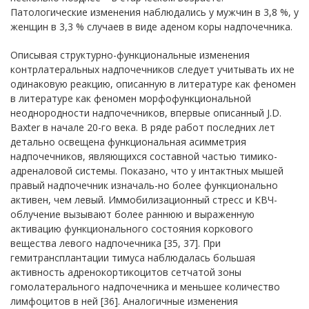
Патологические изменения наблюдались у мужчин в 3,8 %, у
женщин в 3,3 % случаев в виде аденом коры надпочечника.
Описывая структурно-функциональные изменения
контрлатеральных надпочечников следует учитывать их не
одинаковую реакцию, описанную в литературе как феномен
в литературе как феномен морфофункциональной
неоднородности надпочечников, впервые описанный J.D.
Baxter в начале 20-го века. В ряде работ последних лет
детально освещена функциональная асимметрия
надпочечников, являющихся составной частью тимико-
адреналовой системы. Показано, что у интактных мышей
правый надпочечник изначаль-но более функционально
активен, чем левый. Иммобилизационный стресс и КВЧ-
облучение вызывают более раннюю и выраженную
активацию функционального состояния коркового
вещества левого надпочечника [35, 37]. При
гемитрансплантации тимуса наблюдалась большая
активность адренокортикоцитов сетчатой зоны
гомолатерального надпочечника и меньшее количество
лимфоцитов в ней [36]. Аналогичные изменения