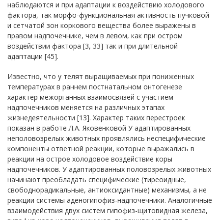
наблюдаются и при адаптации к воздействию холодового
фактора, так морфо-функциональная активность пучковой
и сетчатой зон коркового вещества более выражены в
правом надпочечнике, чем в левом, как при остром
воздействии фактора [3, 33] так и при длительной
адаптации [45].
Известно, что у телят выращиваемых при пониженных
температурах в раннем постнатальном онтогенезе
характер межорганных взаимосвязей с участием
надпочечников меняется на различных этапах
жизнедеятельности [13]. Характер таких перестроек
показан в работе Л.А. Яковенковой У адаптированных
неполовозрелых животных проявлялись неспецифические
компоненты ответной реакции, которые выражались в
реакции на острое холодовое воздействие коры
надпочечников. У адаптированных половозрелых животных
начинают преобладать специфические (тиреоидные,
свободнорадикальные, антиоксидантные) механизмы, а не
реакции системы аденогипофиз-надпочечники. Аналогичные
взаимодействия двух систем гипофиз-щитовидная железа,