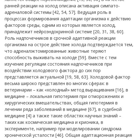
ранней реакции на холод описана активация симпато-
адреналовой системы [42, 54, 57]. Ведущая роль в
процессах формирования адаптации организма к действию
факторов среды, одним из которых является холод,
принадлежит нейроэндокринной системе [20, 31, 38, 60].
Роль надпочечников в срочной адаптивной реакции
организма на острое действие холода подтверждается тем,
что адреналэктомированные животные теряют
способность выживать на холоде [59]. Вместе с тем
изучение регуляции состояния надпочечников при
воздействии холодового фактора до сих пор
представляется актуальной [19, 58, 63]. Холодовой фактор
весьма широко представлен во многих сферах: в
ветеринарии – как «холодный» метод выращивания [16], в
медицине – локальная гипотермия при отморожениях и
хирургических вмешательствах, общая гипотермия в
лечении ряда заболеваний в медицине [67], в судебной
медицине [4] а также такие областях научных знаний –
таких как космическая медицина и крионика, в
эксперименте, например при моделировании синдрома
хронической усталости [46]. Общая адаптационная реакция