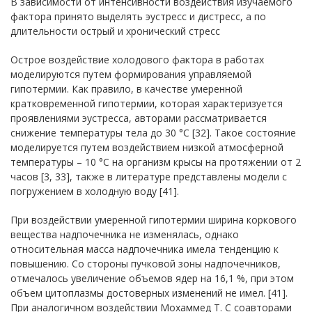
В зависимости от интенсивности воздействия изучаемого
фактора принято выделять эустресс и дистресс, а по
длительности острый и хронический стресс
Острое воздействие холодового фактора в работах
моделируются путем формирования управляемой
гипотермии. Как правило, в качестве умеренной
кратковременной гипотермии, которая характеризуется
проявлениями эустресса, авторами рассматривается
снижение температуры тела до 30 °С [32]. Такое состояние
моделируется путем воздействием низкой атмосферной
температуры – 10 °С на организм крысы на протяжении от 2
часов [3, 33], также в литературе представлены модели с
погружением в холодную воду [41].
При воздействии умеренной гипотермии ширина коркового
вещества надпочечника не изменялась, однако
относительная масса надпочечника имела тенденцию к
повышению. Со стороны пучковой зоны надпочечников,
отмечалось увеличение объемов ядер на 16,1 %, при этом
объем цитоплазмы достоверных изменений не имел. [41].
При аналогичном воздействии Мохаммед Т. С соавторами