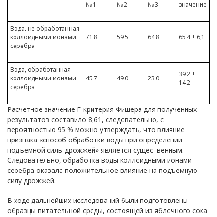
№ 1
№ 2
№ 3
значение
Вода, не обработанная
коллоидными ионами
71,8
59,5
64,8
65,4 ± 6,1
серебра
Вода, обработанная
39,2 ±
коллоидными ионами
45,7
49,0
23,0
14,2
серебра
Расчетное значение F-критерия Фишера для полученных
результатов составило 8,61, следовательно, с
вероятностью 95 % можно утверждать, что влияние
признака «способ обработки воды при определении
подъемной силы дрожжей» является существенным.
Следовательно, обработка воды коллоидными ионами
серебра оказала положительное влияние на подъемную
силу дрожжей.
В ходе дальнейших исследований были подготовлены
образцы питательной среды, состоящей из яблочного сока