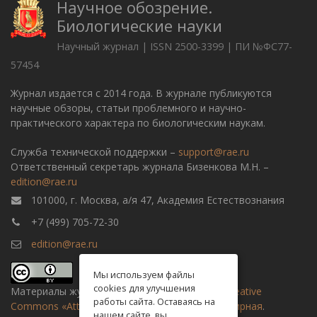
Научное обозрение.
Биологические науки
Научный журнал | ISSN 2500-3399 | ПИ №ФС77-
57454
Журнал издается с 2014 года. В журнале публикуются
научные обзоры, статьи проблемного и научно-
практического характера по биологическим наукам.
Служба технической поддержки –
support@rae.ru
Ответственный секретарь журнала Бизенкова М.Н. –
edition@rae.ru
101000, г. Москва, а/я 47, Академия Естествознания
+7 (499) 705-72-30
edition@rae.ru
Мы используем файлы
cookies для улучшения
Материалы журнала доступны по
лицензии Creative
работы сайта. Оставаясь на
Commons «Attribution» («Атрибуция») 4.0 Всемирная
.
нашем сайте, вы