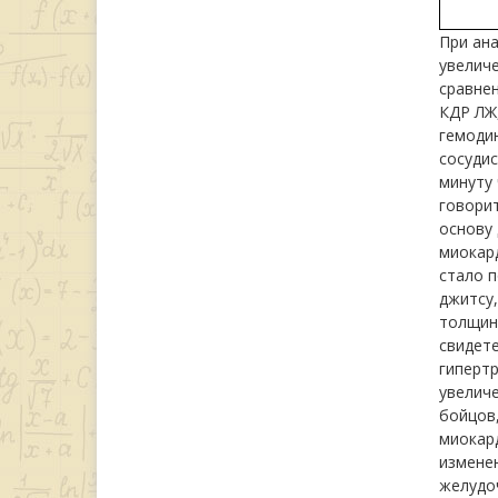
При ан
увелич
сравне
КДР ЛЖ
гемоди
сосудис
минуту 
говорит
основу 
миокард
стало п
джитсу
толщины
свидет
гипертр
увеличе
бойцов,
миокард
изменен
желудоч