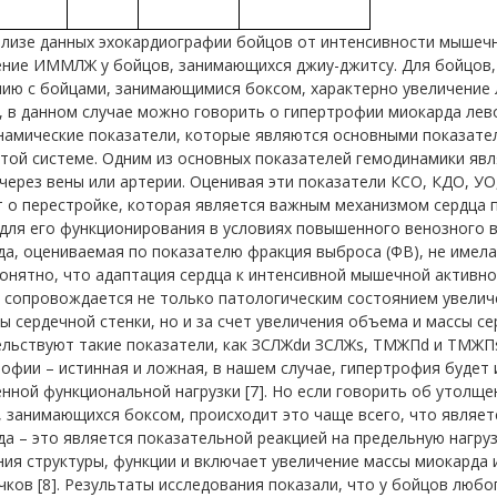
ализе данных эхокардиографии бойцов от интенсивности мышеч
ение ИММЛЖ у бойцов, занимающихся джиу-джитсу. Для бойцов,
нию с бойцами, занимающимися боксом, характерно увеличени
, в данном случае можно говорить о гипертрофии миокарда лев
намические показатели, которые являются основными показате
той системе. Одним из основных показателей гемодинамики явл
через вены или артерии. Оценивая эти показатели КСО, КДО, УО,
 о перестройке, которая является важным механизмом сердца п
для его функционирования в условиях повышенного венозного 
а, оцениваемая по показателю фракция выброса (ФВ), не имела
онятно, что адаптация сердца к интенсивной мышечной активно
, сопровождается не только патологическим состоянием увелич
 сердечной стенки, но и за счет увеличения объема и массы сер
ельствуют такие показатели, как ЗСЛЖdи ЗСЛЖs, ТМЖПd и ТМЖ
офии – истинная и ложная, в нашем случае, гипертрофия будет и
нной функциональной нагрузки [7]. Но если говорить об утолщен
 занимающихся боксом, происходит это чаще всего, что являет
а – это является показательной реакцией на предельную нагруз
ия структуры, функции и включает увеличение массы миокарда 
ков [8]. Результаты исследования показали, что у бойцов люб