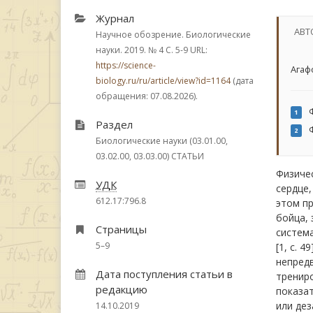
Журнал
АВТ
Научное обозрение. Биологические
науки. 2019.
№ 4
С. 5-9
URL:
https://science-
Агаф
biology.ru/ru/article/view?id=1164
(дата
обращения: 07.08.2026).
Ф
1
Раздел
Ф
2
Биологические науки (03.01.00,
03.02.00, 03.03.00) СТАТЬИ
Физичес
УДК
сердце,
612.17:796.8
этом пр
бойца,
Страницы
система
5–9
[1, с. 
непредв
Дата поступления статьи в
тренир
редакцию
показа
или дез
14.10.2019