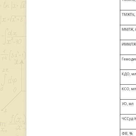
ТМЖПs,
ММЛЖ, 
ИММЛЖ 
Гемоди
КДО, м
КСО, мл
УО, мл
ЧССуд 
ФВ, %