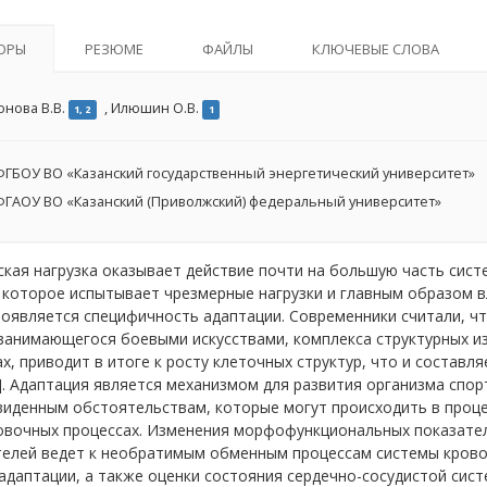
ОРЫ
РЕЗЮМЕ
ФАЙЛЫ
КЛЮЧЕВЫЕ СЛОВА
онова В.В.
,
Илюшин О.В.
1, 2
1
ГБОУ ВО «Казанский государственный энергетический университет»
ГАОУ ВО «Казанский (Приволжский) федеральный университет»
кая нагрузка оказывает действие почти на большую часть сист
 которое испытывает чрезмерные нагрузки и главным образом в
оявляется специфичность адаптации. Современники считали, чт
 занимающегося боевыми искусствами, комплекса структурных 
х, приводит в итоге к росту клеточных структур, что и состав
49]. Адаптация является механизмом для развития организма спор
иденным обстоятельствам, которые могут происходить в процес
овочных процессах. Изменения морфофункциональных показател
телей ведет к необратимым обменным процессам системы крово
адаптации, а также оценки состояния сердечно-сосудистой сис