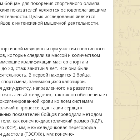
м бойцам для покорения спортивного олимпа.
ских показателей являются основополагающими
еятельности. Целью исследования является
ойцов к интенсивной мышечной деятельности.
спортивной медицины и при участии спортивного
ов, которые следили за массой и количеством
, имеющие квалификации мастер спорта и
до 20, стаж занятий 9 лет. Все они были
ятельность. В первой находится 2 бойца,
2 спортсмена, занимающихся капоэйрой,
я джиу-джитсу, направленного на развитие
взять левый желудочек, так как он обеспечивает
 оксигенированной крови ко всем системам
зличий в процессе адаптации сердца к
льных показателей бойцов проводили методом
тели, как конечно-диастоличекий размер (КДР),
ер (КСР), мм; межжелудочковая перегородка
и диастола (ТЗСЛЖd), мм; конечно-