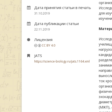
органи
Дата принятия статьи в печать
Исслед
для из
31.10.2019
изучени
Дата публикации статьи
Матер
22.11.2019
Исследо
Лицензия
училища
CC BY 4.0
нагрузо
кандида
JATS
разделе
https://science-biology.ru/jats.1164.xml
занимаю
направл
выносли
ток кро
организ
физиче
эхокард
диаметр
(МЖП), 