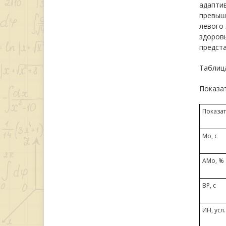
адапти
превыша
левого 
здоровь
предста
Таблиц
Показат
Показа
Мо, с
АМо, %
ВР, с
ИН, усл.