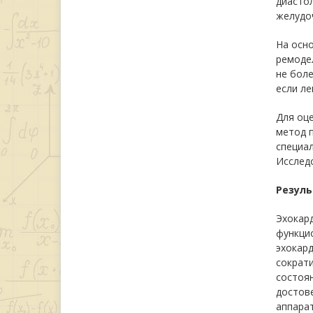
диастол
желудоч
На осн
ремоде
не боле
если ле
Для оце
метод 
специал
Исследо
Резуль
Эхокар
функци
эхокард
сократи
состоян
достове
аппарат