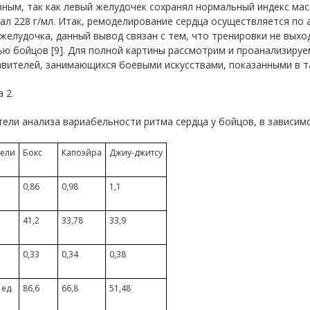
вным, так как левый желудочек сохранял нормальный индекс ма
л 228 г/мл. Итак, ремоделирование сердца осуществляется по
желудочка, данный вывод связан с тем, что тренировки не выхо
ю бойцов [9]. Для полной картины рассмотрим и проанализируе
вителей, занимающихся боевыми искусствами, показанными в та
а 2
ели анализа вариабельности ритма сердца у бойцов, в зависи
тели
Бокс
Капоэйра
Джиу-джитсу
0,86
0,98
1,1
41,2
33,78
33,9
0,33
0,34
0,38
 ед.
86,6
66,8
51,48