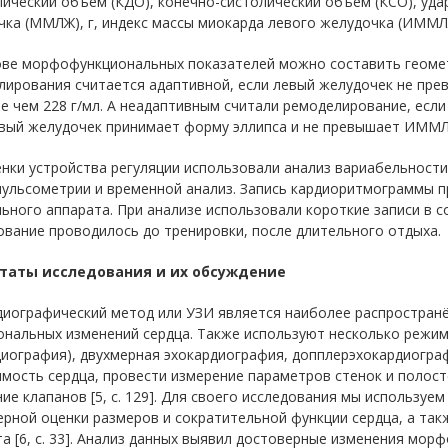
ический объем (КДО), конечно-систолический объем (КСО), уда
ка (ММЛЖ), г, индекс массы миокарда левого желудочка (ИММЛЖ)
ове морфофункциональных показателей можно составить геомет
лирования считается адаптивной, если левый желудочек не пре
е чем 228 г/мл. А неадаптивным считали ремоделирование, есл
вый желудочек принимает форму эллипса и не превышает ИММЛЖ 
нки устройства регуляции использовали анализ вариабельности 
пульсометрии и временной анализ. Запись кардиоритмограммы п
ьного аппарата. При анализе использовали короткие записи в 
вание проводилось до тренировки, после длительного отдыха.
таты исследования и их обсуждение
диографический метод или УЗИ является наиболее распростран
ональных изменений сердца. Также используют несколько режи
иография), двухмерная эхокардиография, допплерэхокардиогра
мость сердца, провести измерение параметров стенок и полост
ие клапанов [5, с. 129]. Для своего исследования мы используе
рной оценки размеров и сократительной функции сердца, а так
а [6, с. 33]. Анализ данных выявил достоверные изменения мор