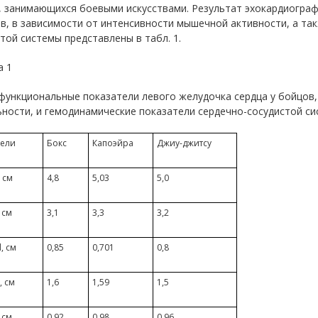
, занимающихся боевыми искусствами. Результат эхокардиограф
в, в зависимости от интенсивности мышечной активности, а та
той системы представлены в табл. 1.
а 1
ункциональные показатели левого желудочка сердца у бойцов,
ности, и гемодинамические показатели сердечно-сосудистой с
тели
Бокс
Капоэйра
Джиу-джитсу
 см
4,8
5,03
5,0
 см
3,1
3,3
3,2
, см
0,85
0,701
0,8
, см
1,6
1,59
1,5
 см
0,92
0,98
0,96