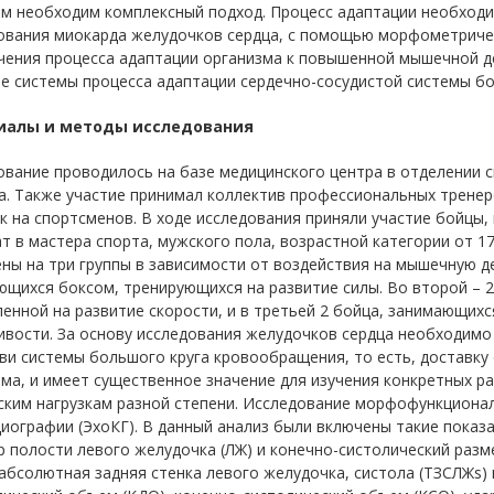
зм необходим комплексный подход. Процесс адаптации необходи
ования миокарда желудочков сердца, с помощью морфометриче
учения процесса адаптации организма к повышенной мышечной д
е системы процесса адаптации сердечно-сосудистой системы б
иалы и методы исследования
вание проводилось на базе медицинского центра в отделении 
. Также участие принимал коллектив профессиональных тренер
к на спортсменов. В ходе исследования приняли участие бойцы
т в мастера спорта, мужского пола, возрастной категории от 17 
ны на три группы в зависимости от воздействия на мышечную де
щихся боксом, тренирующихся на развитие силы. Во второй – 
енной на развитие скорости, и в третьей 2 бойца, занимающихс
вости. За основу исследования желудочков сердца необходимо 
ви системы большого круга кровообращения, то есть, доставку
ма, и имеет существенное значение для изучения конкретных ра
ским нагрузкам разной степени. Исследование морфофункциона
иографии (ЭхоКГ). В данный анализ были включены такие показа
 полости левого желудочка (ЛЖ) и конечно-систолический разм
абсолютная задняя стенка левого желудочка, систола (ТЗСЛЖs) 