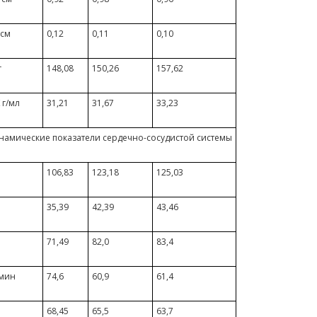
 см
0,12
0,11
0,10
г
148,08
150,26
157,62
г/мл
31,21
31,67
33,23
намические показатели сердечно-сосудистой системы
л
106,83
123,18
125,03
35,39
42,39
43,46
71,49
82,0
83,4
/мин
74,6
60,9
61,4
68,45
65,5
63,7