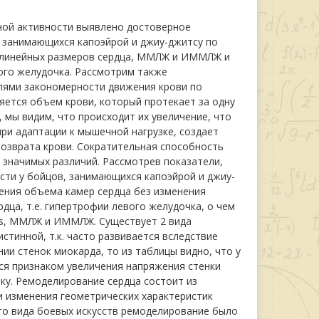
ной активности выявлено достоверное
 занимающихся капоэйрой и джиу-джитсу по
е линейных размеров сердца, ММЛЖ и ИММЛЖ и
ого желудочка. Рассмотрим также
лями закономерности движения крови по
яется объем крови, который протекает за одну
 мы видим, что происходит их увеличение, что
ри адаптации к мышечной нагрузке, создает
возврата крови. Сократительная способность
 значимых различий. Рассмотрев показатели,
сти у бойцов, занимающихся капоэйрой и джиу-
ения объема камер сердца без изменения
дца, т.е. гипертрофии левого желудочка, о чем
Пs, ММЛЖ и ИММЛЖ. Существует 2 вида
стинной, т.к. часто развивается вследствие
ии стенок миокарда, то из таблицы видно, что у
ся признаком увеличения напряжения стенки
ку. Ремоделирование сердца состоит из
и изменения геометрических характеристик
ого вида боевых искусств ремоделирование было