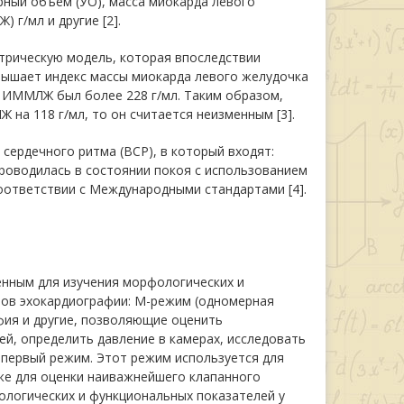
рный объем (УО), масса миокарда левого
 г/мл и другие [2].
рическую модель, которая впоследствии
вышает индекс массы миокарда левого желудочка
и ИММЛЖ был более 228 г/мл. Таким образом,
на 118 г/мл, то он считается неизменным [3].
сердечного ритма (ВСР), в который входят:
роводилась в состоянии покоя с использованием
соответствии с Международными стандартами [4].
ённым для изучения морфологических и
мов эхокардиографии: М-режим (одномерная
фия и другие, позволяющие оценить
ей, определить давление в камерах, исследовать
м первый режим. Этот режим используется для
же для оценки наиважнейшего клапанного
фологических и функциональных показателей у