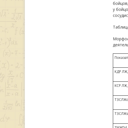
бойцов
у бойцо
сосудис
Таблиц
Морфоф
деятель
Показа
КДР ЛЖ,
КСР ЛЖ,
ТЗСЛЖd
ТЗСЛЖs
ТМЖПd,