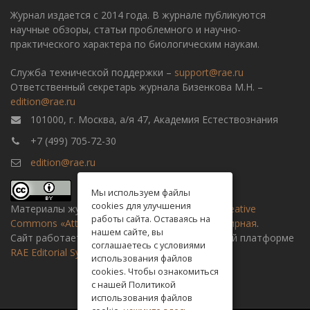
Журнал издается с 2014 года. В журнале публикуются
научные обзоры, статьи проблемного и научно-
практического характера по биологическим наукам.
Служба технической поддержки –
support@rae.ru
Ответственный секретарь журнала Бизенкова М.Н. –
edition@rae.ru
101000, г. Москва, а/я 47, Академия Естествознания
+7 (499) 705-72-30
edition@rae.ru
Мы используем файлы
cookies для улучшения
Материалы журнала доступны по
лицензии Creative
работы сайта. Оставаясь на
Commons «Attribution» («Атрибуция») 4.0 Всемирная
.
нашем сайте, вы
Сайт работает на универсальной издательской платформе
соглашаетесь с условиями
RAE Editorial System
использования файлов
cookies. Чтобы ознакомиться
с нашей Политикой
использования файлов