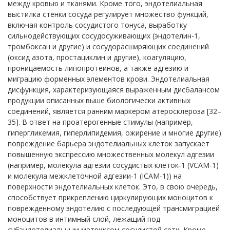
между кровью и тканями. Кроме того, эндотелиальная
выстилка стенки сосуда регулирует множество функций,
включая контроль сосудистого тонуса, выработку
сильнодействующих сосудосуживающих (эндотелин-1,
тромбоксан и другие) и сосудорасширяющих соединений
(оксид азота, простациклин и другие), коагуляцию,
проницаемость липопротеинов, а также адгезию и
миграцию форменных элементов крови. Эндотелиальная
дисфункция, характеризующаяся выраженным дисбалансом
продукции описанных выше биологически активных
соединений, является ранним маркером атеросклероза [32–
35]. В ответ на проатерогенные стимулы (например,
гипергликемия, гиперлипидемия, ожирение и многие другие)
повреждение барьера эндотелиальных клеток запускает
повышенную экспрессию множественных молекул адгезии
(например, молекула адгезии сосудистых клеток-1 (VCAM-1)
и молекула межклеточной адгезии-1 (ICAM-1)) на
поверхности эндотелиальных клеток. Это, в свою очередь,
способствует прикреплению циркулирующих моноцитов к
поврежденному эндотелию с последующей трансмиграцией
моноцитов в интимный слой, лежащий под
субэндотелиальным матриксом сосудистой сети. Кроме