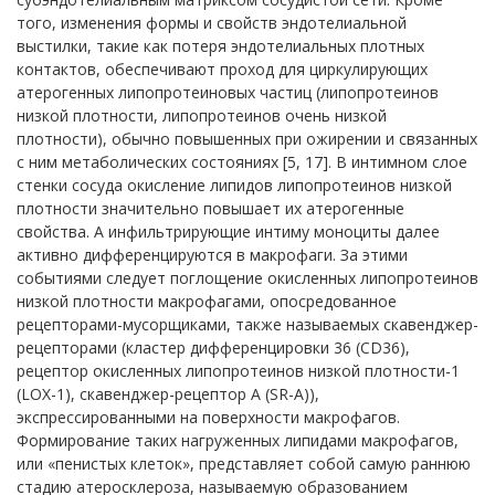
того, изменения формы и свойств эндотелиальной
выстилки, такие как потеря эндотелиальных плотных
контактов, обеспечивают проход для циркулирующих
атерогенных липопротеиновых частиц (липопротеинов
низкой плотности, липопротеинов очень низкой
плотности), обычно повышенных при ожирении и связанных
с ним метаболических состояниях [5, 17]. В интимном слое
стенки сосуда окисление липидов липопротеинов низкой
плотности значительно повышает их атерогенные
свойства. А инфильтрирующие интиму моноциты далее
активно дифференцируются в макрофаги. За этими
событиями следует поглощение окисленных липопротеинов
низкой плотности макрофагами, опосредованное
рецепторами-мусорщиками, также называемых скавенджер-
рецепторами (кластер дифференцировки 36 (CD36),
рецептор окисленных липопротеинов низкой плотности-1
(LOX-1), скавенджер-рецептор А (SR-A)),
экспрессированными на поверхности макрофагов.
Формирование таких нагруженных липидами макрофагов,
или «пенистых клеток», представляет собой самую раннюю
стадию атеросклероза, называемую образованием