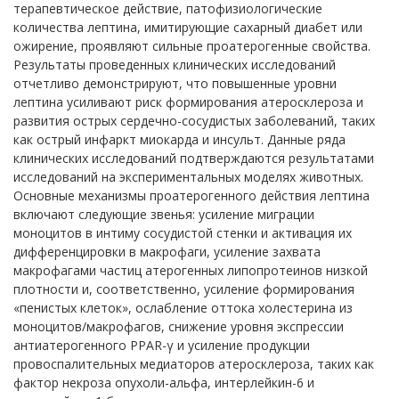
терапевтическое действие, патофизиологические
количества лептина, имитирующие сахарный диабет или
ожирение, проявляют сильные проатерогенные свойства.
Результаты проведенных клинических исследований
отчетливо демонстрируют, что повышенные уровни
лептина усиливают риск формирования атеросклероза и
развития острых сердечно-сосудистых заболеваний, таких
как острый инфаркт миокарда и инсульт. Данные ряда
клинических исследований подтверждаются результатами
исследований на экспериментальных моделях животных.
Основные механизмы проатерогенного действия лептина
включают следующие звенья: усиление миграции
моноцитов в интиму сосудистой стенки и активация их
дифференцировки в макрофаги, усиление захвата
макрофагами частиц атерогенных липопротеинов низкой
плотности и, соответственно, усиление формирования
«пенистых клеток», ослабление оттока холестерина из
моноцитов/макрофагов, снижение уровня экспрессии
антиатерогенного PPAR-γ и усиление продукции
провоспалительных медиаторов атеросклероза, таких как
фактор некроза опухоли-альфа, интерлейкин-6 и