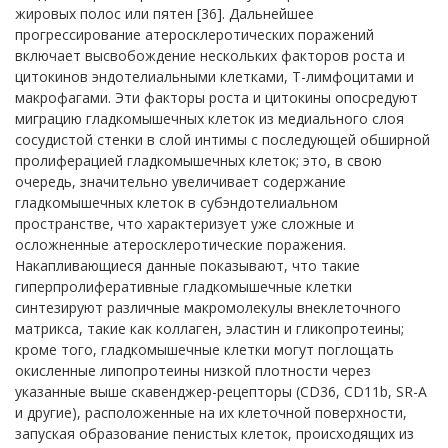
жировых полос или пятен [36]. Дальнейшее
прогрессирование атеросклеротических поражений
включает высвобождение нескольких факторов роста и
цитокинов эндотелиальными клетками, Т-лимфоцитами и
макрофагами. Эти факторы роста и цитокины опосредуют
миграцию гладкомышечных клеток из медиального слоя
сосудистой стенки в слой интимы с последующей обширной
пролиферацией гладкомышечных клеток; это, в свою
очередь, значительно увеличивает содержание
гладкомышечных клеток в субэндотелиальном
пространстве, что характеризует уже сложные и
осложненные атеросклеротические поражения.
Накапливающиеся данные показывают, что такие
гиперпролиферативные гладкомышечные клетки
синтезируют различные макромолекулы внеклеточного
матрикса, такие как коллаген, эластин и гликопротеины;
кроме того, гладкомышечные клетки могут поглощать
окисленные липопротеины низкой плотности через
указанные выше скавенджер-рецепторы (CD36, CD11b, SR-A
и другие), расположенные на их клеточной поверхности,
запуская образование пенистых клеток, происходящих из