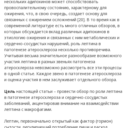
нескольких адипокинов может способствовать
провоспалительному состоянию, характерному для
ожирения, что, в свою очередь, создает основу для
связанных с ожирением осложнений [20]. В то время как в
современной литературе есть много отличных обзоров, в
которых обсуждается вклад различных адипокинов в
этиологию ожирения и связанных с ним метаболических и
сердечно-сосудистых нарушений, роль лептина в
патогенезе атеросклероза несколько противоречива.
Учитывая весьма значительное разнообразие возможного
участия лептина в разных звеньях патогенеза
атеросклероза невозможно рассмотреть все эти процессы
в одной статье. Каждое звено в патогенезе атеросклероза
и оценка участия в нем заслуживает отдельного обзора.
Цель
настоящей статьи – провести обзор по роли лептина
в патогенезе атеросклероза и сердечно-сосудистых
заболеваний, акцентировав внимание на взаимодействии
лептина с макрофагами.
Лептин, первоначально открытый как фактор (гормон)
сытости, регулирующий потребление пищи и расход