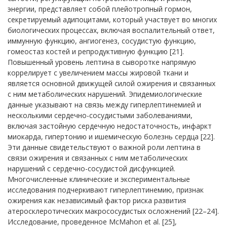
энергии, представляет собой плейотропный гормон,
секретируемый адипоцитами, который участвует во многих
биологических процессах, включая воспалительный ответ,
иммунную функцию, ангиогенез, сосудистую функцию,
гомеостаз костей и репродуктивную функцию [21].
Повышенный уровень лептина в сыворотке напрямую
коррелирует с увеличением массы жировой ткани и
является основной движущей силой ожирения и связанных
с ним метаболических нарушений. Эпидемиологические
данные указывают на связь между гиперлептинемией и
несколькими сердечно-сосудистыми заболеваниями,
включая застойную сердечную недостаточность, инфаркт
миокарда, гипертонию и ишемическую болезнь сердца [22].
Эти данные свидетельствуют о важной роли лептина в
связи ожирения и связанных с ним метаболических
нарушений с сердечно-сосудистой дисфункцией.
Многочисленные клинические и экспериментальные
исследования подчеркивают гиперлептинемию, признак
ожирения как независимый фактор риска развития
атеросклеротических макрососудистых осложнений [22–24].
Исследование, проведенное McMahon et al. [25],