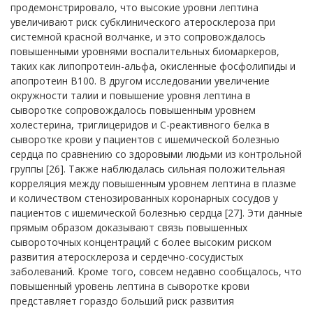
продемонстрировало, что высокие уровни лептина
увеличивают риск субклинического атеросклероза при
системной красной волчанке, и это сопровождалось
повышенными уровнями воспалительных биомаркеров,
таких как липопротеин-альфа, окисленные фосфолипиды и
апопротеин В100. В другом исследовании увеличение
окружности талии и повышение уровня лептина в
сыворотке сопровождалось повышенным уровнем
холестерина, триглицеридов и С-реактивного белка в
сыворотке крови у пациентов с ишемической болезнью
сердца по сравнению со здоровыми людьми из контрольной
группы [26]. Также наблюдалась сильная положительная
корреляция между повышенным уровнем лептина в плазме
и количеством стенозированных коронарных сосудов у
пациентов с ишемической болезнью сердца [27]. Эти данные
прямым образом доказывают связь повышенных
сывороточных концентраций с более высоким риском
развития атеросклероза и сердечно-сосудистых
заболеваний. Кроме того, совсем недавно сообщалось, что
повышенный уровень лептина в сыворотке крови
представляет гораздо больший риск развития