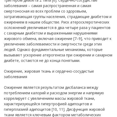
триггером диабета 2 типа [6]. Сердечно-сосудистые
заболевания – самая распространенная и самая
смертоносная из всех проблем со здоровьем,
затрагивающая группы населения, страдающие диабетом и
ожирением в нашем обществе. Риск атеросклеротических
осложнений увеличивается в два-четыре раза у пациентов
с сахарным диабетом и выраженными нарушениями
жирового обмена, включая ожирение [7–9], что приводит к
увеличению заболеваемости и смертности среди этих
людей. Однако фундаментальные механизмы, которые
вызывают ускорение атерогенеза при ожирении и сахарном
диабете, остаются не до конца понятыми.
Ожирение, жировая ткань и сердечно-сосудистые
заболевания
Ожирение является результатом дисбаланса между
потреблением калорий и расходом энергии и напрямую
коррелирует с увеличением массы жировой ткани,
характеризующейся гипертрофией адипоцитов и
гиперплазией адипоцитов [10, 11]. Дисфункция жировой
ткани является ключевым фактором метаболических