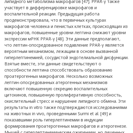
липидного метаболизма макрофагов [47]. PPAR-γ также
участвует в дифференцировке макрофагов и
воспалительной реакции. Предыдущая работа
продемонстрировала, что в первичных культурах
макрофагов человека и пенистых клетках, происходящих из
макрофагов, повышенные уровни лептина снижают уровни
экспрессии мРНК PPAR-γ [48]. Эти данные предполагают,
что лептин-опосредованное подавление PPAR-γ является
вероятным механизмом, лежащим в основе вызванной
гиперлептинемией, сосудистой эндотелиальной дисфункции.
Взятые вместе, эти данные свидетельствуют о
способности лептина способствовать образованию
проатерогенных макрофагов. Несколько возможных
лептин-опосредованных атерогенных механизмов
включают повышенную секрецию воспалительных
цитокинов, повышенную пролиферативную способность,
окислительный стресс и нарушение липидного обмена. Эти
результаты in vitro также подтверждаются исследованиями
на животных in vivo, проведенными Surmi et al. [49] и
показавшими роль гиперлептинемии в индукции
формирования проатерогенных макрофагов и атерогенезе.
Мышей с гиперлептинемическим ожирением, но лишенных