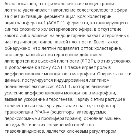
было показано, что физиологические концентрации
лептина увеличивают накопление холестерилового эфира
за счет активации фермента ацил-КоА: холестерин-
ацилтрансферазы-1 (ACAT-1), фермента, катализирующего
синтез сложного холестерилового эфира, в отсутствие
какого-либо влияния на эндоцитарный захват атерогенных
частиц липопротеинов низкой плотности. Было также
обнаружено, что лептин подавляет отток холестерина,
опосредованный антиатерогенным действием
липопротеинов высокой плотности (ЛПВП), в этих условиях.
В дополнение к этому ACAT-1 также играет роль в
дифференцировке моноцитов в макрофаги. Опираясь на эти
данные, постулируется индуцированная лептином
повышенная экспрессия ACAT-1, которая вызывает
усиление дифференцировки моноцитов в макрофаги,
вызывая ускорение атерогенеза. Наряду с этим растущее
количество литературы указывает на то, что фактор
транскрипции PPAR-γ (рецепторы, активируемые
пероксисомными пролифераторами), основная мишень
антидиабетических соединений семейства
тиазолидиндионов, является ключевым регулятором