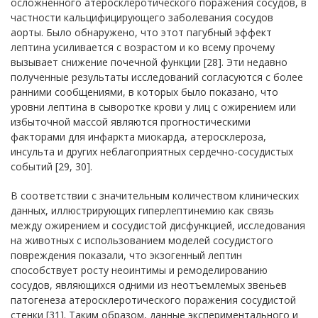
осложненного атеросклеротического поражения сосудов, в
частности кальцифицирующего заболевания сосудов
аорты. Было обнаружено, что этот пагубный эффект
лептина усиливается с возрастом и ко всему прочему
вызывает снижение почечной функции [28]. Эти недавно
полученные результаты исследований согласуются с более
ранними сообщениями, в которых было показано, что
уровни лептина в сыворотке крови у лиц с ожирением или
избыточной массой являются прогностическими
факторами для инфаркта миокарда, атеросклероза,
инсульта и других неблагоприятных сердечно-сосудистых
событий [29, 30].
В соответствии с значительным количеством клинических
данных, иллюстрирующих гиперлептинемию как связь
между ожирением и сосудистой дисфункцией, исследования
на животных с использованием моделей сосудистого
повреждения показали, что экзогенный лептин
способствует росту неоинтимы и ремоделированию
сосудов, являющихся одними из неотъемлемых звеньев
патогенеза атеросклеротического поражения сосудистой
стенки [31]. Таким образом, данные экспериментального и