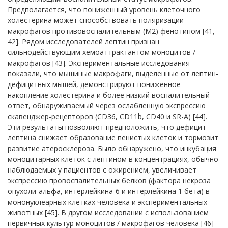
Предполагается, что пониженный уровень клеточного
холестерина может способствовать поляризации
макрофагов противовоспалительным (M2) фенотипом [41,
42]. Рядом исследователей лептин признан
сильнодействующим хемоаттрактантом моноцитов /
макрофагов [43]. Экспериментальные исследования
показали, что мышиные макрофаги, выделенные от лептин-
дефицитных мышей, демонстрируют пониженное
накопление холестерина и более низкий воспалительный
ответ, обнаруживаемый через ослабленную экспрессию
скавенджер-рецепторов (CD36, CD11b, CD40 и SR-A) [44].
Эти результаты позволяют предположить, что дефицит
лептина снижает образование пенистых клеток и тормозит
развитие атеросклероза. Было обнаружено, что инкубация
моноцитарных клеток с лептином в концентрациях, обычно
наблюдаемых у пациентов с ожирением, увеличивает
экспрессию провоспалительных белков (фактора некроза
опухоли-альфа, интерлейкина-6 и интерлейкина 1 бета) в
мононуклеарных клетках человека и экспериментальных
животных [45]. В другом исследовании с использованием
первичных культур моноцитов / макрофагов человека [46]