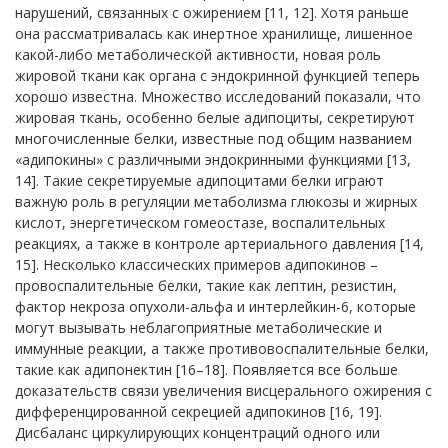
нарушений, связанных с ожирением [11, 12]. Хотя раньше
она рассматривалась как инертное хранилище, лишенное
какой-либо метаболической активности, новая роль
жировой ткани как органа с эндокринной функцией теперь
хорошо известна. Множество исследований показали, что
жировая ткань, особенно белые адипоциты, секретируют
многочисленные белки, известные под общим названием
«адипокины» с различными эндокринными функциями [13,
14]. Такие секретируемые адипоцитами белки играют
важную роль в регуляции метаболизма глюкозы и жирных
кислот, энергетическом гомеостазе, воспалительных
реакциях, а также в контроле артериального давления [14,
15]. Несколько классических примеров адипокинов –
провоспалительные белки, такие как лептин, резистин,
фактор некроза опухоли-альфа и интерлейкин-6, которые
могут вызывать неблагоприятные метаболические и
иммунные реакции, а также противовоспалительные белки,
такие как адипонектин [16–18]. Появляется все больше
доказательств связи увеличения висцерального ожирения с
дифференцированной секрецией адипокинов [16, 19].
Дисбаланс циркулирующих концентраций одного или