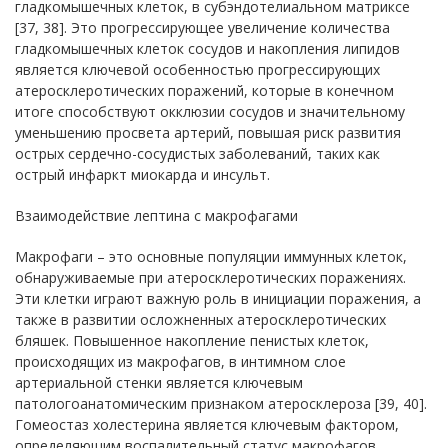
гладкомышечных клеток, в субэндотелиальном матриксе
[37, 38]. Это прогрессирующее увеличение количества
гладкомышечных клеток сосудов и накопления липидов
является ключевой особенностью прогрессирующих
атеросклеротических поражений, которые в конечном
итоге способствуют окклюзии сосудов и значительному
уменьшению просвета артерий, повышая риск развития
острых сердечно-сосудистых заболеваний, таких как
острый инфаркт миокарда и инсульт.
Взаимодействие лептина с макрофагами
Макрофаги – это основные популяции иммунных клеток,
обнаруживаемые при атеросклеротических поражениях.
Эти клетки играют важную роль в инициации поражения, а
также в развитии осложненных атеросклеротических
бляшек. Повышенное накопление пенистых клеток,
происходящих из макрофагов, в интимном слое
артериальной стенки является ключевым
патологоанатомическим признаком атеросклероза [39, 40].
Гомеостаз холестерина является ключевым фактором,
определяющим воспалительный статус макрофагов.