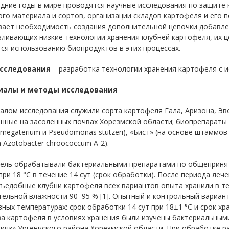
едние годы в мире проводятся научные исследования по защите
го материала и сортов, организации складов картофеля и его 
вает необходимость создания дополнительной цепочки добавле
ливающих низкие технологии хранения клубней картофеля, их ц
ся использованию биопродуктов в этих процессах.
исследования
– разработка технологии хранения картофеля с 
иалы и методы исследования
лом исследования служили сорта картофеля Гала, Аризона, Эво
ные на засоленных почвах Хорезмской области; биопрепараты «За
s megaterium и Pseudomonas stutzeri), «Бист» (на основе штаммов
Azotobacter chroococcum А-2).
ель обрабатывали бактериальными препаратами по общепринят
при 18 °С в течение 14 сут (срок обработки). После периода лече
ъедобные клубни картофеля всех вариантов опыта хранили в те
ельной влажности 90–95 % [1]. Опытный и контрольный вариан
зных температурах: срок обработки 14 сут при 18±1 °С и срок хра
ва картофеля в условиях хранения были изучены бактериальным
яз» Ургенчского района Хорезмской области. При обработке р