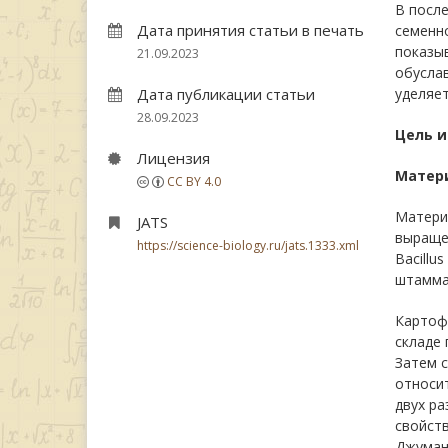
В посл
Дата принятия статьи в печать
семенно
показы
21.09.2023
обуслав
Дата публикации статьи
уделяет
28.09.2023
Цель 
Лицензия
Матер
CC BY 4.0
Материа
JATS
выращен
https://science-biology.ru/jats.1333.xml
Bacillu
штамма 
Картоф
складе 
Затем с
относит
двух ра
свойст
Джумани