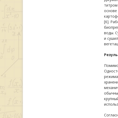
титром 
основе 
картофе
[6]. Ра
биопреп
воды. С
и сушил
вегета
Резуль
Помимо 
Одност
режима 
хранени
механич
обычных
крупный
использ
Согласн