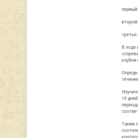
первый:
второй:
третье:
В ходе 
созрева
клубня 
Опреде
течение
Изучено
19 дней
периода
соответ
Таким 
соотно
контрол