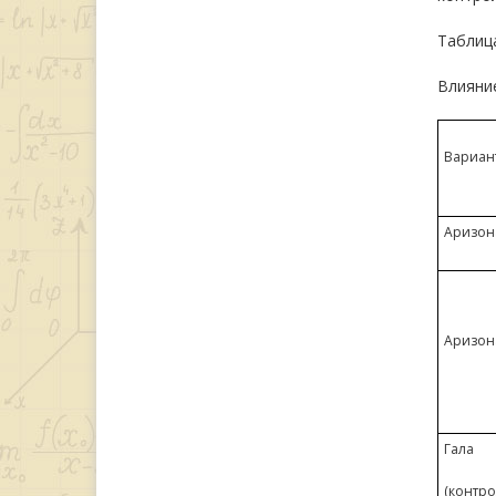
Таблиц
Влияни
Вариан
Аризона
Аризон
Гала
(контро