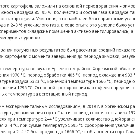
того картофель заложили на основной период хранения – зимов
ажность воздуха 85–95 %. Количество и состав газа в воздухе 
ность картофеля. Учитывая, что наиболее благоприятными усло
да и 2–3 % углекислого газа, в ходе опыта это условие было ус
кспериментов складские помещения активно вентилировались, а
мендуемых уровнях.
овании полученных результатов был рассчитан средний показат
и картофеля с момента завершения до периода зимовки, резуль
 температура воздуха в Ургенчском районе Хорезмской области 
ния 1970 °С, период обработки 405 °С, период охлаждения 933 °С
туре воздуха 5323 °С, конечной температуре 1666 °С, периоде о
ранения 1795 °С. Основной срок хранения картофеля определяю
ных температур за вегетационный период.
м экспериментальным исследованиям, в 2019 г. в Ургенчском р
тура для выведения сорта Гала из периода покоя составила 197
ля при температуре 2–4 °С увеличивает количество дней хранен
я 2–4 °С, при сумме температур 5695 °С срок хранения увеличива
ля при 2–4 °С был продлен до 1666 °С, чтобы вывести сорт Гала