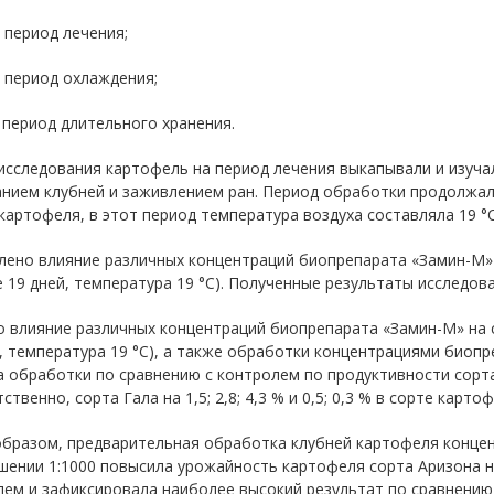
 период лечения;
 период охлаждения;
 период длительного хранения.
исследования картофель на период лечения выкапывали и изуча
нием клубней и заживлением ран. Период обработки продолжал
картофеля, в этот период температура воздуха составляла 19 °
лено влияние различных концентраций биопрепарата «Замин-М» 
 19 дней, температура 19 °С). Полученные результаты исследова
 влияние различных концентраций биопрепарата «Замин-М» на 
, температура 19 °С), а также обработки концентрациями биопре
 обработки по сравнению с контролем по продуктивности сорта 
ственно, сорта Гала на 1,5; 2,8; 4,3 % и 0,5; 0,3 % в сорте карт
образом, предварительная обработка клубней картофеля конце
шении 1:1000 повысила урожайность картофеля сорта Аризона 
ем и зафиксировала наиболее высокий результат по сравнению 