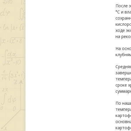
После э
°С и вл
сохран
кислоро
ходе э
на реко
На осн
клубням
Средняя
заверше
темпера
сроке х
суммар
По наши
темпера
картофе
основна
картофе