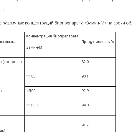
а 1
е различных концентраций биопрепарата «Замин-М» на сроки об
Концентрация биопрепарата
ты опыта
Продуктивность %
Замин-М
 (контроль)
82,0
1:100
90,1
а
1:500
92,9
1:1000
94,0
91,2
ль)