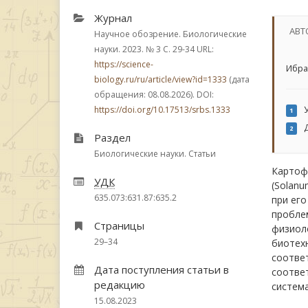
Журнал
АВТ
Научное обозрение. Биологические
науки. 2023.
№ 3
С. 29-34
URL:
https://science-
Ибра
biology.ru/ru/article/view?id=1333
(дата
обращения: 08.08.2026). DOI:
У
https://doi.org/10.17513/srbs.1333
1
Д
2
Раздел
Биологические науки. Статьи
Картофе
УДК
(Solanu
635.073:631.87:635.2
при его
проблем
Страницы
физиоло
29–34
биотехн
соотве
Дата поступления статьи в
соотве
редакцию
систем
15.08.2023