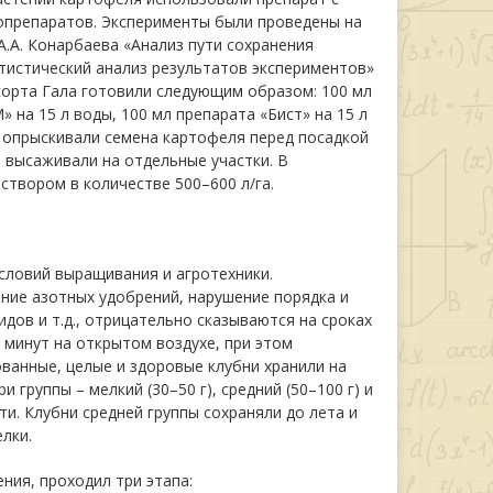
иопрепаратов. Эксперименты были проведены на
А.А. Конарбаева «Анализ пути сохранения
татистический анализ результатов экспериментов»
сорта Гала готовили следующим образом: 100 мл
 на 15 л воды, 100 мл препарата «Бист» на 15 л
ми опрыскивали семена картофеля перед посадкой
 высаживали на отдельные участки. В
твором в количестве 500–600 л/га.
словий выращивания и агротехники.
ние азотных удобрений, нарушение порядка и
дов и т.д., отрицательно сказываются на сроках
 минут на открытом воздухе, при этом
ванные, целые и здоровые клубни хранили на
группы – мелкий (30–50 г), средний (50–100 г) и
сти. Клубни средней группы сохраняли до лета и
лки.
ния, проходил три этапа: