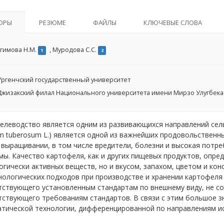
ОРЫ
РЕЗЮМЕ
ФАЙЛЫ
КЛЮЧЕВЫЕ СЛОВА
гимова Н.М.
,
Муродова С.С.
1
2
ргенчский государственный университет
жизакский филал Национального университета имени Мирзо Улугбека
леводство является одним из развивающихся направлений сель
m tuberosum L.) является одной из важнейших продовольственн
 выращивании, в том числе вредители, болезни и высокая потр
ы. Качество картофеля, как и других пищевых продуктов, опре
гически активных веществ, но и вкусом, запахом, цветом и кон
ологических подходов при производстве и хранении картофеля 
тствующего установленным стандартам по внешнему виду, не со
тствующего требованиям стандартов. В связи с этим большое з
атической технологии, дифференцированной по направлениям и