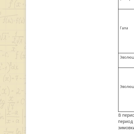
Гала
Эволюш
Эволю
В перио
период 
зимовки