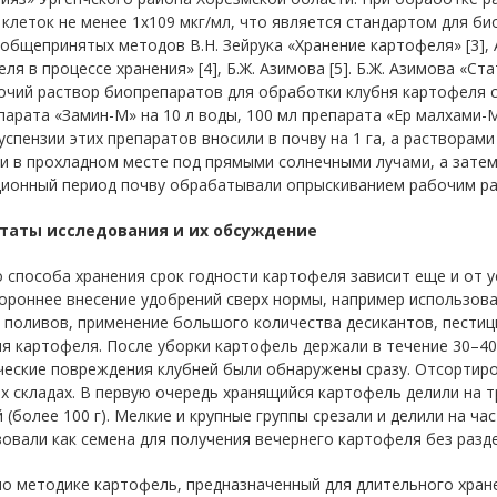
клеток не менее 1х109 мкг/мл, что является стандартом для б
общепринятых методов В.Н. Зейрука «Хранение картофеля» [3], 
ля в процессе хранения» [4], Б.Ж. Азимова [5]. Б.Ж. Азимова «С
бочий раствор биопрепаратов для обработки клубня картофеля 
арата «Замин-М» на 10 л воды, 100 мл препарата «Ер малхами-М»
успензии этих препаратов вносили в почву на 1 га, а раствора
и в прохладном месте под прямыми солнечными лучами, а затем
ционный период почву обрабатывали опрыскиванием рабочим рас
таты исследования и их обсуждение
способа хранения срок годности картофеля зависит еще и от у
ороннее внесение удобрений сверх нормы, например использова
поливов, применение большого количества десикантов, пестици
я картофеля. После уборки картофель держали в течение 30–40
еские повреждения клубней были обнаружены сразу. Отсортиро
 складах. В первую очередь хранящийся картофель делили на три 
 (более 100 г). Мелкие и крупные группы срезали и делили на ча
овали как семена для получения вечернего картофеля без разде
о методике картофель, предназначенный для длительного хране