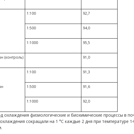
1:100
92,7
1:500
94,0
1:1000
95,5
н (контроль)
91,0
1:100
91,3
шн
1:500
91,6
1:1000
92,0
д охлаждения физиологические и биохимические процессы в поч
охлаждения сокращали на 1 °С каждые 2 дня при температуре 14–
.