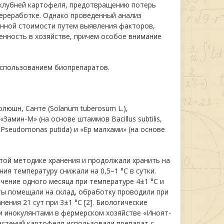
 клубней картофеля, предотвращению потерь
переработке. Однако проведенный анализ
нной стоимости путем выявления факторов,
енность в хозяйстве, причем особое внимание
использованием биопрепаратов.
люшн, Санте (Solanum tuberosum L.),
мин-М» (на основе штаммов Bacillus subtilis,
 Pseudomonas putida) и «Ер малхами» (на основе
ой методике хранения и продолжали хранить на
ния температуру снижали на 0,5–1 °C в сутки.
чение одного месяца при температуре 4±1 °С и
ты помещали на склад, обработку проводили при
нения 21 сут при 3±1 °С [2]. Биологические
и инокулянтами в фермерском хозяйстве «Иноят-
астений картофеля использовали препарат с