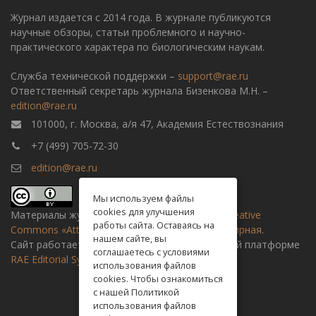
Журнал издается с 2014 года. В журнале публикуются
научные обзоры, статьи проблемного и научно-
практического характера по биологическим наукам.
Служба технической поддержки –
support@rae.ru
Ответственный секретарь журнала Бизенкова М.Н. –
edition@rae.ru
101000, г. Москва, а/я 47, Академия Естествознания
+7 (499) 705-72-30
edition@rae.ru
Мы используем файлы
cookies для улучшения
Материалы журнала доступны по
лицензии Creative
работы сайта. Оставаясь на
Commons «Attribution» («Атрибуция») 4.0 Всемирная
.
нашем сайте, вы
Сайт работает на универсальной издательской платформе
соглашаетесь с условиями
RAE Editorial System
использования файлов
cookies. Чтобы ознакомиться
с нашей Политикой
использования файлов