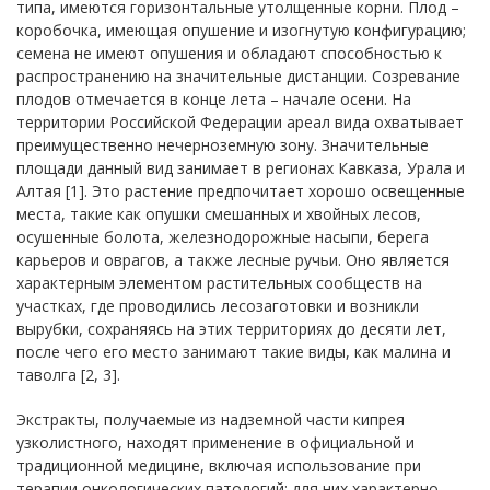
типа, имеются г
oризонтальные утолщенные корни. Плод –
коробочка, имеющая опушение и изогнутую конфигурацию;
семена не имеют опушения и обладают способностью к
распространению на значительные дистанции.
Coзревание
плодов отмечается в конце лета – начале осени. На
территории Российской Федерации ареал вида охватывает
преимущественн
o нечерноземную зону. Значительные
площади данный вид занимает в регионах Кавказа, Урала и
Алтая [1]. Это растение предпочитает хорошо освещенные
места, такие как опушки смешанных и хвойных лесов,
осушенные болота, железнодорожные насыпи, берега
карьеров и оврагов, а также лесные ручьи. Оно является
характерным элементом растительных сообществ на
участках, где проводились лесозаготовки и возникли
вырубки, сохраняясь на этих территориях до десяти лет,
после чего его место занимают такие виды, как малина и
таволга [2, 3].
Экстракты, получаемые из надземной части кипрея
узколистного, находят применение в официальной и
традиционной медицине, включая использование при
терапии онкологических патологий; для них характерно