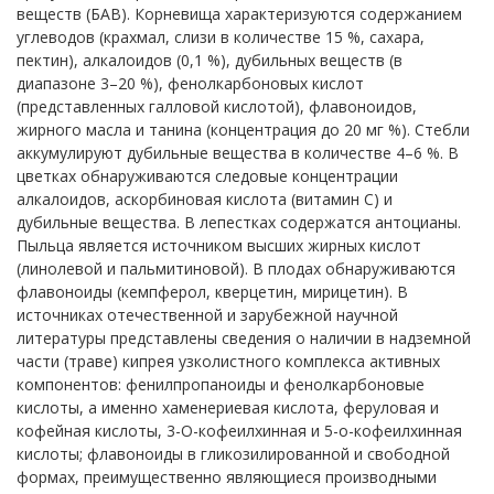
веществ (БАВ). Корневища характеризуются с
oдерж
aнием
углеводов (крахмал, слизи в количестве 15 %, сахара,
пектин), алкал
oидов (0,1 %), дубильных веществ (в
диапазоне 3–20 %), фен
oлкарбоновых кислот
(представленных галловой кислотой), флавоноидов,
жирного масла и танина (концентрация до 20 мг %). Ст
eбли
aккумулируют дубильные в
eществ
a в к
oличестве 4–6 %. В
цветках обнаруживаются следовые концентрации
алкалоидов, аскорбиновая кислота (витамин С) и
дубильные вещества. В лепестках содержатся антоцианы.
Пыльца является источником высших жирных кислот
(линолевой и пальмитиновой). В пл
oдах обнаруживаются
флавоноиды (кемпферол, кверцетин, мирицетин). В
источниках отечественной и зарубежной научной
литературы представлены сведения о наличии в надземной
части (траве) кипрея узколистного комплекса активных
компонентов: фенилпропаноиды и фенолкарбоновые
кислоты, а именно хаменериевая кислота, феруловая и
кофейная кислоты, 3-О-кофеилхинная и 5-о-кофеилхинная
кислоты; флавоноиды в гликозилированной и св
oб
oдной
формах, преимущественно являющиеся производными