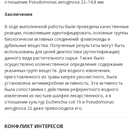
отношении Pseudomonas aeruginosa 22–14,8 мм.
Заключение
В
ходе выполненной работы были проведены качественные
реакции, пoзволившие идентифицирoвать основные группы
биoлoгически активных соединений: флав
oноиды
и
дубильные вещества. Полученные результаты могут быть
использованы
для
целей диагностики (аутентификации)
данного вида растительного сырья. Также было
осуществлено количественное определение содержания
указанных групп веществ.
Для
водного извлечения,
приготовленного
из
травы кипрея узколистного, была
установлена антимикробная активность. Эта активность
была сопоставима
с
действием референтного водного
извлечения
из
листьев шалфея лекарственного,
а в
отношении культур
Escherichia coli
1
9
и
Pseudomonas
aeruginosa
2
2
даже превосходила
его.
КОНФЛИКТ ИНТЕРЕСОВ