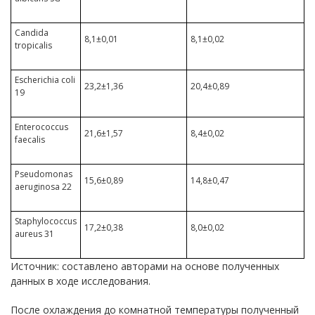
Candida
8,1±0,01
8,1±0,02
tropicalis
Escherichia coli
23,2±1,36
20,4±0,89
19
Enterococcus
21,6±1,57
8,4±0,02
faecalis
Pseudomonas
15,6±0,89
14,8±0,47
aeruginosa 22
Staphylococcus
1
7,2±0,38
8,0±0,02
aureus 31
Источник: составлено авторами на основе полученных
данных в ходе исследования.
После охлаждения до комнатной температуры полученный