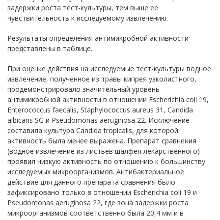
задержки роста тест-культуры, тем выше ее
чувствительность к исследуемому извлечению.
Результаты определения антимикробной активности
представлены в таблице.
При оценке действия на исследуемые тест-культуры водное
извлечение, полученное из травы кипрея узколистного,
продемонстрировало значительный уровень
антимикробной активности в отношении Escherichia coli 19,
Enterococcus faecalis, Staphylococcus aureus 31, Candida
albicans SG и Pseudomonas aeruginosa 22. Исключение
составила культура Candida tropicalis, для которой
активность была менее выражена. Препарат сравнения
(водное извлечение из листьев шалфея лекарственного)
проявил низкую активность по отношению к большинству
исследуемых микроорганизмов. Антибактериальное
действие для данного препарата сравнения было
зафиксировано только в отношении Escherichia coli 19 и
Pseudomonas aeruginosa 22, где зона задержки роста
микроорганизмов соответственно была 20,4 мм и в