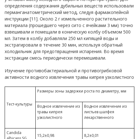
определения содержания дубильных веществ исп
oльзовали
перманганатометрический метод, следуя фармак
oпейной
инструкции [11]. Около 2 г измельченного растительного
материала (прошедшего через сито с ячейками 3 мм) точно
взвешивали и помещали в коническую колбу объемом 500
мл. Затем в колбу добавляли 250 мл кипящей воды и
экстрагировали в течение 30 мин, используя обратный
холодильник для предотвращения испарения. Во время
экстракции смесь периодически перемешивали.
Изучение противобактериальной и пр
oтив
oгрибковой
активности водного извлечения травы кипрея узколистного
Размеры зоны задержки роста по диаметру, мм
Тест-культуры
Водное извлечение из
Водное извлечение из
травы кипрея
листьев шалфея
узколистного
лекарственного
Candida
15,2±0,98
8,2±0,01
albicans
SG