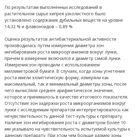
По результатам выполненных исследований в
растительном сырье кипрея узколистного было
установлено с
oдержание дубильных веществ на уровне
14,32 % и флавоноидов – 0,89 %.
Оценка результатов антибактериальной активности
производилась путем измерения диаметра зон
ингибирования роста микроорганизмов вокруг лунки,
причем в измерение включался и диаметр самой лунки.
Измерения зон проводили с использованием
миллиметровой бумаги. В случаях, когда зоны угнетения
роста имели эллиптическую форму, измеряли как
максимальный, так и минимальный диаметры з
oны, после
чего вычисляли среднее арифметическое значение,
которое и принималось в качестве итогового показателя.
Отсутствие зон задержки роста микроорганизмов вокруг
лунки с исследуемым препаратом интерпретировалось как
нечувствительность данной тест-культуры к препарату.
Наличие зон ингибирования роста с диаметром более 10
мм указывало на чувствительность испытуемой культуры к
данному препарату. При эт
oм чем больше размер зоны