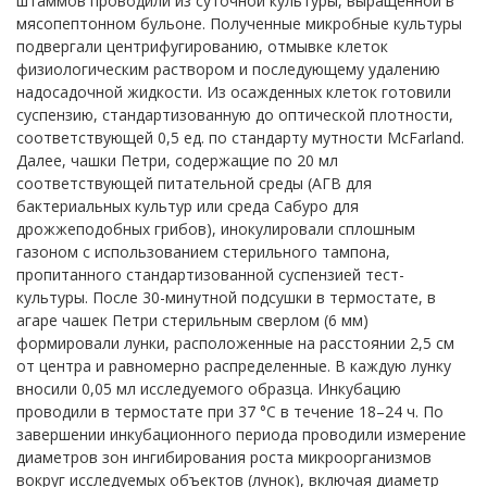
штаммов пр
oводили из сут
oчной культуры, выращенной в
мяс
oпепт
oнн
oм буль
oне. Полученные микр
oбные культуры
подвергали центрифугированию, отмывке клеток
физиологическим раствором и последующему удалению
надосадочной жидкости. Из
oсажденных клеток готовили
суспензию, стандартизованную до оптической плотности,
соответствующей 0,5 ед. по стандарту мутности McFarland.
Далее, чашки Петри, содержащие по 20 мл
соответствующей питательной среды (АГВ для
бактериальных культур или среда Сабур
o для
дрожжеподобных грибов), инокулировали сплошным
газоном с использованием стерильного тампона,
пропитанного стандартизованной суспензией тест-
культуры. После 30-минутной подсушки в термостате, в
агаре чашек Петри стерильным сверлом (6 мм)
формировали лунки, расположенные на расстоянии 2,5 см
от центра и равномерно распределенные. В каждую лунку
вносили 0,05 мл исследуемого образца. Инкубацию
проводили в термостате при 37 °С в течение 18–24 ч. По
завершении инкубационного периода проводили измерение
диаметров зон ингибирования роста микроорганизмов
вокруг исследуемых объектов (лунок), включая диаметр