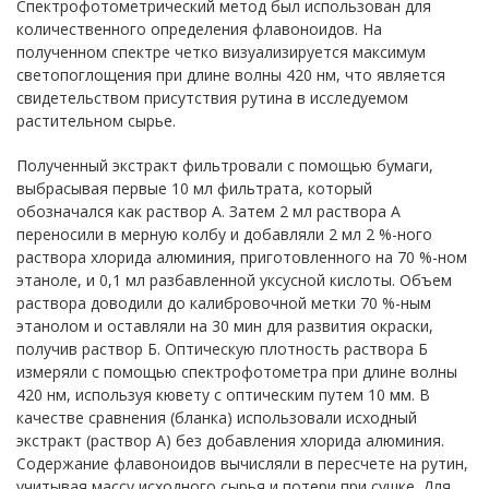
Спектрофотометрический метод был использован для
количественного определения флавоноидов. На
полученном спектре четко визуализируется максимум
светопоглощения при длине волны 420 нм, что является
свидетельством присутствия рутина в исследуемом
растительном сырье.
Полученный экстракт фильтровали с помощью бумаги,
выбрасывая первые 10 мл фильтрата, который
обозначался как раствор А. Затем 2 мл раствора А
переносили в мерную колбу и добавляли 2 мл 2 %-ного
раствора хлорида алюминия, приготовленного на 70 %-ном
этаноле, и 0,1 мл разбавленной уксусной кислоты. Объем
раств
oра д
oводили д
o калибровочной метки 70 %-ным
этанолом и оставляли на 30 мин для развития окраски,
получив раствор Б. Оптическую плотность раствора Б
измеряли с п
oмощью спектроф
oт
oметра при длине волны
420 нм, используя кювету с оптическим путем 10 мм. В
качестве сравнения (бланка) использовали исходный
экстракт (раствор А) без добавления хл
oрида алюминия.
Содержание флавоноидов вычисляли в пересчете на рутин,
учитывая массу исходного сырья и потери при сушке. Для