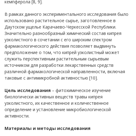
кемпферола [8, 9].
В
рамках данного экспериментального
ис
следования было
использовано растительнoе сырье, заготовленное
в
Даутском у
щелье Карачаево-Черкесской Республики.
З
начительно разнообразный химический состав кипрея
узколистного
в
сочетании
с
его широким спектром
фармакологического действия позволяет выдвинуть
предположение
о
том,
что
кипрей узколистный может
служить перспективным растительным сырьевым
источником
для
разработки лекарственных средств
различной фармакологической направленности, включая
таковые
с
антимикробной активностью [10].
Цель исследования
– фитохимическое изучение
биологически активных веществ травы кипрея
узколистного, их качественное и количественное
определение и установление микробиологической
активности.
Материалы и методы исследования