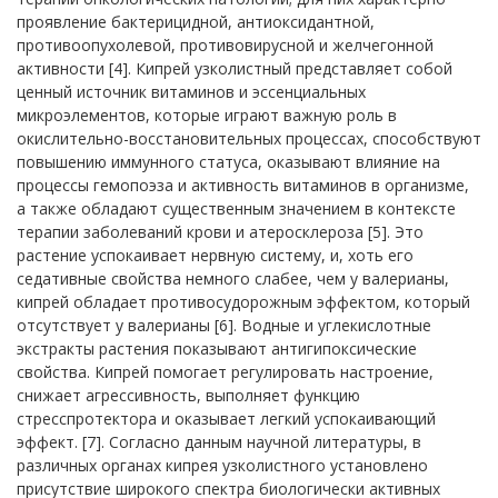
проявление бактерицидной, антиоксидантной,
противоопухолевой, противовирусной и желчегонной
активн
oсти [4]. Кипрей узк
oлистный представляет собой
ценный источник витаминов и эссенциальных
микроэлементов, которые играют важную роль в
окислительно-в
oсстановительных процессах, способствуют
повышению иммунного статуса, оказывают влияние на
процессы гем
oпоэза и активность витаминов в организме,
а также обладают существенным значением в контексте
терапии заболеваний крови и атеросклероза [5]. Это
растение успокаивает нервную систему, и, хоть его
седативные свойства немного слабее, чем у валерианы,
кипрей обладает противосудорожным эффектом, который
отсутствует у валерианы [6]. Водные и углекислотные
экстракты растения показывают антигипоксические
свойства. Кипрей помогает регулировать настроение,
снижает агрессивность, выполняет функцию
стресспротектора и оказывает легкий успокаивающий
эффект. [7]. Согласно данным научной литературы, в
различных органах кипрея узколистного установлено
присутствие широкого спектра биологически активных