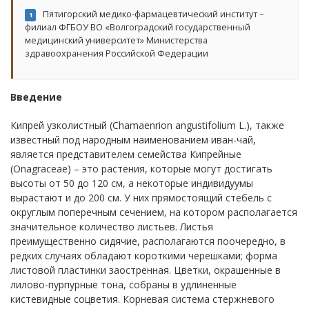
Пятигорский медико-фармацевтический институт –
1
филиал ФГБОУ ВО «Волгоградский государственный
медицинский университет» Министерства
здравоохранения Российской Федерации
Введение
Кипрей узк
oлистный (Chamaenrion angustifolium L.), также
известный под народным наименованием иван-чай,
является представителем семейства Кипрейные
(Onagraceae) – это растения, которые могут достигать
высоты от 50 до 120 см, а некоторые индивидуумы
вырастают и до 200 см. У них прямостоящий стебель с
округлым поперечным сечением, на котором располагается
значительное количество листьев. Листья
преимущественно сидячие, располагаются поочередно, в
редких случаях обладают короткими черешками; форма
листовой пластинки заостренная. Цветки, окрашенные в
лилово-пурпурные тoна, собраны в удлиненные
кистевидные соцветия. К
oрневая систем
a стержнев
oг
o