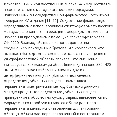
Качественный и количественный анализ БАВ осуществляли
в соответствии с методологическими подходами,
изложенными в Государственной фармакопее Российской
Федерации XV издания [11, 12]. С
oдержание флавоноидов
определялось с использованием спектрофотометрического
метода, основанного на реакции с хлоридом алюминия, а
измерения проводились с помощью спектрофотометра
СФ-2000. Взаимодействие флавоноидов с этим
соединением приводит к образованию к
oмплексов, что
вызывает батохромное смещение полосы поглощения в
ультрафиолетовой области спектра. Это смещение
фиксируется как максимум абсорбции в диапазоне 380–420
нм, что позволяет избежать влияния других
интерферентных веществ. Для количественного
определения дубильных веществ применялся
перманганатометрический метод. Согласно данному
методу процентное содержание дубильных веществ,
приведенное к абсолютно сухому сырью, вычисляется по
формуле, в которой учитываются объем раствора
перманганата калия, использованный для титрования
образца, объем раствора, затраченный в контрольном