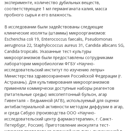
эксперименте, количество дубильных веществ,
соответствующее 1 мл перманганата калия, масса
пробного сырья и его влажность.
В исследовании были задействованы следующие
клинические изоляты (штаммы) микроорганизмов:
Escherichia coli 19, Enterococcus faecalis, Pseudomonas
aeruginosa 22, Staphylococcus aureus 31, Candida albicans SG,
Candida tropicalis. Указанные тест-культуры
микроорганизмов были предоставлены с
oтрудниками
лаборатории микробиологии ФГБУ «Научно-
исследовательский институт по изучению лепры»
Министерства здравоохранения Российской Федерации (г.
Астрахань). Для культивирования микроорганизмов
применяли коммерчески доступные наборы реагентов
(питательные среды): мясопептонный бульон, агар
Гивенталя – Ведьминой (АГВ), используемый для оценки
антибактериальной активн
oсти методом диффузии в агар,
и среда Сабуро (производства ООО «Научно-
исследовательский центр фармакотерапии», г. Санкт-
Петербург, Россия). Приготовление инокулята тест-