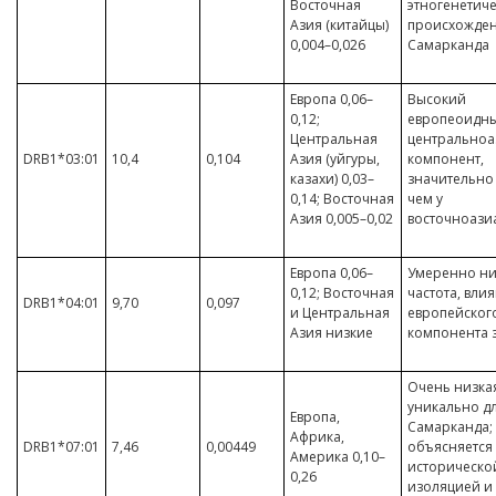
Восточная
этногенетич
Азия (китайцы)
происхожде
0,004–0,026
Самарканда
Европа 0,06–
Высокий
0,12;
европеоидн
Центральная
центральноа
DRB1*03:01
10,4
0,104
Азия (уйгуры,
компонент,
казахи) 0,03–
значительно
0,14; Восточная
чем у
Азия 0,005–0,02
восточноази
Европа 0,06–
Умеренно ни
0,12; Восточная
частота, вли
DRB1*04:01
9,70
0,097
и Центральная
европейског
Азия низкие
компонента 
Очень низкая
уникально д
Европа,
Самарканда;
Африка,
DRB1*07:01
7,46
0,00449
объясняется
Америка 0,10–
историческо
0,26
изоляцией и