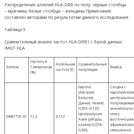
Распределение аллелей HLA-DRB по полу: черные столбцы
– мужчины; белые столбцы – женщины Примечание:
составлен авторами по результатам данного исследования
Таблица 5
Сравнительный анализ частот HLA-DRB1 с базой данных
IMGT-HLA
Частота в
Аллельная
Сравнительные
Аллель
Самарканде
Вывод
частота (f)
популяции
(%)
Европа
Сходна с
(Австрия,
европейским
Бельгия,
центральноа
Дания, Чехия)
популяциями
0,055–0,130;
значительно
Центральная
чем у
DRB1*01:01
11,2
0,112
Азия (уйгуры,
восточноазиа
казахи) 0,018–
африканских
0,065;
смешанное