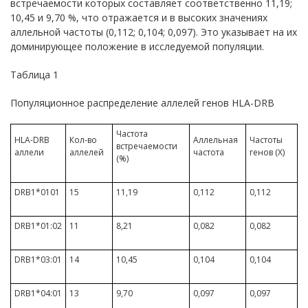
встречаемости которых составляет соответственно 11,19;
10,45 и 9,70 %, что отражается и в высоких значениях
аллельной частоты (0,112; 0,104; 0,097). Это указывает на их
доминирующее положение в исследуемой популяции.
Таблица 1
Популяционное распределение аллелей генов HLA-DRB
Частота
HLA-DRB
Кол-во
Аллельная
Частоты
встречаемости
аллели
аллелей
частота
генов (Х)
(%)
DRB1*0101
15
11,19
0,112
0,112
DRB1*01:02
11
8,21
0,082
0,082
DRB1*03:01
14
10,45
0,104
0,104
DRB1*04:01
13
9,70
0,097
0,097