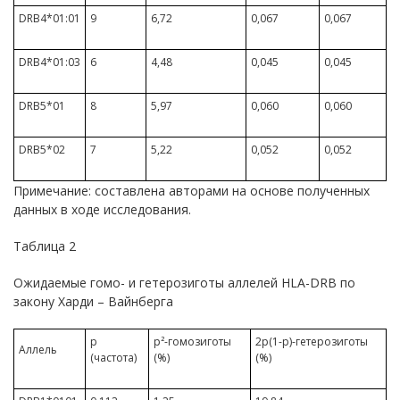
DRB4*01:01
9
6,72
0,067
0,067
DRB4*01:03
6
4,48
0,045
0,045
DRB5*01
8
5,97
0,060
0,060
DRB5*02
7
5,22
0,052
0,052
Примечание: составлена авторами на основе полученных
данных в ходе исследования.
Таблица 2
Ожидаемые гомо- и гетерозиготы аллелей HLA-DRB по
закону Харди – Вайнберга
p
p²-гомозиготы
2p(1-p)-гетерозиготы
Аллель
(частота)
(%)
(%)