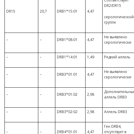
Соответствует
DR2/DR15
DR15
20,7
DRB1*15:01
4,47
серологической
группе
Не выявлено
–
–
DRB1*08:01
4,47
серологически
–
–
DRB1*14:01
1,49
Редкий аллель
Не выявлено
–
–
DRB3*01:01
4,47
серологически
Дополнительны
–
–
DRB3*01:02
2,98
аллель DRB3
–
–
DRB3*02:02
2,98
Аллель DRB3
Ген DRB4,
–
–
DRB4*01:01
4,47
отсутствует в