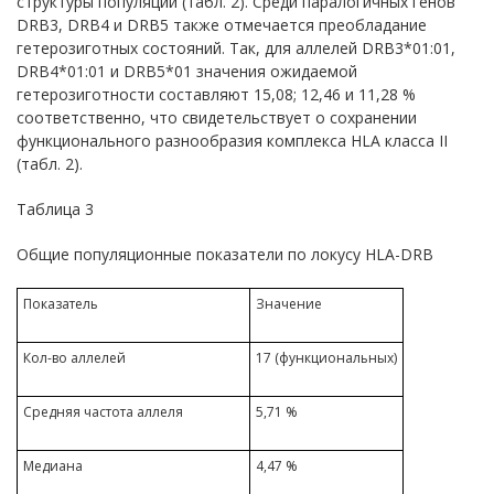
структуры популяции (табл. 2). Среди паралогичных генов
DRB3, DRB4 и DRB5 также отмечается преобладание
гетерозиготных состояний. Так, для аллелей DRB3*01:01,
DRB4*01:01 и DRB5*01 значения ожидаемой
гетерозиготности составляют 15,08; 12,46 и 11,28 %
соответственно, что свидетельствует о сохранении
функционального разнообразия комплекса HLA класса II
(табл. 2).
Таблица 3
Общие популяционные показатели по локусу HLA-DRB
Показатель
Значение
Кол-во аллелей
17 (функциональных)
Средняя частота аллеля
5,71 %
Медиана
4,47 %