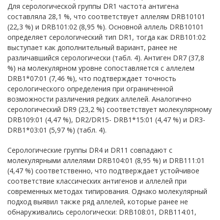
Для серологической группы DR1 частота антигена
составляла 28,1 %, что соответствует аллелям DRB10101
(22,3 %) и DRB101:02 (8,95 %). Основной аллель DRB10101
определяет серологический тип DR1, тогда как DRB101:02
выступает как дополнительный вариант, ранее не
различавшийся серологически (табл. 4). Антиген DR7 (37,8
%) на молекулярном уровне сопоставляется с аллелем
DRB1*07:01 (7,46 %), что подтверждает точность
серологического определения при ограниченной
возможности различения редких аллелей. Аналогично
серологический DR9 (23,2 %) соответствует молекулярному
DRB109:01 (4,47 %), DR2/DR15- DRB1*15:01 (4,47 %) и DR3-
DRB1*03:01 (5,97 %) (табл. 4).
Серологические группы DR4 и DR11 совпадают с
молекулярными аллелями DRB104:01 (8,95 %) и DRB111:01
(4,47 %) соответственно, что подтверждает устойчивое
соответствие классических антигенов и аллелей при
современных методах типирования. Однако молекулярный
подход выявил также ряд аллелей, которые ранее не
обнаруживались серологически: DRB108:01, DRB114:01,