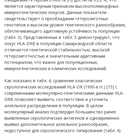
является характерным признаком высокополиморфных
иммуногенетических локусов. Данные показатели
свидетельствуют о преобладании гетерозиготных
генотипов и высоком уровне генетического разнообразия,
обеспечивающего адаптивную устойчивость популяции
(табл. 3). Представленные в табл. 5 демонстрируют, что
локус HLA-DRB в популяции Самаркандской области
отличается генетической стабильностью, высокой
гетерозиготностью и значительным адаптивным
потенциалом, что важно для популяционных,
иммуногенетических и клинических исследований.
Как показано в табл. 4, сравнение классических
серологических исследований HLA-DR (1990-е гг.) [15] с
современными молекулярно-генетическими данными HLA-
DRB позволяет выявить соответствие и уточнить
аллельное распределение в популяции. В целом
молекулярный анализ подтвердил большинство ранее
выявленных серологических антигенов и одновременно
выявил дополнительное аллельное разнообразие,
недоступное для серологического типирования (табл. 4).