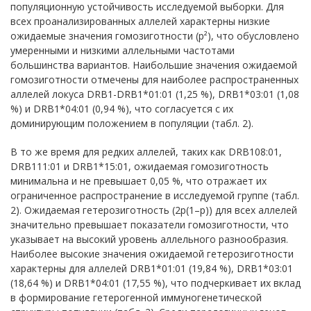
популяционную устойчивость исследуемой выборки. Для
всех проанализированных аллелей характерны низкие
ожидаемые значения гомозиготности (p²), что обусловлено
умеренными и низкими аллельными частотами
большинства вариантов. Наибольшие значения ожидаемой
гомозиготности отмечены для наиболее распространенных
аллелей локуса DRB1-DRB1*01:01 (1,25 %), DRB1*03:01 (1,08
%) и DRB1*04:01 (0,94 %), что согласуется с их
доминирующим положением в популяции (табл. 2).
В то же время для редких аллелей, таких как DRB108:01,
DRB111:01 и DRB1*15:01, ожидаемая гомозиготность
минимальна и не превышает 0,05 %, что отражает их
ограниченное распространение в исследуемой группе (табл.
2). Ожидаемая гетерозиготность (2p(1–p)) для всех аллелей
значительно превышает показатели гомозиготности, что
указывает на высокий уровень аллельного разнообразия.
Наиболее высокие значения ожидаемой гетерозиготности
характерны для аллелей DRB1*01:01 (19,84 %), DRB1*03:01
(18,64 %) и DRB1*04:01 (17,55 %), что подчеркивает их вклад
в формирование гетерогенной иммуногенетической