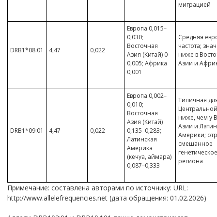
миграцией
Европа 0,015–
0,030;
Средняя евр
Восточная
частота; зна
DRB1*08:01
4,47
0,022
Азия (Китай) 0–
ниже в Вост
0,005; Африка
Азии и Афри
0,001
Европа 0,002–
Типичная дл
0,010;
Центральной
Восточная
ниже, чем у 
Азия (Китай)
Азии и Лати
DRB1*09:01
4,47
0,022
0,135–0,283;
Америки; от
Латинская
смешанное
Америка
генетическо
(кечуа, аймара)
региона
0,087–0,333
Примечание: составлена авторами по источнику: URL:
http://
www.
allelefrequencies.
net (дата обращения: 01.02.2026)