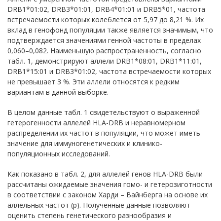
DRB1*01:02, DRB3*01:01, DRB4*01:01 и DRB5*01, частота
встречаемости которых колеблется от 5,97 до 8,21 %. Их
вклад в генофонд популяции также является значимым, что
подтверждается значениями генной частоты в пределах
0,060–0,082. Наименьшую распространенность, согласно
табл. 1, демонстрируют аллели DRB1*08:01, DRB1*11:01,
DRB1*15:01 и DRB3*01:02, частота встречаемости которых
не превышает 3 %. Эти аллели относятся к редким
вариантам в данной выборке.
В целом данные табл. 1 свидетельствуют о выраженной
гетерогенности аллелей HLA-DRB и неравномерном
распределении их частот в популяции, что может иметь
значение для иммуногенетических и клинико-
популяционных исследований.
Как показано в табл. 2, для аллелей генов HLA-DRB были
рассчитаны ожидаемые значения гомо- и гетерозиготности
в соответствии с законом Харди – Вайнберга на основе их
аллельных частот (p). Полученные данные позволяют
оценить степень генетического разнообразия и