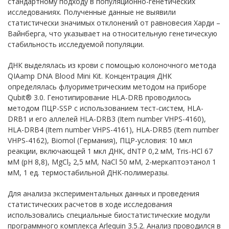
стандартному подходу в популяционно-генетических
исследованиях. Полученные данные не выявили
статистически значимых отклонений от равновесия Харди –
Вайнберга, что указывает на относительную генетическую
стабильность исследуемой популяции.
ДНК выделялась из крови с помощью колоночного метода
QIAamp DNA Blood Mini Kit. Концентрация ДНК
определялась флуориметрическим методом на приборе
Qubit® 3.0. Генотипирование HLA-DRB проводилось
методом ПЦР-SSP с использованием тест-систем, HLA-
DRB1 и его аллелей
HLA-
DRB3 (
Item
number
VHPS-4160),
HLA-
DRB4 (
Item
number
VHPS-4161),
HLA-
DRB5 (
Item
number
VHPS-4162),
Biomol (Германия), ПЦР-условия: 10 мкл
реакции, включающей 1 мкл ДНК, dNTP 0,2 мМ, Tris-HCl 67
мМ (pH 8,8), MgCl₂ 2,5 мМ, NaCl 50 мМ, 2-меркаптоэтанол 1
мМ, 1 ед. термостабильной ДНК-полимеразы.
Для анализа экспериментальных данных и проведения
статистических расчетов в ходе исследования
использовались специальные биостатистические модули
программного комплекса Arlequin 3.5.2. Анализ проводился в