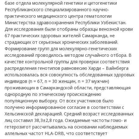
базе отдела молекулярной генетики и цитогенетики
Республиканского специализированного научно-
практического медицинского центра гематологии
Министерства здравоохранения Республики Узбекистан.
Для исследования были отобраны образцы венозной крови
67 практических здоровых жителей Самарканда, не
страдающих от серьезных хронических заболеваний.
Формирование групп для молекулярно-генетических
исследований проводилось методом случайного отбора. В
качестве контрольной группы для проверки соответствия
распределения генотипов равновесию Харди – Вайнберга
использовалась вся совокупность обследованных здоровых
индивидов (n = 67,
n = 30 женщин,
n = 37 мужчин)
проживающих в Самаркандской области, представляющая
однородную по этническому происхождению
популяционную выборку. От всех участников было
получено информированное согласие в соответствии с
Хельсинкской декларацией. Средний возраст исследованных
лиц составил 38,3±2,8 года. Ожидаемые частоты гомо- и
гетерозигот рассчитывались на основании наблюдаемых
аллельных частот HLA-DRB, что соответствует