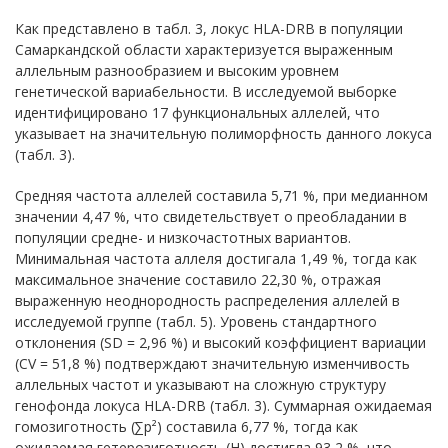
Как представлено в табл. 3, локус HLA-DRB в популяции
Самаркандской области характеризуется выраженным
аллельным разнообразием и высоким уровнем
генетической вариабельности. В исследуемой выборке
идентифицировано 17 функциональных аллелей, что
указывает на значительную полиморфность данного локуса
(табл. 3).
Средняя частота аллелей составила 5,71 %, при медианном
значении 4,47 %, что свидетельствует о преобладании в
популяции средне- и низкочастотных вариантов.
Минимальная частота аллеля достигала 1,49 %, тогда как
максимальное значение составило 22,30 %, отражая
выраженную неоднородность распределения аллелей в
исследуемой группе (табл. 5). Уровень стандартного
отклонения (SD = 2,96 %) и высокий коэффициент вариации
(CV = 51,8 %) подтверждают значительную изменчивость
аллельных частот и указывают на сложную структуру
генофонда локуса HLA-DRB (табл. 3). Суммарная ожидаемая
гомозиготность (∑p²) составила 6,77 %, тогда как
ожидаемая гетерозиготность (H) достигла 93,2 %, что