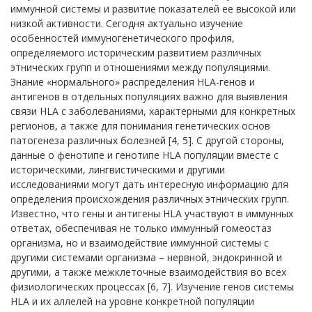
иммунной системы и развитие показателей ее высокой или
низкой активности. Сегодня актуально изучение
особенностей иммуногенетического профиля,
определяемого историческим развитием различных
этнических групп и отношениями между популяциями.
Знание «нормального» распределения HLA-генов и
антигенов в отдельных популяциях важно для выявления
связи HLA с заболеваниями, характерными для конкретных
регионов, а также для понимания генетических основ
патогенеза различных болезней [4, 5]. С другой стороны,
данные о фенотипе и генотипе HLA популяции вместе с
историческими, лингвистическими и другими
исследованиями могут дать интересную информацию для
определения происхождения различных этнических групп.
Известно, что гены и антигены HLA участвуют в иммунных
ответах, обеспечивая не только иммунный гомеостаз
организма, но и взаимодействие иммунной системы с
другими системами организма – нервной, эндокринной и
другими, а также межклеточные взаимодействия во всех
физиологических процессах [6, 7]. Изучение генов системы
HLA и их аллелей на уровне конкретной популяции