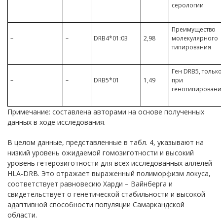
серологии
Преимущество
–
–
DRB4*01:03
2,98
молекулярного
типирования
Ген DRB5, тольк
–
–
DRB5*01
1,49
при
генотипирован
Примечание: составлена авторами на основе полученных
данных в ходе исследования.
В целом данные, представленные в табл. 4, указывают на
низкий уровень ожидаемой гомозиготности и высокий
уровень гетерозиготности для всех исследованных аллелей
HLA-DRB. Это отражает выраженный полиморфизм локуса,
соответствует равновесию Харди – Вайнберга и
свидетельствует о генетической стабильности и высокой
адаптивной способности популяции Самаркандской
области.