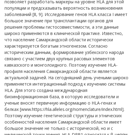
позволяет разработать маркеры на уровне HLA для этой
популяции и предсказывать вероятность возникновения
заболеваний [8, 9]. Исследование генов HLA класса I имеет
большое значение при трансплантации органов для
решения проблемы гистосовместимости, а эти данные
широко применяются в клинической практике. Известно,
что население Самаркандской области исторически
характеризуется богатым этногенезом. Согласно
историческим данным, формирование узбекского народа
связано с участием двух крупных расовых элементов
кавказского и монголоидного. Поэтому изучение HLA-
профиля населения Самаркандской области является
актуальной задачей. На сегодняшний день учеными широко
применяется интеграционный подход к изучению системы
HLA. Для этого создана международная
биоинформационная база, в которую исследователи и
ученые вносят первичную информацию о HLA-генах и
белках [www.https://hla.alleles.org/nomenclature/index.html].
Поэтому изучение генетической структуры и этнических
особенностей населения Самаркандской области имеет
большое значение не только с исторической, но и с
медицинской точки зрения. HLA-DRB1 относится к β-цепям