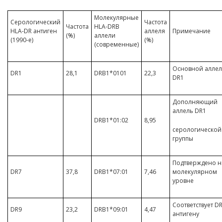
Молекулярные
Серологический
Частота
Частота
HLA-DRB
HLA-DR антиген
аллеля
Примечание
(%)
аллели
(1990-е)
(%)
(современные)
Основной аллел
DR1
28,1
DRB1*0101
22,3
DR1
Дополняющий
аллель DR1
DRB1*01:02
8,95
серологической
группы
Подтверждено н
DR7
37,8
DRB1*07:01
7,46
молекулярном
уровне
Соответствует D
DR9
23,2
DRB1*09:01
4,47
антигену