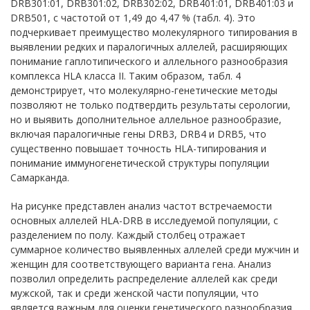
DRB301:01, DRB301:02, DRB302:02, DRB401:01, DRB401:03 и
DRB501, с частотой от 1,49 до 4,47 % (табл. 4). Это
подчеркивает преимущество молекулярного типирования в
выявлении редких и паралогичных аллелей, расширяющих
понимание гаплотипического и аллельного разнообразия
комплекса HLA класса II. Таким образом, табл. 4
демонстрирует, что молекулярно-генетические методы
позволяют не только подтвердить результаты серологии,
но и выявить дополнительное аллельное разнообразие,
включая паралогичные гены DRB3, DRB4 и DRB5, что
существенно повышает точность HLA-типирования и
понимание иммуногенетической структуры популяции
Самарканда.
На рисунке представлен анализ частот встречаемости
основных аллелей HLA-DRB в исследуемой популяции, с
разделением по полу. Каждый столбец отражает
суммарное количество выявленных аллелей среди мужчин и
женщин для соответствующего варианта гена. Анализ
позволил определить распределение аллелей как среди
мужской, так и среди женской части популяции, что
является важным для оценки генетического разнообразия