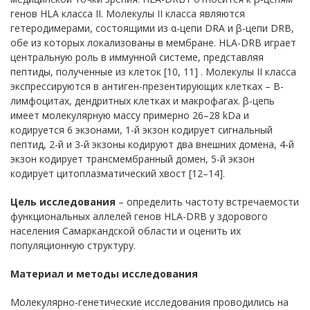
генов HLA класса II. Молекулы II класса являются
гетеродимерами, состоящими из α-цепи DRA и β-цепи DRB,
обе из которых локализованы в мембране. HLA-DRB играет
центральную роль в иммунной системе, представляя
пептиды, полученные из клеток [10, 11] . Молекулы II класса
экспрессируются в антиген-презентирующих клетках – B-
лимфоцитах, дендритных клетках и макрофагах. β-цепь
имеет молекулярную массу примерно 26–28 kDa и
кодируется 6 экзонами, 1-й экзон кодирует сигнальный
пептид, 2-й и 3-й экзоны кодируют два внешних домена, 4-й
экзон кодирует трансмембранный домен, 5-й экзон
кодирует цитоплазматический хвост [12–14].
Цель исследования
– определить частоту встречаемости
функциональных аллелей генов HLA-DRB у здорового
населения Самаркандской области и оценить их
популяционную структуру.
Материал и методы исследования
Молекулярно-генетические исследования проводились на