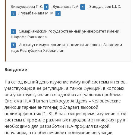
Зиядуллаева Г. З.
,
Душанова Г. А.
,
Зиядуллаев Ш. Х.
1
1
,
Рузыбакиева М. М.
2
2
Самаркандский государственный университет имени
1
Шарофа Рашидова
Институт иммунологии и геномики человека Академии
2
наук Республики Узбекистан
Введение
На сегодняшний день изучение иммунной системы и генов,
участвующих в ее регуляции, а также функций, в которых
они участвуют, является одной из актуальных проблем.
Система HLA (Human Leukocyte Antigens – человеческие
лейкоцитарные антигены) обладает высокой
полиморфностью [1–3]. В настоящее время изучение этой
системы в профиле различных народов и этнических групп
необходимо для разработки HLA-профиля каждой
популяции, что обеспечивает понимание регуляции