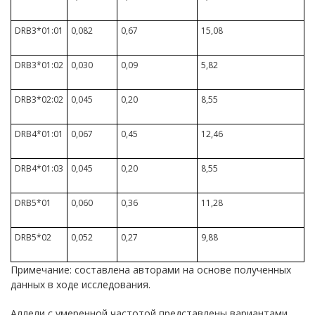
DRB3*01:01
0,082
0,67
15,08
DRB3*01:02
0,030
0,09
5,82
DRB3*02:02
0,045
0,20
8,55
DRB4*01:01
0,067
0,45
12,46
DRB4*01:03
0,045
0,20
8,55
DRB5*01
0,060
0,36
11,28
DRB5*02
0,052
0,27
9,88
Примечание: составлена авторами на основе полученных
данных в ходе исследования.
Аллели с умеренной частотой представлены вариантами