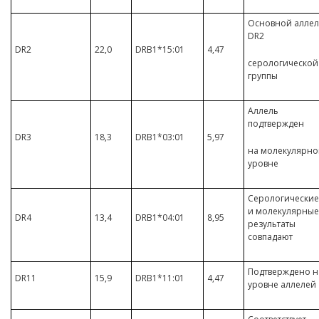
Основной аллел
DR2
DR2
22,0
DRB1*15:01
4,47
серологической
группы
Аллель
подтвержден
DR3
18,3
DRB1*03:01
5,97
на молекулярн
уровне
Серологические
и молекулярные
DR4
13,4
DRB1*04:01
8,95
результаты
совпадают
Подтверждено н
DR11
15,9
DRB1*11:01
4,47
уровне аллелей