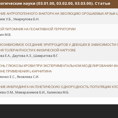
огические науки (03.01.00, 03.02.00, 03.03.00). Статьи
НИЕ АНТРОПОГЕННОГО ФАКТОРА НА ЭВОЛЮЦИЮ ОРОШАЕМЫХ АРЗЫК-
ев У.Б., Умаркулова Б.Н.
ОЙ ПИТОМНИК НА ГЕОАКТИВНОЙ ТЕРРИТОРИИ
ин М.В.
НОЗАВИСИМОЕ ОСЕДАНИЕ ЭРИТРОЦИТОВ У ДЕВУШЕК В ЗАВИСИМОСТИ 
НЯ ТОЛЕРАНТНОСТИ К ФИЗИЧЕСКОЙ НАГРУЗКЕ
а Е.А., Даутова А.З., Шамратова В.Г.
ЕНЬ ГЛЮКОЗЫ КРОВИ ПРИ ЭКСПЕРИМЕНТАЛЬНОМ МОДЕЛИРОВАНИИ ФИ
ОНЕ ПРИМЕНЕНИЯ L-КАРНИТИНА
енко Е.С., Яковлева С.И.
НИЕ ИНБРИДИНГА НА ГЕНЕТИЧЕСКУЮ ОДНОРОДНОСТЬ ПОПУЛЯЦИИ ХЛ
ва О.М., Мамарахимов Б.И., Халикова М.Б.