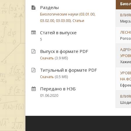
Биол
Разделы
Биологические науки (03.01.00,
ВЛИЯ
03.02.00, 03.03.00). Статьи
Мирза
Статей в выпуске
ЛЕСН
Рогоз
5
АДРЕ
Выпуск в формате PDF
УРОВ
Скачать
(3.9 Мб)
Хажиев
Титульный в формате PDF
УРОВ
Скачать
(0.5 Мб)
НА Ф
Ефрем
Передано в НЭБ
01.06.2020
ВЛИЯ
Шодие